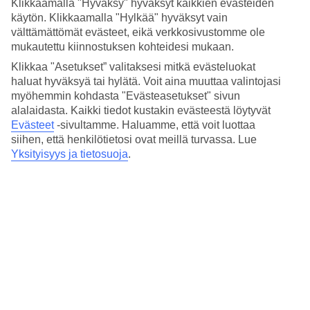
Klikkaamalla "Hyväksy" hyväksyt kaikkien evästeiden
käytön. Klikkaamalla "Hylkää" hyväksyt vain
Edellinen
välttämättömät evästeet, eikä verkkosivustomme ole
Tammi
mukautettu kiinnostuksen kohteidesi mukaan.
Klikkaa "Asetukset” valitaksesi mitkä evästeluokat
13
°
C
haluat hyväksyä tai hylätä. Voit aina muuttaa valintojasi
myöhemmin kohdasta "Evästeasetukset" sivun
Yö:
4
°C
alalaidasta. Kaikki tiedot kustakin evästeestä löytyvät
Poutapäiviä:
Evästeet
-sivultamme.
Haluamme, että voit luottaa
22
siihen, että henkilötietosi ovat meillä turvassa. Lue
Yksityisyys ja tietosuoja
.
Helmi
14
°
C
Yö:
5
°C
Poutapäiviä:
20
Maalis
15
°
C