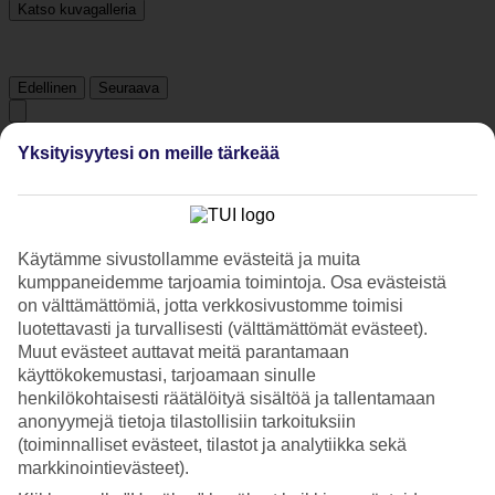
Katso kuvagalleria
Edellinen
Seuraava
Yksityisyytesi on meille tärkeää
Hotelliesittely
3*
Paikallinen luokitus
Käytämme sivustollamme evästeitä ja muita
3 tähden hotelli Hotel Adria Beach kohteessa Rimini on hotelli, jolla
kumppaneidemme tarjoamia toimintoja. Osa evästeistä
on baari, WiFi ja ravintola. Jos matkustat lasten kanssa, on lapsille
lastenkerho/miniklubi ja leikkipaikka. Alueella on
on välttämättömiä, jotta verkkosivustomme toimisi
pysäköintimahdollisuus.
luotettavasti ja turvallisesti (välttämättömät evästeet).
Muut evästeet auttavat meitä parantamaan
Lyhyesti hotellista
käyttökokemustasi, tarjoamaan sinulle
henkilökohtaisesti räätälöityä sisältöä ja tallentamaan
Ravintola/Baari
anonyymejä tietoja tilastollisiin tarkoituksiin
Kyllä/Kyllä
(toiminnalliset evästeet, tilastot ja analytiikka sekä
markkinointievästeet).
Keskilämpötila Rimini