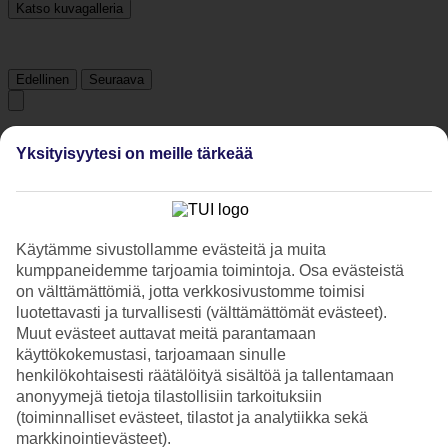
Katso kuvagalleria
Edellinen
Seuraava
Tripadvisor
Yksityisyytesi on meille tärkeää
4.8/5
Luokitus
4.8 / 5
alkaen
681 arviota
Käytämme sivustollamme evästeitä ja muita
kumppaneidemme tarjoamia toimintoja. Osa evästeistä
Siisteys
4.9/5
on välttämättömiä, jotta verkkosivustomme toimisi
Sijainti
luotettavasti ja turvallisesti (välttämättömät evästeet).
4.7/5
Muut evästeet auttavat meitä parantamaan
Huone
käyttökokemustasi, tarjoamaan sinulle
4.9/5
henkilökohtaisesti räätälöityä sisältöä ja tallentamaan
Palvelu
anonyymejä tietoja tilastollisiin tarkoituksiin
4.8/5
Nukkuminen
(toiminnalliset evästeet, tilastot ja analytiikka sekä
4.9/5
markkinointievästeet).