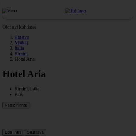
Olet nyt kohdassa
Etusivu
Matkat
Italia
Rimini
Hotel Aria
Hotel Aria
Rimini, Italia
Plus
Katso hinnat
Edellinen
Seuraava