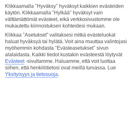
Hinta-laatusuhde
Klikkaamalla "Hyväksy" hyväksyt kaikkien evästeiden
4.7/5
käytön. Klikkaamalla "Hylkää" hyväksyt vain
Hotelliesittely
välttämättömät evästeet, eikä verkkosivustomme ole
mukautettu kiinnostuksen kohteidesi mukaan.
4*
Klikkaa "Asetukset” valitaksesi mitkä evästeluokat
Paikallinen luokitus
haluat hyväksyä tai hylätä. Voit aina muuttaa valintojasi
myöhemmin kohdasta "Evästeasetukset" sivun
4,5 tähden hotelli Hotel Aria kohteessa Rimini on hotelli, jolla on
alalaidasta. Kaikki tiedot kustakin evästeestä löytyvät
baari, aamiaisbuffet ja WiFi. Jos matkustat lasten kanssa, on lapsille
lastenhoito ja lastenallas. Alueella on pysäköintimahdollisuus.
Evästeet
-sivultamme.
Haluamme, että voit luottaa
siihen, että henkilötietosi ovat meillä turvassa. Lue
Lyhyesti hotellista
Yksityisyys ja tietosuoja
.
Ulkouima-allas/Lastenallas
Kyllä/Kyllä
Baari
Kyllä
Keskilämpötila Rimini
Edellinen