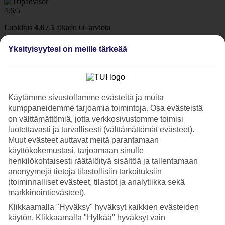
4.6/5
Luokitus
4.6 / 5
alkaen
66 arviota
Siisteys
Yksityisyytesi on meille tärkeää
4.4/5
Sijainti
4.8/5
Huone
4.3/5
Käytämme sivustollamme evästeitä ja muita
Palvelu
4.6/5
kumppaneidemme tarjoamia toimintoja. Osa evästeistä
Nukkuminen
on välttämättömiä, jotta verkkosivustomme toimisi
4.2/5
luotettavasti ja turvallisesti (välttämättömät evästeet).
Hinta-laatusuhde
Muut evästeet auttavat meitä parantamaan
4.4/5
käyttökokemustasi, tarjoamaan sinulle
henkilökohtaisesti räätälöityä sisältöä ja tallentamaan
Hotelliesittely
anonyymejä tietoja tilastollisiin tarkoituksiin
(toiminnalliset evästeet, tilastot ja analytiikka sekä
3*
markkinointievästeet).
Paikallinen luokitus
Klikkaamalla "Hyväksy" hyväksyt kaikkien evästeiden
3 tähden hotelli Hotel Flamingo kohteessa Rimini on hotelli, jolla on
käytön. Klikkaamalla "Hylkää" hyväksyt vain
WiFi, uima-allas ja ravintola. Alueella on pysäköintimahdollisuus.