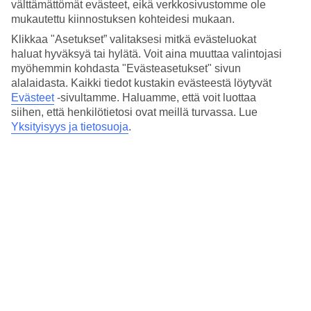
välttämättömät evästeet, eikä verkkosivustomme ole
Hotelli hyväksyy seuraavat luottokortit: Mastercard.
mukautettu kiinnostuksen kohteidesi mukaan.
Lyhyesti hotellista
Klikkaa "Asetukset” valitaksesi mitkä evästeluokat
haluat hyväksyä tai hylätä. Voit aina muuttaa valintojasi
Ulkouima-allas
myöhemmin kohdasta "Evästeasetukset" sivun
Kyllä
alalaidasta. Kaikki tiedot kustakin evästeestä löytyvät
Ravintola
Evästeet
-sivultamme.
Haluamme, että voit luottaa
Kyllä
siihen, että henkilötietosi ovat meillä turvassa. Lue
Keskilämpötila Rimini
Yksityisyys ja tietosuoja
.
Edellinen
Tammi
13
°
C
Yö:
4
°C
Poutapäiviä:
22
Helmi