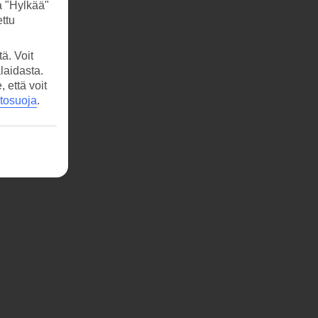
a "Hylkää"
ttu
ä. Voit
laidasta.
että voit
etosuoja
.