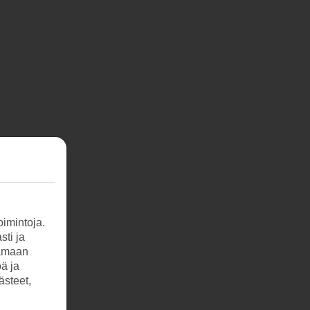
imintoja.
sti ja
tamaan
öä ja
ästeet,