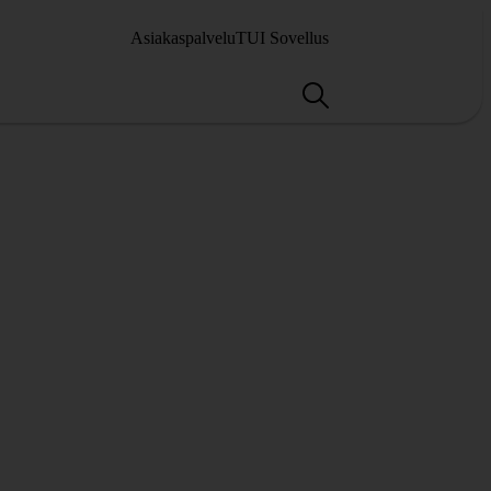
Asiakaspalvelu
TUI Sovellus