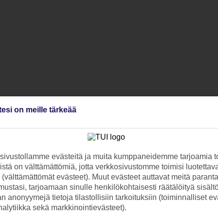
tesi on meille tärkeää
ivustollamme evästeitä ja muita kumppaneidemme tarjoamia to
stä on välttämättömiä, jotta verkkosivustomme toimisi luotettava
ti (välttämättömät evästeet). Muut evästeet auttavat meitä paran
ustasi, tarjoamaan sinulle henkilökohtaisesti räätälöityä sisält
 anonyymejä tietoja tilastollisiin tarkoituksiin (toiminnalliset ev
analytiikka sekä markkinointievästeet).