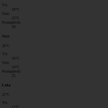
Yö:
18
°C
Vesi:
25
°C
Poutapäiviä:
28
Syys
26
°
C
Yö:
16
°C
Vesi:
24
°C
Poutapäiviä:
25
Loka
22
°
C
Yö:
12
°C