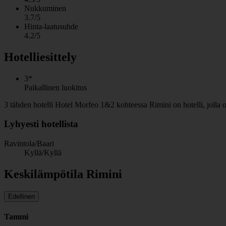
Nukkuminen
3.7/5
Hinta-laatusuhde
4.2/5
Hotelliesittely
3*
Paikallinen luokitus
3 tähden hotelli Hotel Morfeo 1&2 kohteessa Rimini on hotelli, jolla o
Lyhyesti hotellista
Ravintola/Baari
Kyllä/Kyllä
Keskilämpötila Rimini
Edellinen
Tammi