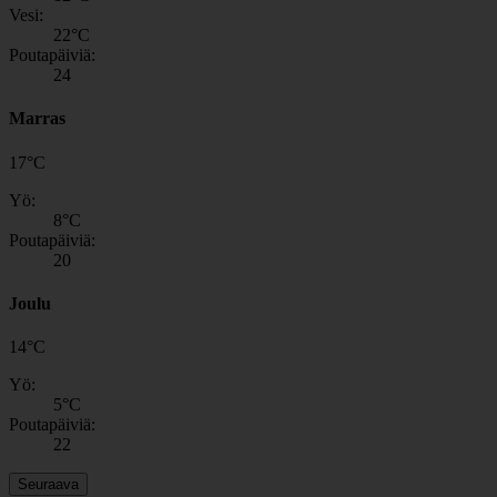
Vesi:
22
°C
Poutapäiviä:
24
Marras
17
°
C
Yö:
8
°C
Poutapäiviä:
20
Joulu
14
°
C
Yö:
5
°C
Poutapäiviä:
22
Seuraava