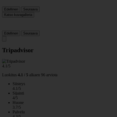
Edellinen
Seuraava
Katso kuvagalleria
Edellinen
Seuraava
Tripadvisor
4.1/5
Luokitus
4.1 / 5
alkaen
96 arviota
Siisteys
4.1/5
Sijainti
4/5
Huone
3.7/5
Palvelu
4.3/5