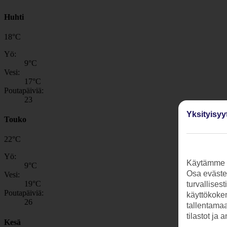
Huhti
18
°
C
Yö:
9
°C
Vesi:
17
°C
Poutapäiviä:
23
Yksityisyy
Touko
22
°
C
Yö:
Käytämme s
9
°C
Osa evästei
Vesi:
19
°C
turvallises
Poutapäiviä:
käyttökokem
26
tallentamaan
tilastot ja 
Kesä