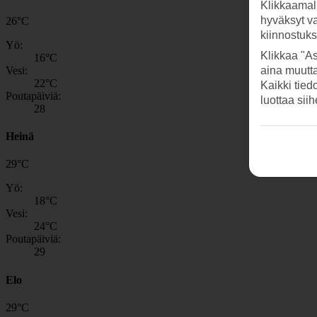
Klikkaamal
hyväksyt v
26
°
C
kiinnostuk
Yö:
Klikkaa "As
16
°C
Vesi:
aina muutt
22
°C
Kaikki tied
Poutapäiviä:
luottaa sii
28
Heinä
29
°
C
Yö:
18
°C
Vesi:
24
°C
Poutapäiviä:
29
Elo
29
°
C