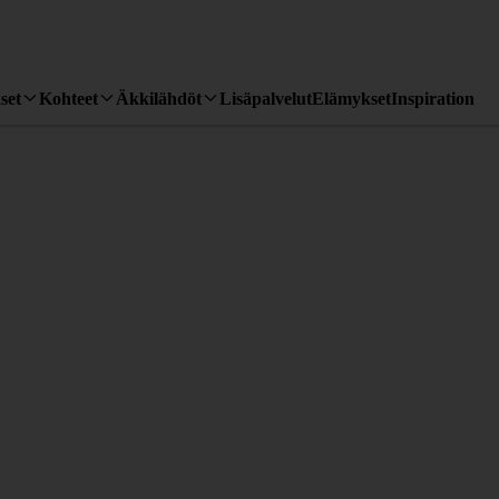
set
Kohteet
Äkkilähdöt
Lisäpalvelut
Elämykset
Inspiration