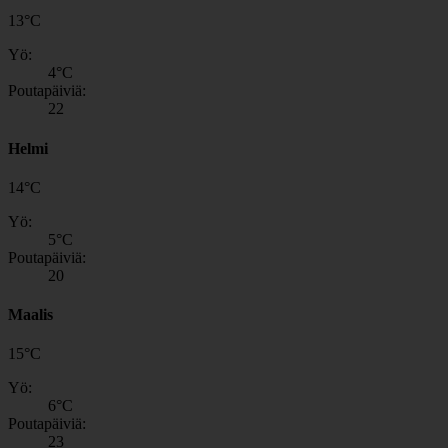
13
°
C
Yö:
4
°C
Poutapäiviä:
22
Helmi
14
°
C
Yö:
5
°C
Poutapäiviä:
20
Maalis
15
°
C
Yö:
6
°C
Poutapäiviä:
23