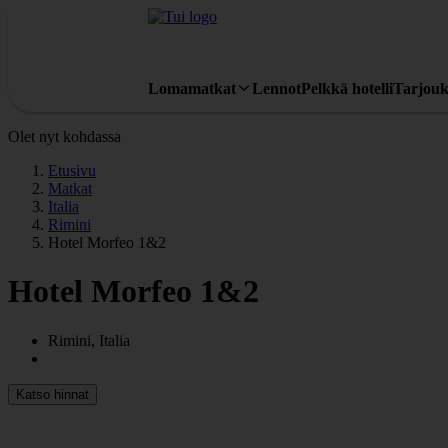
Lomamatkat
Lennot
Pelkkä hotelli
Tarjouk
Olet nyt kohdassa
Etusivu
Matkat
Italia
Rimini
Hotel Morfeo 1&2
Hotel Morfeo 1&2
Rimini, Italia
Katso hinnat