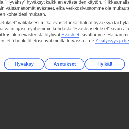
la "Hyväksy" hyväksyt kaikkien evästeiden käytön. Klikkaamall
ain välttämättömät evästeet, eikä verkkosivustomme ole mukaute
sen kohteidesi mukaan.
etukset” valitaksesi mitkä evästeluokat haluat hyväksyä tai hylät
aa valintojasi myöhemmin kohdasta "Evästeasetukset" sivun ala
ot kustakin evästeestä löytyvät
Evästeet
-sivultamme.
Haluamme, 
hen, että henkilötietosi ovat meillä turvassa. Lue
Yksityisyys ja ti
Hyväksy
Asetukset
Hylkää