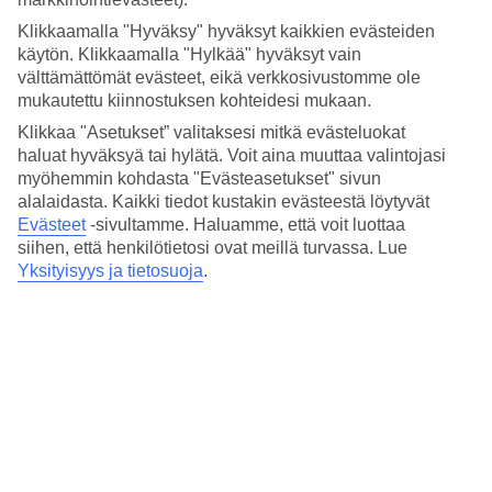
Hinta-laatusuhde
4.1/5
Klikkaamalla "Hyväksy" hyväksyt kaikkien evästeiden
käytön. Klikkaamalla "Hylkää" hyväksyt vain
Hotelliesittely
välttämättömät evästeet, eikä verkkosivustomme ole
mukautettu kiinnostuksen kohteidesi mukaan.
3*
Klikkaa "Asetukset” valitaksesi mitkä evästeluokat
Paikallinen luokitus
haluat hyväksyä tai hylätä. Voit aina muuttaa valintojasi
3 tähden hotelli Iones kohteessa Rimini on hotelli, jolla on baari,
myöhemmin kohdasta "Evästeasetukset" sivun
WiFi ja uima-allas. Jos matkustat lasten kanssa, on lapsille
alalaidasta. Kaikki tiedot kustakin evästeestä löytyvät
lastenkerho/miniklubi ja leikkipaikka. Alueella on
Evästeet
-sivultamme.
Haluamme, että voit luottaa
pysäköintimahdollisuus.
siihen, että henkilötietosi ovat meillä turvassa. Lue
Yksityisyys ja tietosuoja
.
Lyhyesti hotellista
Ulkouima-allas
Kyllä
Baari
Kyllä
Keskilämpötila Rimini
Edellinen