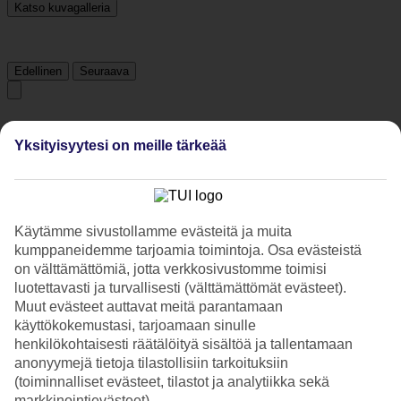
Katso kuvagalleria
Edellinen
Seuraava
Tripadvisor
Yksityisyytesi on meille tärkeää
4.1/5
Luokitus
4.1 / 5
alkaen
76 arviota
Käytämme sivustollamme evästeitä ja muita
Siisteys
kumppaneidemme tarjoamia toimintoja. Osa evästeistä
4/5
on välttämättömiä, jotta verkkosivustomme toimisi
Sijainti
luotettavasti ja turvallisesti (välttämättömät evästeet).
4.3/5
Muut evästeet auttavat meitä parantamaan
Huone
3.8/5
käyttökokemustasi, tarjoamaan sinulle
Palvelu
henkilökohtaisesti räätälöityä sisältöä ja tallentamaan
4.2/5
anonyymejä tietoja tilastollisiin tarkoituksiin
Nukkuminen
(toiminnalliset evästeet, tilastot ja analytiikka sekä
4.1/5
markkinointievästeet).