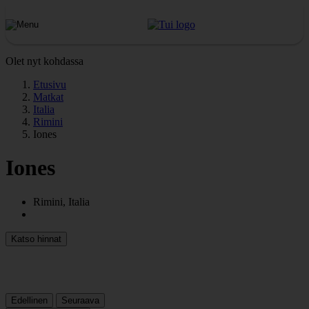
Olet nyt kohdassa
Etusivu
Matkat
Italia
Rimini
Iones
Iones
Rimini, Italia
Katso hinnat
Edellinen
Seuraava