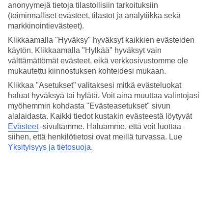
Hinta-laatusuhde
anonyymejä tietoja tilastollisiin tarkoituksiin
3.7/5
(toiminnalliset evästeet, tilastot ja analytiikka sekä
markkinointievästeet).
Hotelliesittely
Klikkaamalla "Hyväksy" hyväksyt kaikkien evästeiden
käytön. Klikkaamalla "Hylkää" hyväksyt vain
4*
välttämättömät evästeet, eikä verkkosivustomme ole
Paikallinen luokitus
mukautettu kiinnostuksen kohteidesi mukaan.
4 tähden hotelli La Gradisca kohteessa Rimini on hotelli, jolla on
Klikkaa "Asetukset” valitaksesi mitkä evästeluokat
baari, aamiaisbuffet ja WiFi. Hotellilla voit nauttia palveluista kuten
haluat hyväksyä tai hylätä. Voit aina muuttaa valintojasi
poreallas. Alueella on pysäköintimahdollisuus. Hotelli on uudistettu
viimeksi vuonna 2008. Hotelli hyväksyy seuraavat luottokortit:
myöhemmin kohdasta "Evästeasetukset" sivun
American Express, Diners Club, EC Maestro, Mastercard ja Visa.
alalaidasta. Kaikki tiedot kustakin evästeestä löytyvät
Evästeet
-sivultamme.
Haluamme, että voit luottaa
Lyhyesti hotellista
siihen, että henkilötietosi ovat meillä turvassa. Lue
Yksityisyys ja tietosuoja
.
Rannalle
830 m
Ulkouima-allas
Kyllä
Ravintola/Baari
Kyllä/Kyllä
Keskilämpötila Rimini