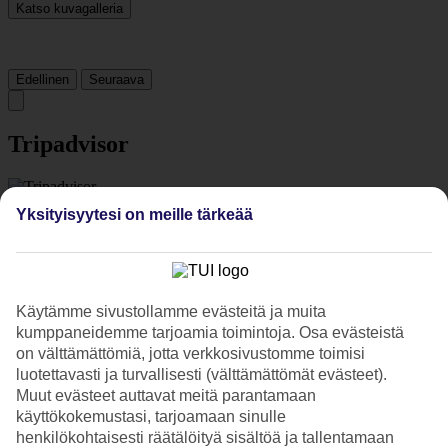
Katso kuvagalleria
Edellinen
Seuraava
Tripadvisor
3.6/5
Yksityisyytesi on meille tärkeää
Luokitus
3.6 / 5
alkaen
731 arviota
Siisteys
4/5
Sijainti
Käytämme sivustollamme evästeitä ja muita
4.4/5
kumppaneidemme tarjoamia toimintoja. Osa evästeistä
Huone
on välttämättömiä, jotta verkkosivustomme toimisi
3.4/5
luotettavasti ja turvallisesti (välttämättömät evästeet).
Palvelu
Muut evästeet auttavat meitä parantamaan
3.8/5
Nukkuminen
käyttökokemustasi, tarjoamaan sinulle
3.9/5
henkilökohtaisesti räätälöityä sisältöä ja tallentamaan