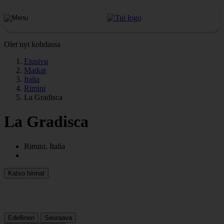
Olet nyt kohdassa
Etusivu
Matkat
Italia
Rimini
La Gradisca
La Gradisca
Rimini, Italia
Katso hinnat
Edellinen
Seuraava