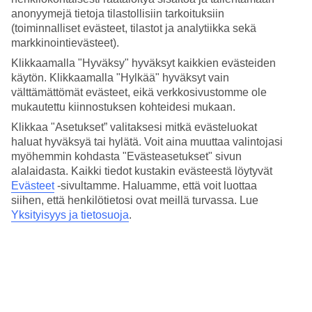
Hinta-laatusuhde
anonyymejä tietoja tilastollisiin tarkoituksiin
4.3/5
(toiminnalliset evästeet, tilastot ja analytiikka sekä
Hotelliesittely
markkinointievästeet).
Klikkaamalla "Hyväksy" hyväksyt kaikkien evästeiden
4*
käytön. Klikkaamalla "Hylkää" hyväksyt vain
Paikallinen luokitus
välttämättömät evästeet, eikä verkkosivustomme ole
mukautettu kiinnostuksen kohteidesi mukaan.
4 tähden hotelli Mercure Rimini Artis kohteessa Rimini on hotelli,
jolla on baari, aamiaisbuffet ja WiFi. Hotellilla voit nauttia
Klikkaa "Asetukset” valitaksesi mitkä evästeluokat
palveluista kuten hieronta ja sauna. Jos matkustat lasten kanssa, on
haluat hyväksyä tai hylätä. Voit aina muuttaa valintojasi
lapsille lastenallas. Alueella on pysäköintimahdollisuus.
myöhemmin kohdasta "Evästeasetukset" sivun
alalaidasta. Kaikki tiedot kustakin evästeestä löytyvät
Lyhyesti hotellista
Evästeet
-sivultamme.
Haluamme, että voit luottaa
siihen, että henkilötietosi ovat meillä turvassa. Lue
Rannalle
170 m
Yksityisyys ja tietosuoja
.
Ulkouima-allas/Lastenallas
Kyllä/Kyllä
Ravintola/Baari
Kyllä/Kyllä
Keskilämpötila Rimini