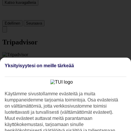
Katso kuvagalleria
Edellinen
Seuraava
Tripadvisor
4.6/5
Yksityisyytesi on meille tärkeää
Luokitus
4.6 / 5
alkaen
794 arviota
Siisteys
4.7/5
Sijainti
Käytämme sivustollamme evästeitä ja muita
4.7/5
kumppaneidemme tarjoamia toimintoja. Osa evästeistä
Huone
4.6/5
on välttämättömiä, jotta verkkosivustomme toimisi
Palvelu
luotettavasti ja turvallisesti (välttämättömät evästeet).
4.6/5
Muut evästeet auttavat meitä parantamaan
Nukkuminen
käyttökokemustasi, tarjoamaan sinulle
4.4/5
henkilökohtaisesti räätälöityä sisältöä ja tallentamaan