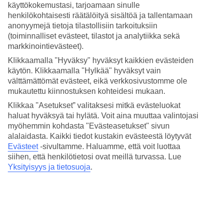
Hinta-laatusuhde
käyttökokemustasi, tarjoamaan sinulle
4.2/5
henkilökohtaisesti räätälöityä sisältöä ja tallentamaan
anonyymejä tietoja tilastollisiin tarkoituksiin
Hotelliesittely
(toiminnalliset evästeet, tilastot ja analytiikka sekä
markkinointievästeet).
4*
Klikkaamalla "Hyväksy" hyväksyt kaikkien evästeiden
Paikallinen luokitus
käytön. Klikkaamalla "Hylkää" hyväksyt vain
4 tähden hotelli Mercure Rimini Lungomare kohteessa Rimini on
välttämättömät evästeet, eikä verkkosivustomme ole
hotelli, jolla on baari, aamiaisbuffet ja WiFi. Hotellilla voit nauttia
mukautettu kiinnostuksen kohteidesi mukaan.
palveluista kuten hieronta ja sauna. Jos matkustat lasten kanssa, on
lapsille lastenhoito ja lastenallas. Alueella on
Klikkaa "Asetukset” valitaksesi mitkä evästeluokat
pysäköintimahdollisuus. Hotelli hyväksyy seuraavat luottokortit:
haluat hyväksyä tai hylätä. Voit aina muuttaa valintojasi
American Express, EC Maestro, Mastercard ja Visa.
myöhemmin kohdasta "Evästeasetukset" sivun
alalaidasta. Kaikki tiedot kustakin evästeestä löytyvät
Lyhyesti hotellista
Evästeet
-sivultamme.
Haluamme, että voit luottaa
siihen, että henkilötietosi ovat meillä turvassa. Lue
Rannalle
Yksityisyys ja tietosuoja
.
950 m
Ulkouima-allas/Lastenallas
Kyllä/Kyllä
Ravintola/Baari
Kyllä/Kyllä