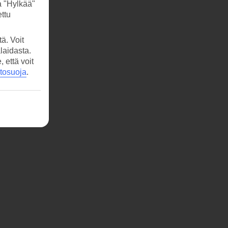
a "Hylkää"
ttu
ä. Voit
laidasta.
että voit
etosuoja
.