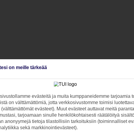
tesi on meille tärkeää
ivustollamme evästeitä ja muita kumppaneidemme tarjoamia to
stä on välttämättömiä, jotta verkkosivustomme toimisi luotettava
ti (välttämättömät evästeet). Muut evästeet auttavat meitä paran
ustasi, tarjoamaan sinulle henkilökohtaisesti räätälöityä sisält
 anonyymejä tietoja tilastollisiin tarkoituksiin (toiminnalliset ev
analytiikka sekä markkinointievästeet).