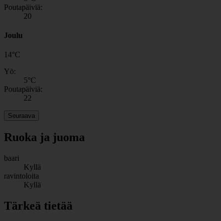
Poutapäiviä:
20
Joulu
14
°
C
Yö:
5
°C
Poutapäiviä:
22
Seuraava
Ruoka ja juoma
baari
Kyllä
ravintoloita
Kyllä
Tärkeä tietää