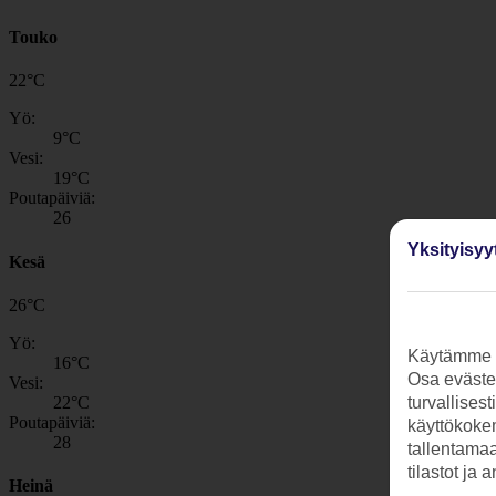
Touko
22
°
C
Yö:
9
°C
Vesi:
19
°C
Poutapäiviä:
26
Yksityisyy
Kesä
26
°
C
Yö:
Käytämme s
16
°C
Osa evästei
Vesi:
22
°C
turvallises
Poutapäiviä:
käyttökokem
28
tallentamaan
tilastot ja 
Heinä