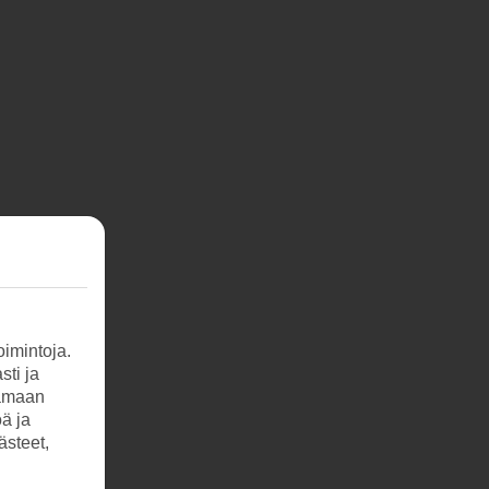
imintoja.
sti ja
tamaan
öä ja
ästeet,