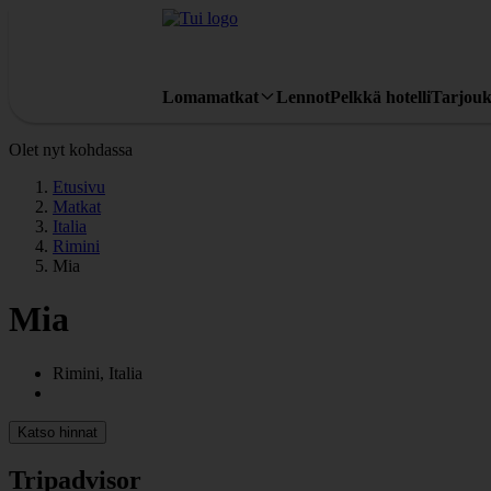
Lomamatkat
Lennot
Pelkkä hotelli
Tarjouk
Olet nyt kohdassa
Etusivu
Matkat
Italia
Rimini
Mia
Mia
Rimini, Italia
Katso hinnat
Tripadvisor