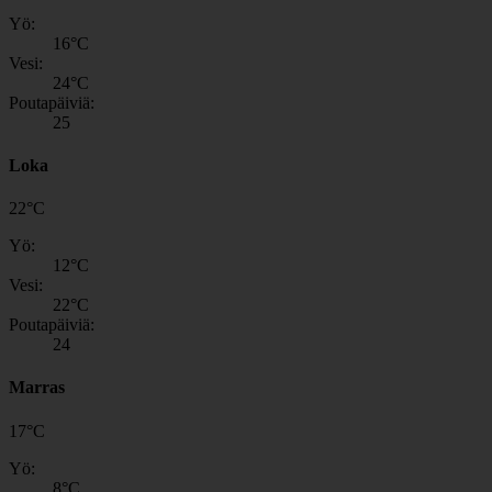
Yö:
16
°C
Vesi:
24
°C
Poutapäiviä:
25
Loka
22
°
C
Yö:
12
°C
Vesi:
22
°C
Poutapäiviä:
24
Marras
17
°
C
Yö:
8
°C