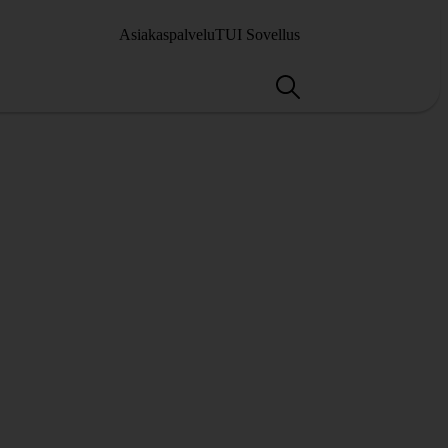
Asiakaspalvelu
TUI Sovellus