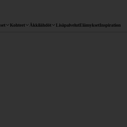
set
Kohteet
Äkkilähdöt
Lisäpalvelut
Elämykset
Inspiration