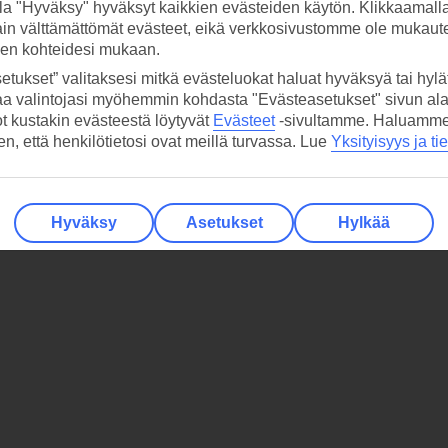
la "Hyväksy" hyväksyt kaikkien evästeiden käytön. Klikkaamall
ain välttämättömät evästeet, eikä verkkosivustomme ole mukaute
sen kohteidesi mukaan.
etukset” valitaksesi mitkä evästeluokat haluat hyväksyä tai hylät
aa valintojasi myöhemmin kohdasta "Evästeasetukset" sivun ala
ot kustakin evästeestä löytyvät
Evästeet
-sivultamme.
Haluamme, 
hen, että henkilötietosi ovat meillä turvassa. Lue
Yksityisyys ja ti
Hyväksy
Asetukset
Hylkää