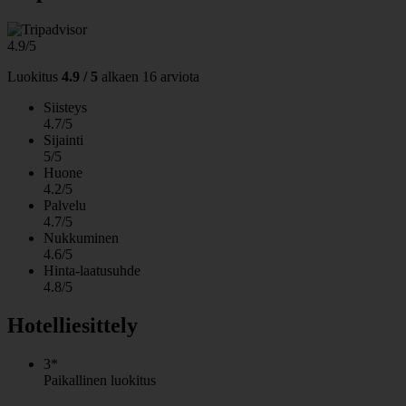
4.9/5
Luokitus
4.9 / 5
alkaen
16 arviota
Siisteys
4.7/5
Sijainti
5/5
Huone
4.2/5
Palvelu
4.7/5
Nukkuminen
4.6/5
Hinta-laatusuhde
4.8/5
Hotelliesittely
3*
Paikallinen luokitus