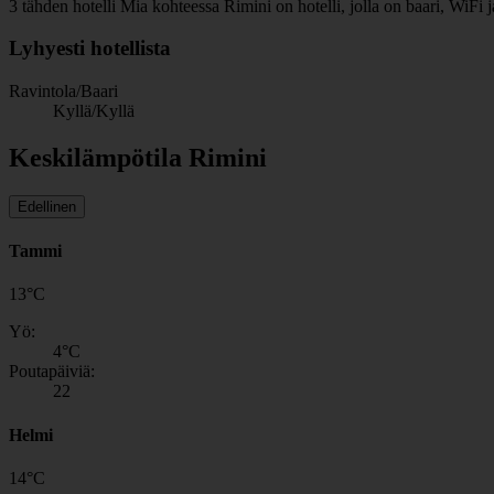
3 tähden hotelli Mia kohteessa Rimini on hotelli, jolla on baari, WiFi 
Lyhyesti hotellista
Ravintola/Baari
Kyllä/Kyllä
Keskilämpötila Rimini
Edellinen
Tammi
13
°
C
Yö:
4
°C
Poutapäiviä:
22
Helmi
14
°
C