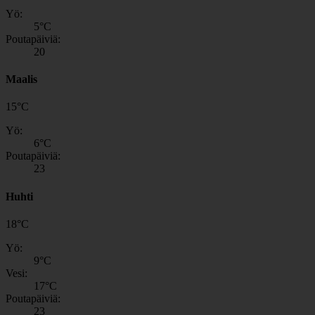
Yö:
5
°C
Poutapäiviä:
20
Maalis
15
°
C
Yö:
6
°C
Poutapäiviä:
23
Huhti
18
°
C
Yö:
9
°C
Vesi:
17
°C
Poutapäiviä:
23