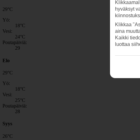
Klikkaamal
hyväksyt v
29
°
C
kiinnostuk
Yö:
Klikkaa "As
18
°C
aina muutt
Vesi:
24
°C
Kaikki tied
Poutapäiviä:
luottaa sii
29
Elo
29
°
C
Yö:
18
°C
Vesi:
25
°C
Poutapäiviä:
28
Syys
26
°
C