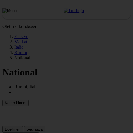
Olet nyt kohdassa
Etusivu
Matkat
Italia
Rimini
National
National
Rimini, Italia
Katso hinnat
Edellinen
Seuraava