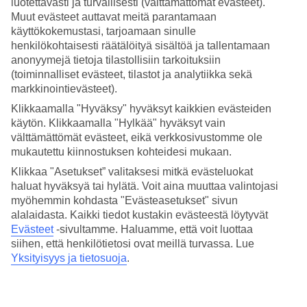
luotettavasti ja turvallisesti (välttämättömät evästeet).
Hinta-laatusuhde
4.3/5
Muut evästeet auttavat meitä parantamaan
käyttökokemustasi, tarjoamaan sinulle
Hotelliesittely
henkilökohtaisesti räätälöityä sisältöä ja tallentamaan
anonyymejä tietoja tilastollisiin tarkoituksiin
4*
(toiminnalliset evästeet, tilastot ja analytiikka sekä
Paikallinen luokitus
markkinointievästeet).
Klikkaamalla "Hyväksy" hyväksyt kaikkien evästeiden
Uima-allas ja sijainti lähellä rantaa
käytön. Klikkaamalla "Hylkää" hyväksyt vain
välttämättömät evästeet, eikä verkkosivustomme ole
National-hotellissa lomailet n. 20 minuutin kävelymatkan päässä
Riminin keskustasta. Hotelli sijaitsee Riminin matalan hiekkarannan
mukautettu kiinnostuksen kohteidesi mukaan.
äärellä, ja sillä on uima-allas, ravintola ja kuntosali. Lisähemmottelua
Klikkaa "Asetukset” valitaksesi mitkä evästeluokat
lomallesi saat käymällä span hieronnassa.
haluat hyväksyä tai hylätä. Voit aina muuttaa valintojasi
Hotelli on sisustettu klassiseen tyyliin, modernein yksityiskohdin.
myöhemmin kohdasta "Evästeasetukset" sivun
alalaidasta. Kaikki tiedot kustakin evästeestä löytyvät
Hotellilla on:
Evästeet
-sivultamme.
Haluamme, että voit luottaa
siihen, että henkilötietosi ovat meillä turvassa. Lue
Ravintola ja baari
Yksityisyys ja tietosuoja
.
Kahvila
Uima-allas
WiFi yleisissä tiloissa
24 h vastaanotto