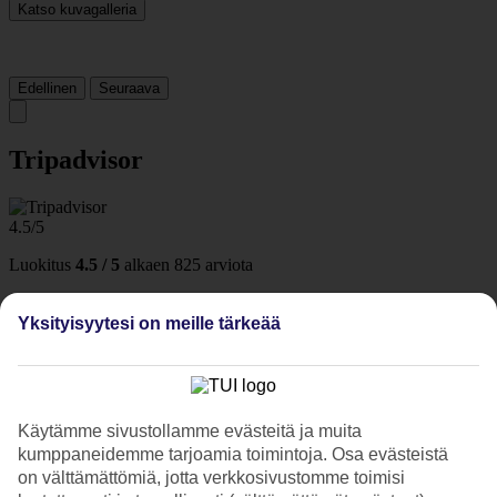
Katso kuvagalleria
Edellinen
Seuraava
Tripadvisor
4.5/5
Luokitus
4.5 / 5
alkaen
825 arviota
Siisteys
4.6/5
Yksityisyytesi on meille tärkeää
Sijainti
4.8/5
Huone
4.4/5
Palvelu
Käytämme sivustollamme evästeitä ja muita
4.6/5
kumppaneidemme tarjoamia toimintoja. Osa evästeistä
Nukkuminen
on välttämättömiä, jotta verkkosivustomme toimisi
4.5/5