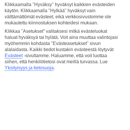
Hinta-laatusuhde
Klikkaamalla "Hyväksy" hyväksyt kaikkien evästeiden
4/5
käytön. Klikkaamalla "Hylkää" hyväksyt vain
välttämättömät evästeet, eikä verkkosivustomme ole
Hotelliesittely
mukautettu kiinnostuksen kohteidesi mukaan.
3*
Klikkaa "Asetukset” valitaksesi mitkä evästeluokat
Paikallinen luokitus
haluat hyväksyä tai hylätä. Voit aina muuttaa valintojasi
myöhemmin kohdasta "Evästeasetukset" sivun
3 tähden hotelli Radar kohteessa Rimini on hotelli, jolla on baari,
alalaidasta. Kaikki tiedot kustakin evästeestä löytyvät
aamiaisbuffet ja WiFi. Alueella on pysäköintimahdollisuus. Hotelli
Evästeet
-sivultamme.
Haluamme, että voit luottaa
on uudistettu viimeksi vuonna 2025. Hotelli hyväksyy seuraavat
siihen, että henkilötietosi ovat meillä turvassa. Lue
luottokortit: American Express, EC Maestro, Mastercard ja Visa.
Yksityisyys ja tietosuoja
.
Lyhyesti hotellista
Ravintola/Baari
Kyllä/Kyllä
Keskilämpötila Rimini
Edellinen
Tammi