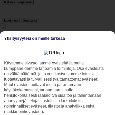
Katso kuvagalleria
Edellinen
Seuraava
Tripadvisor
Yksityisyytesi on meille tärkeää
3.9/5
Luokitus
3.9 / 5
alkaen
197 arviota
Käytämme sivustollamme evästeitä ja muita
kumppaneidemme tarjoamia toimintoja. Osa evästeistä
Siisteys
on välttämättömiä, jotta verkkosivustomme toimisi
4.2/5
Sijainti
luotettavasti ja turvallisesti (välttämättömät evästeet).
4.5/5
Muut evästeet auttavat meitä parantamaan
Huone
käyttökokemustasi, tarjoamaan sinulle
3.6/5
henkilökohtaisesti räätälöityä sisältöä ja tallentamaan
Palvelu
anonyymejä tietoja tilastollisiin tarkoituksiin
3.9/5
(toiminnalliset evästeet, tilastot ja analytiikka sekä
Nukkuminen
3.9/5
markkinointievästeet).