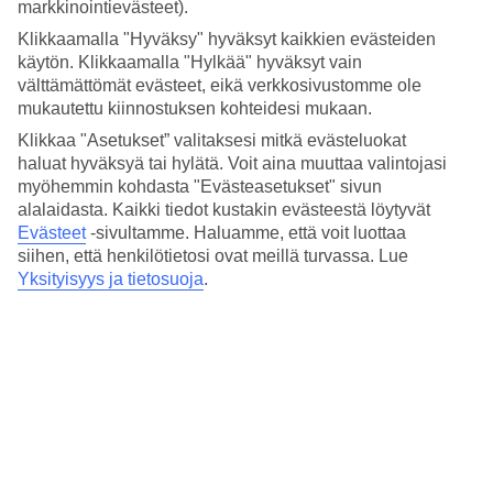
Hinta-laatusuhde
markkinointievästeet).
3.1/5
Klikkaamalla "Hyväksy" hyväksyt kaikkien evästeiden
käytön. Klikkaamalla "Hylkää" hyväksyt vain
Hotelliesittely
välttämättömät evästeet, eikä verkkosivustomme ole
mukautettu kiinnostuksen kohteidesi mukaan.
4*
Paikallinen luokitus
Klikkaa "Asetukset” valitaksesi mitkä evästeluokat
haluat hyväksyä tai hylätä. Voit aina muuttaa valintojasi
4 tähden hotelli Royal Plaza kohteessa Rimini on hotelli, jolla on
myöhemmin kohdasta "Evästeasetukset" sivun
baari, aamiaisbuffet ja WiFi. Jos matkustat lasten kanssa, on lapsille
alalaidasta. Kaikki tiedot kustakin evästeestä löytyvät
lastenallas. Alueella on pysäköintimahdollisuus.
Evästeet
-sivultamme.
Haluamme, että voit luottaa
Lyhyesti hotellista
siihen, että henkilötietosi ovat meillä turvassa. Lue
Yksityisyys ja tietosuoja
.
Ulkouima-allas/Lastenallas
Kyllä/Kyllä
Ravintola/Baari
Kyllä/Kyllä
Keskilämpötila Rimini
Edellinen