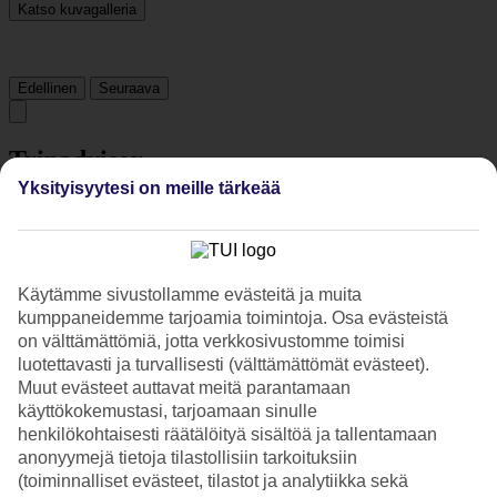
Katso kuvagalleria
Edellinen
Seuraava
Tripadvisor
Yksityisyytesi on meille tärkeää
3/5
Luokitus
3 / 5
alkaen
89 arviota
Käytämme sivustollamme evästeitä ja muita
Siisteys
kumppaneidemme tarjoamia toimintoja. Osa evästeistä
3.1/5
on välttämättömiä, jotta verkkosivustomme toimisi
Sijainti
3.8/5
luotettavasti ja turvallisesti (välttämättömät evästeet).
Huone
Muut evästeet auttavat meitä parantamaan
2.4/5
käyttökokemustasi, tarjoamaan sinulle
Palvelu
henkilökohtaisesti räätälöityä sisältöä ja tallentamaan
3/5
anonyymejä tietoja tilastollisiin tarkoituksiin
Nukkuminen
(toiminnalliset evästeet, tilastot ja analytiikka sekä
2.6/5