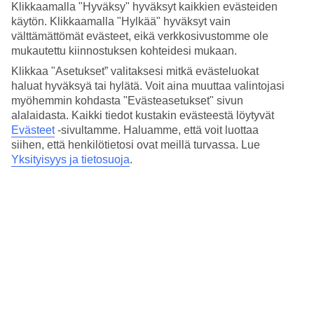
Hinta-laatusuhde
Klikkaamalla "Hyväksy" hyväksyt kaikkien evästeiden
4.1/5
käytön. Klikkaamalla "Hylkää" hyväksyt vain
välttämättömät evästeet, eikä verkkosivustomme ole
Hotelliesittely
mukautettu kiinnostuksen kohteidesi mukaan.
Klikkaa "Asetukset” valitaksesi mitkä evästeluokat
3*
haluat hyväksyä tai hylätä. Voit aina muuttaa valintojasi
Paikallinen luokitus
myöhemmin kohdasta "Evästeasetukset" sivun
3 tähden hotelli Villa Caterina kohteessa Rimini on hotelli, jolla on
alalaidasta. Kaikki tiedot kustakin evästeestä löytyvät
baari, aamiaisbuffet ja WiFi. Hotellilla voit nauttia palveluista kuten
Evästeet
-sivultamme.
Haluamme, että voit luottaa
poreallas. Alueella on pysäköintimahdollisuus. Hotelli hyväksyy
siihen, että henkilötietosi ovat meillä turvassa. Lue
seuraavat luottokortit: EC Maestro, Mastercard ja Visa.
Yksityisyys ja tietosuoja
.
Lyhyesti hotellista
Ravintola/Baari
Kyllä/Kyllä
Keskilämpötila Rimini
Edellinen
Tammi