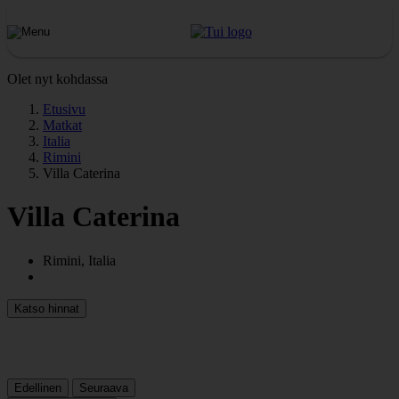
Olet nyt kohdassa
Etusivu
Matkat
Italia
Rimini
Villa Caterina
Villa Caterina
Rimini, Italia
Katso hinnat
Edellinen
Seuraava