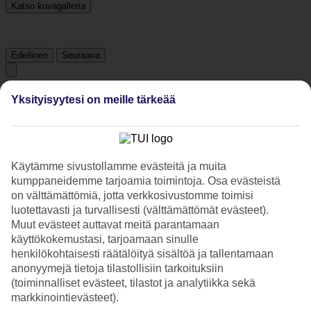
Katso kuvagalleria
Edellinen
Seuraava
Tripadvisor
Yksityisyytesi on meille tärkeää
3.8/5
Luokitus
3.8 / 5
alkaen
225 arviota
Käytämme sivustollamme evästeitä ja muita
kumppaneidemme tarjoamia toimintoja. Osa evästeistä
Siisteys
on välttämättömiä, jotta verkkosivustomme toimisi
3.6/5
luotettavasti ja turvallisesti (välttämättömät evästeet).
Sijainti
Muut evästeet auttavat meitä parantamaan
4.3/5
Huone
käyttökokemustasi, tarjoamaan sinulle
3.3/5
henkilökohtaisesti räätälöityä sisältöä ja tallentamaan
Palvelu
anonyymejä tietoja tilastollisiin tarkoituksiin
3.9/5
(toiminnalliset evästeet, tilastot ja analytiikka sekä
Nukkuminen
markkinointievästeet).
3.8/5