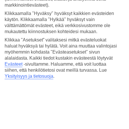
Hinta-laatusuhde
markkinointievästeet).
4/5
Klikkaamalla "Hyväksy" hyväksyt kaikkien evästeiden
Hotelliesittely
käytön. Klikkaamalla "Hylkää" hyväksyt vain
välttämättömät evästeet, eikä verkkosivustomme ole
WiFi
mukautettu kiinnostuksen kohteidesi mukaan.
Klikkaa "Asetukset” valitaksesi mitkä evästeluokat
Lähellä Piazza Polin ostosmahdollisuuksia
haluat hyväksyä tai hylätä. Voit aina muuttaa valintojasi
myöhemmin kohdasta "Evästeasetukset" sivun
Hotel Delle Nazioni on lyhyen kävelymatkan päässä Trevin
alalaidasta. Kaikki tiedot kustakin evästeestä löytyvät
suihkulähteestä Rooman vanhassakaupungissa. Ostoskadut Via
Condotti ja Via del Corso sekä useat tavaratalot ja luksusliikkeet
Evästeet
-sivultamme.
Haluamme, että voit luottaa
eivät ole kaukana hotellista. Hotellissa on Välimeren inspiroima
siihen, että henkilötietosi ovat meillä turvassa. Lue
ravintola, jossa on ulkoterassi ja baari.
Yksityisyys ja tietosuoja
.
Lähin metro: Barberini.
Hotellilla on:
Ravintola
Baari
24 h vastaanotto
Pesulapalvelu
Kaikissa huoneissa on: