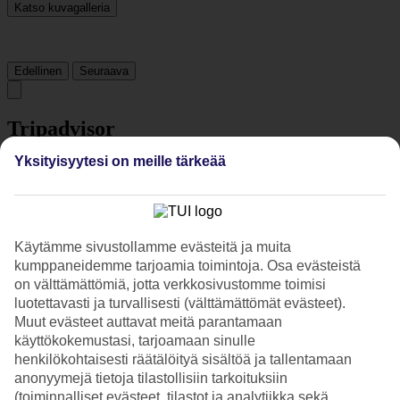
Katso kuvagalleria
Edellinen
Seuraava
Tripadvisor
Yksityisyytesi on meille tärkeää
4.1/5
Luokitus
4.1 / 5
alkaen
1649 arviota
Siisteys
Käytämme sivustollamme evästeitä ja muita
4.5/5
kumppaneidemme tarjoamia toimintoja. Osa evästeistä
Sijainti
on välttämättömiä, jotta verkkosivustomme toimisi
4.9/5
luotettavasti ja turvallisesti (välttämättömät evästeet).
Huone
Muut evästeet auttavat meitä parantamaan
4/5
Palvelu
käyttökokemustasi, tarjoamaan sinulle
4.1/5
henkilökohtaisesti räätälöityä sisältöä ja tallentamaan
Nukkuminen
anonyymejä tietoja tilastollisiin tarkoituksiin
4.1/5
(toiminnalliset evästeet, tilastot ja analytiikka sekä