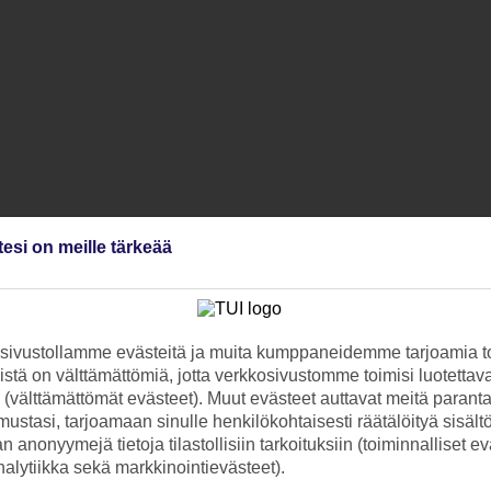
tesi on meille tärkeää
ivustollamme evästeitä ja muita kumppaneidemme tarjoamia to
stä on välttämättömiä, jotta verkkosivustomme toimisi luotettava
ti (välttämättömät evästeet). Muut evästeet auttavat meitä paran
ustasi, tarjoamaan sinulle henkilökohtaisesti räätälöityä sisält
 anonyymejä tietoja tilastollisiin tarkoituksiin (toiminnalliset ev
analytiikka sekä markkinointievästeet).