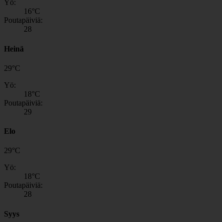
Yö:
16
°C
Poutapäiviä:
28
Heinä
29
°
C
Yö:
18
°C
Poutapäiviä:
29
Elo
29
°
C
Yö:
18
°C
Poutapäiviä:
28
Syys