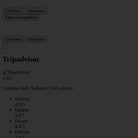
Edellinen
Seuraava
Katso kuvagalleria
Edellinen
Seuraava
Tripadvisor
4.4/5
Luokitus
4.4 / 5
alkaen
3595 arviota
Siisteys
4.5/5
Sijainti
4.6/5
Huone
4.4/5
Palvelu
4.4/5