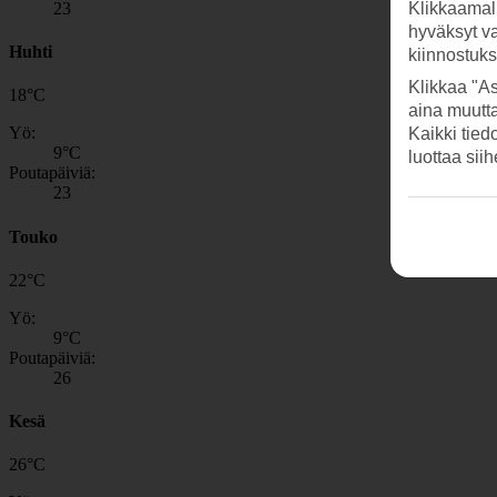
23
Klikkaamal
hyväksyt v
Huhti
kiinnostuk
Klikkaa "As
18
°
C
aina muutt
Yö:
Kaikki tied
9
°C
luottaa sii
Poutapäiviä:
23
Touko
22
°
C
Yö:
9
°C
Poutapäiviä:
26
Kesä
26
°
C