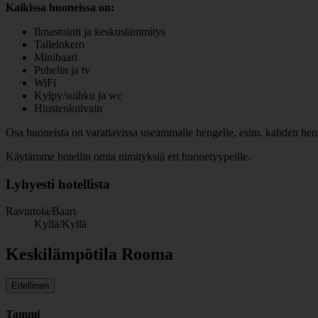
Kaikissa huoneissa on:
Ilmastointi ja keskuslämmitys
Tallelokero
Minibaari
Puhelin ja tv
WiFi
Kylpy/suihku ja wc
Hiustenkuivain
Osa huoneista on varattavissa useammalle hengelle, esim. kahden henge
Käytämme hotellin omia nimityksiä eri huonetyypeille.
Lyhyesti hotellista
Ravintola/Baari
Kyllä/Kyllä
Keskilämpötila Rooma
Edellinen
Tammi