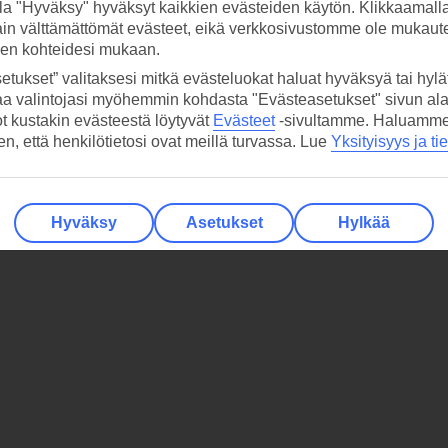
la "Hyväksy" hyväksyt kaikkien evästeiden käytön. Klikkaamall
ain välttämättömät evästeet, eikä verkkosivustomme ole mukaute
sen kohteidesi mukaan.
etukset” valitaksesi mitkä evästeluokat haluat hyväksyä tai hylät
aa valintojasi myöhemmin kohdasta "Evästeasetukset" sivun ala
ot kustakin evästeestä löytyvät
Evästeet
-sivultamme.
Haluamme, 
hen, että henkilötietosi ovat meillä turvassa. Lue
Yksityisyys ja ti
Hyväksy
Asetukset
Hylkää