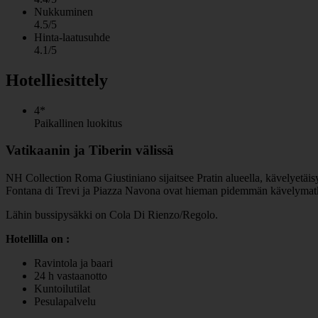
Nukkuminen
4.5/5
Hinta-laatusuhde
4.1/5
Hotelliesittely
4*
Paikallinen luokitus
Vatikaanin ja Tiberin välissä
NH Collection Roma Giustiniano sijaitsee Pratin alueella, kävelyetäisy
Fontana di Trevi ja Piazza Navona ovat hieman pidemmän kävelymat
Lähin bussipysäkki on Cola Di Rienzo/Regolo.
Hotellilla on :
Ravintola ja baari
24 h vastaanotto
Kuntoilutilat
Pesulapalvelu