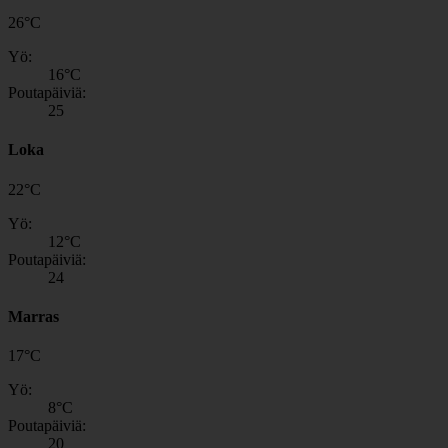
26
°
C
Yö:
16
°C
Poutapäiviä:
25
Loka
22
°
C
Yö:
12
°C
Poutapäiviä:
24
Marras
17
°
C
Yö:
8
°C
Poutapäiviä:
20