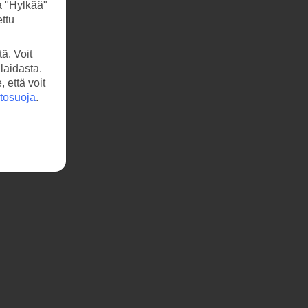
a "Hylkää"
ttu
ä. Voit
laidasta.
että voit
etosuoja
.