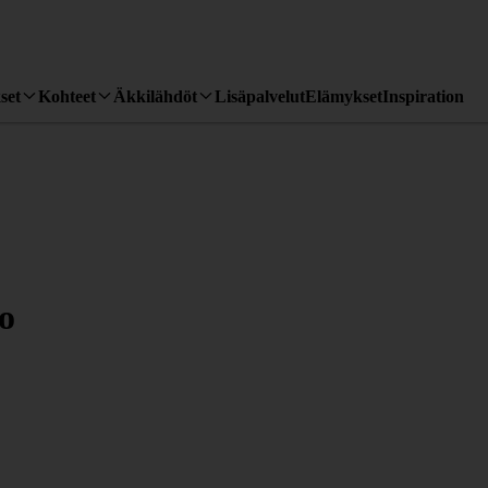
set
Kohteet
Äkkilähdöt
Lisäpalvelut
Elämykset
Inspiration
o