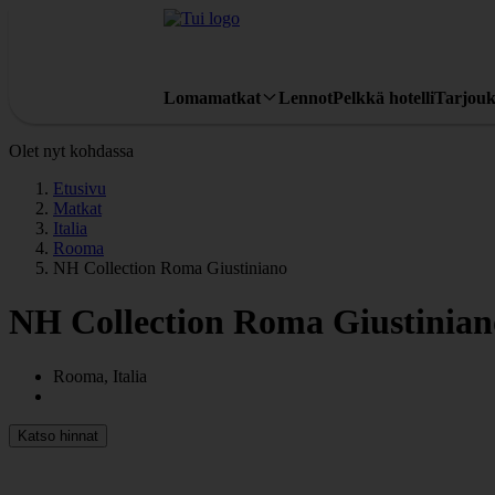
Lomamatkat
Lennot
Pelkkä hotelli
Tarjouk
Olet nyt kohdassa
Etusivu
Matkat
Italia
Rooma
NH Collection Roma Giustiniano
NH Collection Roma Giustinian
Rooma, Italia
Katso hinnat