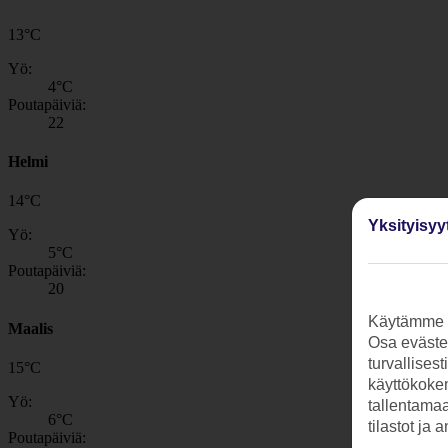
13
°
C
Yö:
4
°C
Poutapäiviä:
22
Helmi
14
°
C
Yksityisyy
Yö:
5
°C
Poutapäiviä:
20
Käytämme s
Maalis
Osa evästei
turvallises
15
°
C
käyttökokem
Yö:
tallentamaan
6
°C
tilastot ja 
Poutapäiviä: