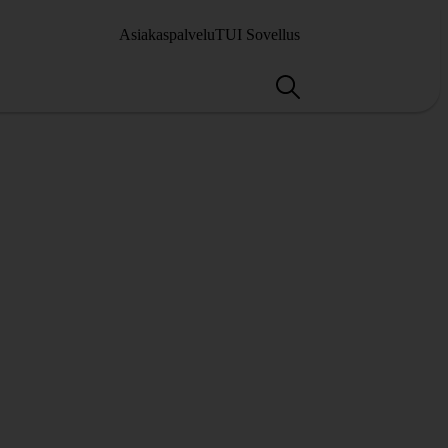
Asiakaspalvelu
TUI Sovellus