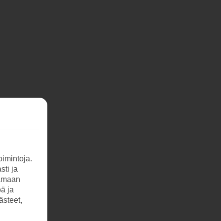
imintoja.
sti ja
tamaan
öä ja
ästeet,