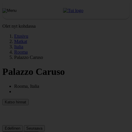
Olet nyt kohdassa
Etusivu
Matkat
Italia
Rooma
Palazzo Caruso
Palazzo Caruso
Rooma, Italia
Katso hinnat
Edellinen
Seuraava