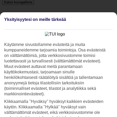
Katso kuvagalleria
Yksityisyytesi on meille tärkeää
Edellinen
Seuraava
Tripadvisor
Käytämme sivustollamme evästeitä ja muita
kumppaneidemme tarjoamia toimintoja. Osa evästeistä
4.6/5
on välttämättömiä, jotta verkkosivustomme toimisi
luotettavasti ja turvallisesti (välttämättömät evästeet).
Luokitus
4.6 / 5
alkaen
119 arviota
Muut evästeet auttavat meitä parantamaan
Siisteys
käyttökokemustasi, tarjoamaan sinulle
4.5/5
henkilökohtaisesti räätälöityä sisältöä ja tallentamaan
Sijainti
anonyymejä tietoja tilastollisiin tarkoituksiin
4.8/5
(toiminnalliset evästeet, tilastot ja analytiikka sekä
Huone
markkinointievästeet).
4.4/5
Palvelu
Klikkaamalla "Hyväksy" hyväksyt kaikkien evästeiden
4.6/5
käytön. Klikkaamalla "Hylkää" hyväksyt vain
Nukkuminen
välttämättömät evästeet, eikä verkkosivustomme ole
4.5/5