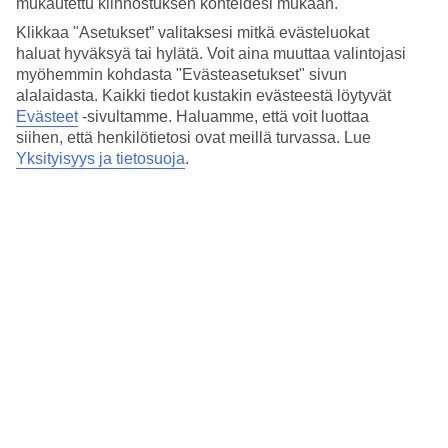
mukautettu kiinnostuksen kohteidesi mukaan.
Hinta-laatusuhde
4.1/5
Klikkaa "Asetukset” valitaksesi mitkä evästeluokat
haluat hyväksyä tai hylätä. Voit aina muuttaa valintojasi
Hotelliesittely
myöhemmin kohdasta "Evästeasetukset" sivun
alalaidasta. Kaikki tiedot kustakin evästeestä löytyvät
4*
Evästeet
-sivultamme.
Haluamme, että voit luottaa
Paikallinen luokitus
siihen, että henkilötietosi ovat meillä turvassa. Lue
Yksityisyys ja tietosuoja
.
4 tähden hotelli Palazzo Caruso kohteessa Rome on hotelli, jolla on
aamiaisbuffet ja WiFi. Jos matkustat lasten kanssa, on lapsille
lastenhoito. Alueella on pysäköintimahdollisuus.
Keskilämpötila Rooma
Edellinen
Tammi
13
°
C
Yö:
4
°C
Poutapäiviä: