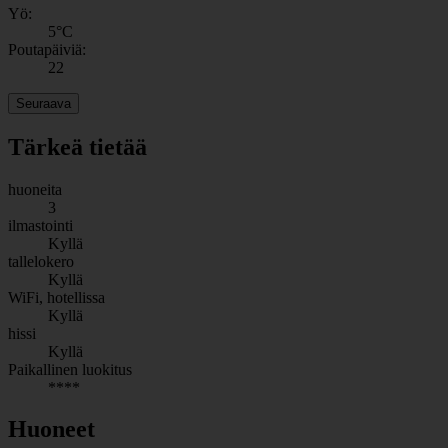
Yö:
5
°C
Poutapäiviä:
22
Seuraava
Tärkeä tietää
huoneita
3
ilmastointi
Kyllä
tallelokero
Kyllä
WiFi, hotellissa
Kyllä
hissi
Kyllä
Paikallinen luokitus
****
Huoneet