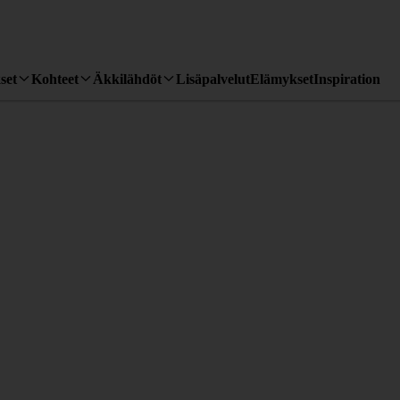
set
Kohteet
Äkkilähdöt
Lisäpalvelut
Elämykset
Inspiration