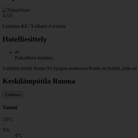
4.5/5
Luokitus
4.5 / 5
alkaen
4 arviota
Hotelliesittely
4*
Paikallinen luokitus
4 tähden hotelli Room 94 Spagna kohteessa Rome on hotelli, jolla on
Keskilämpötila Rooma
Edellinen
Tammi
13
°
C
Yö:
4
°C