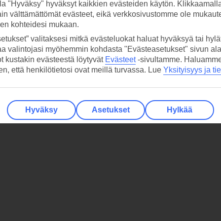
la "Hyväksy" hyväksyt kaikkien evästeiden käytön. Klikkaamall
ain välttämättömät evästeet, eikä verkkosivustomme ole mukaute
sen kohteidesi mukaan.
etukset” valitaksesi mitkä evästeluokat haluat hyväksyä tai hylät
aa valintojasi myöhemmin kohdasta "Evästeasetukset" sivun ala
ot kustakin evästeestä löytyvät
Evästeet
-sivultamme.
Haluamme, 
hen, että henkilötietosi ovat meillä turvassa. Lue
Yksityisyys ja ti
Hyväksy
Asetukset
Hylkää