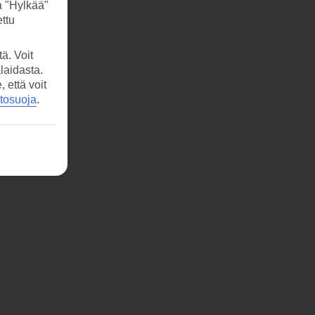
a "Hylkää"
ttu
ä. Voit
laidasta.
että voit
etosuoja
.