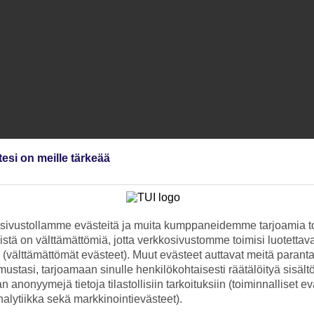
tesi on meille tärkeää
ivustollamme evästeitä ja muita kumppaneidemme tarjoamia to
stä on välttämättömiä, jotta verkkosivustomme toimisi luotettava
ti (välttämättömät evästeet). Muut evästeet auttavat meitä paran
ustasi, tarjoamaan sinulle henkilökohtaisesti räätälöityä sisält
 anonyymejä tietoja tilastollisiin tarkoituksiin (toiminnalliset ev
analytiikka sekä markkinointievästeet).