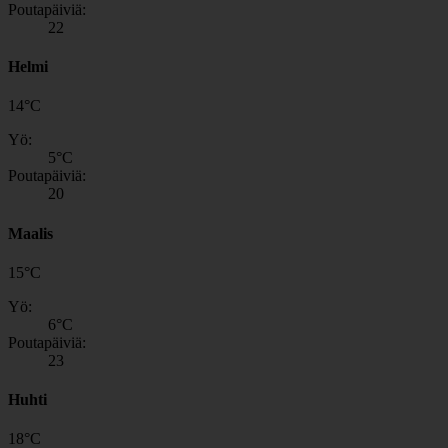
Poutapäiviä:
22
Helmi
14
°
C
Yö:
5
°C
Poutapäiviä:
20
Maalis
15
°
C
Yö:
6
°C
Poutapäiviä:
23
Huhti
18
°
C