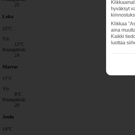
Klikkaamal
25
hyväksyt v
kiinnostuk
Loka
Klikkaa "As
22
°
C
aina muutt
Kaikki tied
Yö:
luottaa sii
12
°C
Poutapäiviä:
24
Marras
17
°
C
Yö:
8
°C
Poutapäiviä:
20
Joulu
14
°
C