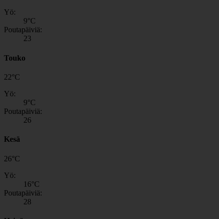
Yö:
9
°C
Poutapäiviä:
23
Touko
22
°
C
Yö:
9
°C
Poutapäiviä:
26
Kesä
26
°
C
Yö:
16
°C
Poutapäiviä:
28