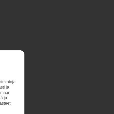
imintoja.
sti ja
tamaan
öä ja
ästeet,