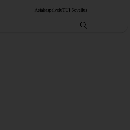
Asiakaspalvelu
TUI Sovellus