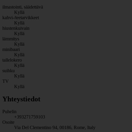
ilmastointi, säädettävä
Kyllä
kahvi-/teetarvikkeet
Kyllä
hiustenkuivain
Kyllä
lämmitys
Kyllä
minibaari
Kyllä
tallelokero
Kyllä
suihku
Kyllä
TV
Kyllä
Yhteystiedot
Puhelin
+393271759103
Osoite
Via Del Clementino 94, 00186, Rome, Italy