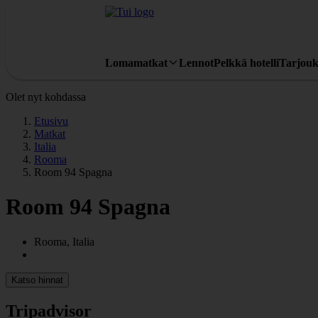
Lomamatkat
Lennot
Pelkkä hotelli
Tarjouk
Olet nyt kohdassa
Etusivu
Matkat
Italia
Rooma
Room 94 Spagna
Room 94 Spagna
Rooma, Italia
Katso hinnat
Tripadvisor