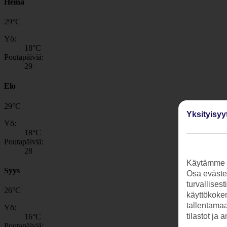
Heinä
29
°
C
Yö:
18
°C
Poutapäiviä:
29
Elo
29
°
C
Yksityisyy
Yö:
18
°C
Poutapäiviä:
28
Käytämme s
Syys
Osa evästei
turvallises
26
°
C
käyttökokem
tallentamaan
Yö:
tilastot ja 
16
°C
Poutapäiviä: