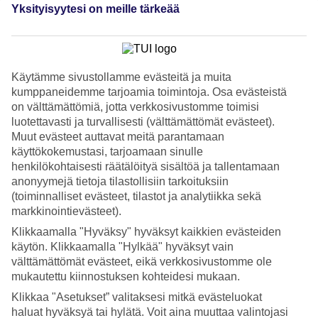
Palvelu
Yksityisyytesi on meille tärkeää
3/5
Nukkuminen
2.9/5
Hinta-laatusuhde
3.4/5
Käytämme sivustollamme evästeitä ja muita
kumppaneidemme tarjoamia toimintoja. Osa evästeistä
Hotelliesittely
on välttämättömiä, jotta verkkosivustomme toimisi
luotettavasti ja turvallisesti (välttämättömät evästeet).
2*
Muut evästeet auttavat meitä parantamaan
Paikallinen luokitus
käyttökokemustasi, tarjoamaan sinulle
WiFi
henkilökohtaisesti räätälöityä sisältöä ja tallentamaan
Yksinkertainen ja suosittu hotelli perheille
anonyymejä tietoja tilastollisiin tarkoituksiin
(toiminnalliset evästeet, tilastot ja analytiikka sekä
Hotelli Gardeniasta kävelet Algheron hienolle hiekkarannalle vain
markkinointievästeet).
muutamassa minuutissa. Täällä vietät rentouttavaa lomaa hotellin
Klikkaamalla "Hyväksy" hyväksyt kaikkien evästeiden
altaalla, rannalla ja vanhankaupungin ravintoloissa. Romanttiset
tavernat tarjoavat mukavaa italialaista tunnelmaa.
käytön. Klikkaamalla "Hylkää" hyväksyt vain
välttämättömät evästeet, eikä verkkosivustomme ole
Mäntypuisin kalustetut huoneistot ovat yksinkertaisia, mutta valoisia.
mukautettu kiinnostuksen kohteidesi mukaan.
Vanhaankaupunkiin voit kävellä rantaa myötäillen.
Klikkaa "Asetukset” valitaksesi mitkä evästeluokat
Allasalue kokoontumispaikkana
haluat hyväksyä tai hylätä. Voit aina muuttaa valintojasi