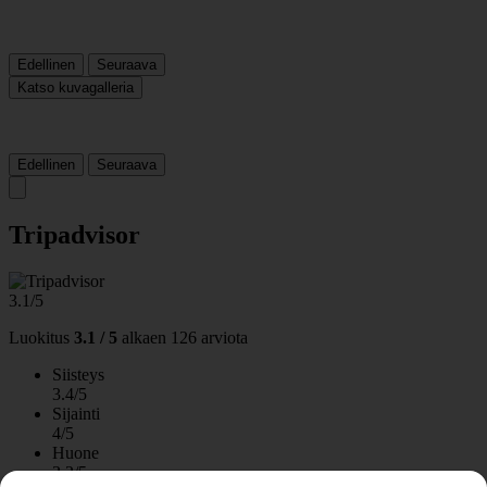
Edellinen
Seuraava
Katso kuvagalleria
Edellinen
Seuraava
Tripadvisor
3.1/5
Luokitus
3.1 / 5
alkaen
126 arviota
Siisteys
3.4/5
Sijainti
4/5
Huone
3.2/5