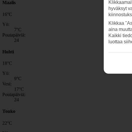
Klikkaamal
Maalis
hyväksyt v
16
°
C
kiinnostuk
Klikkaa "As
Yö:
aina muutt
7
°C
Poutapäiviä:
Kaikki tied
24
luottaa sii
Huhti
18
°
C
Yö:
9
°C
Vesi:
17
°C
Poutapäiviä:
24
Touko
22
°
C