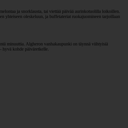
melontaa ja snorklausta, tai viettää päivää aurinkotuolilla loikoillen.
en yhteiseen oleskeluun, ja buffetateriat ruokajuomineen tarjoillaan
ntä minuuttia. Algheron vanhakaupunki on täynnä viihtyisiä
 – hyvä kohde päiväretkelle.