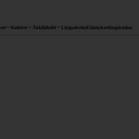
set
Kohteet
Äkkilähdöt
Lisäpalvelut
Elämykset
Inspiration