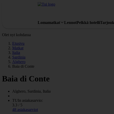
Lomamatkat
Lennot
Pelkkä hotelli
Tarjouk
Olet nyt kohdassa
Etusivu
Matkat
Italia
Sardinia
Alghero
Baia di Conte
Baia di Conte
Alghero, Sardinia, Italia
TUIn asiakasarvio:
3.3 / 5
48 asiakasarviot