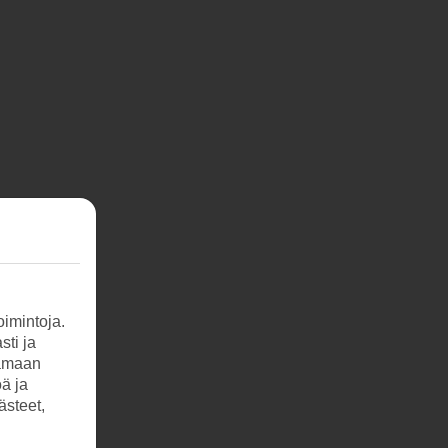
imintoja.
sti ja
tamaan
öä ja
ästeet,