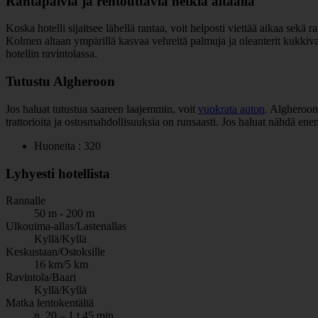
Rantapäiviä ja rentouttavia hetkiä altaalla
Koska hotelli sijaitsee lähellä rantaa, voit helposti viettää aikaa sekä r
Kolmen altaan ympärillä kasvaa vehreitä palmuja ja oleanterit kukkivat
hotellin ravintolassa.
Tutustu Algheroon
Jos haluat tutustua saareen laajemmin, voit
vuokrata auton
. Algheroon
trattorioita ja ostosmahdollisuuksia on runsaasti. Jos haluat nähdä e
Huoneita : 320
Lyhyesti hotellista
Rannalle
50 m - 200 m
Ulkouima-allas/Lastenallas
Kyllä/Kyllä
Keskustaan/Ostoksille
16 km/5 km
Ravintola/Baari
Kyllä/Kyllä
Matka lentokentältä
n. 20 – 1 t 45 min