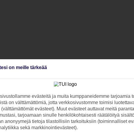
tesi on meille tärkeää
ivustollamme evästeitä ja muita kumppaneidemme tarjoamia to
stä on välttämättömiä, jotta verkkosivustomme toimisi luotettava
ti (välttämättömät evästeet). Muut evästeet auttavat meitä paran
ustasi, tarjoamaan sinulle henkilökohtaisesti räätälöityä sisält
 anonyymejä tietoja tilastollisiin tarkoituksiin (toiminnalliset ev
analytiikka sekä markkinointievästeet).