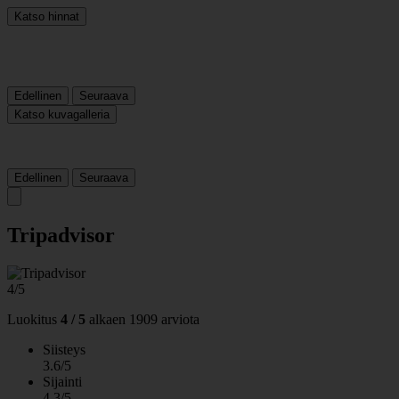
Katso hinnat
Edellinen
Seuraava
Katso kuvagalleria
Edellinen
Seuraava
Tripadvisor
4/5
Luokitus
4 / 5
alkaen
1909 arviota
Siisteys
3.6/5
Sijainti
4.3/5