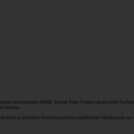
atalan hiekkarannan äärellä, hieman Porto Conten ulkopuolella Sardiniass
tyy hintaan.
ikoinnin ja pyöräilyn luonnonkauniissa ympäristössä. Hiekkaranta on vain