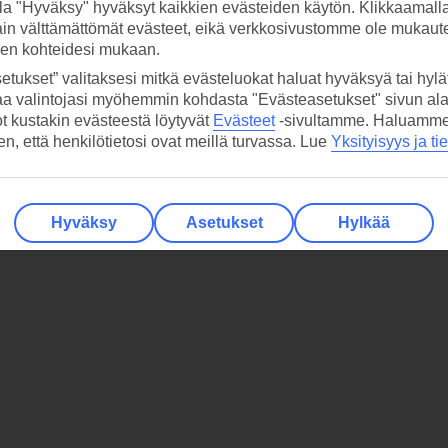
la "Hyväksy" hyväksyt kaikkien evästeiden käytön. Klikkaamall
ain välttämättömät evästeet, eikä verkkosivustomme ole mukaute
sen kohteidesi mukaan.
etukset” valitaksesi mitkä evästeluokat haluat hyväksyä tai hylät
aa valintojasi myöhemmin kohdasta "Evästeasetukset" sivun ala
ot kustakin evästeestä löytyvät
Evästeet
-sivultamme.
Haluamme, 
hen, että henkilötietosi ovat meillä turvassa. Lue
Yksityisyys ja ti
Hyväksy
Asetukset
Hylkää