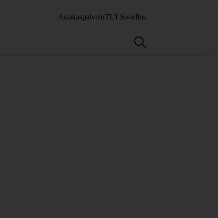
Asiakaspalvelu
TUI Sovellus