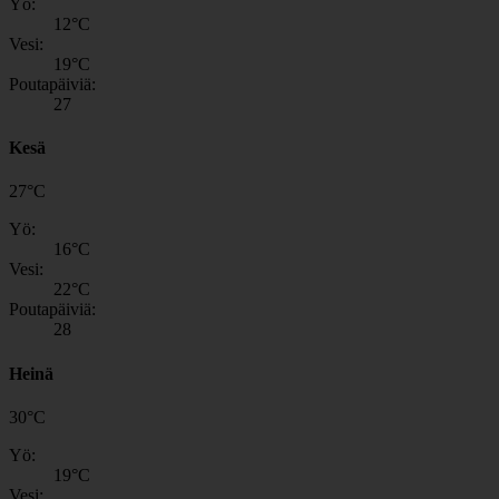
Yö:
12
°C
Vesi:
19
°C
Poutapäiviä:
27
Kesä
27
°
C
Yö:
16
°C
Vesi:
22
°C
Poutapäiviä:
28
Heinä
30
°
C
Yö:
19
°C
Vesi: