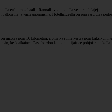
annalla että uima-altaalla. Rannalla voit kokeilla vesiurheilulajeja, kuten 
 valkoisina ja vaaleanpunaisina. Hotellialueella on runsaasti tilaa perhe
 on matkaa noin 16 kilometriä, ajomatka sinne kestää noin kaksikymme
nemmän, keskiaikainen Castelsardon kaupunki sijaitsee pohjoisrannikolla