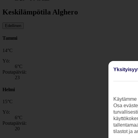
Keskilämpötila Alghero
Edellinen
Tammi
14
°
C
Yö:
6
°C
Yksityisyy
Poutapäiviä:
23
Helmi
Käytämme s
15
°
C
Osa evästei
Yö:
turvallises
6
°C
käyttökokem
Poutapäiviä:
tallentamaan
20
tilastot ja 