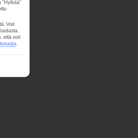
a "Hylkää"
ttu
ä. Voit
laidasta.
että voit
etosuoja
.