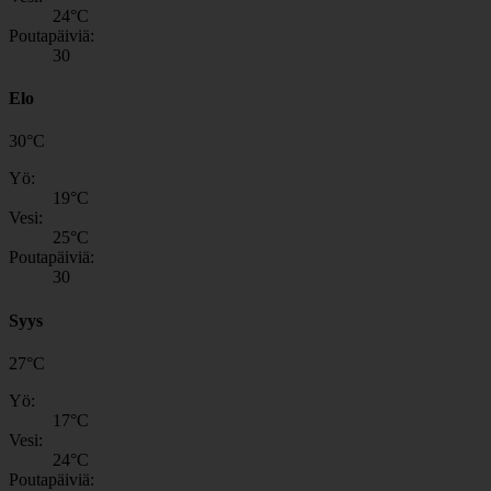
24
°C
Poutapäiviä:
30
Elo
30
°
C
Yö:
19
°C
Vesi:
25
°C
Poutapäiviä:
30
Syys
27
°
C
Yö:
17
°C
Vesi:
24
°C
Poutapäiviä: