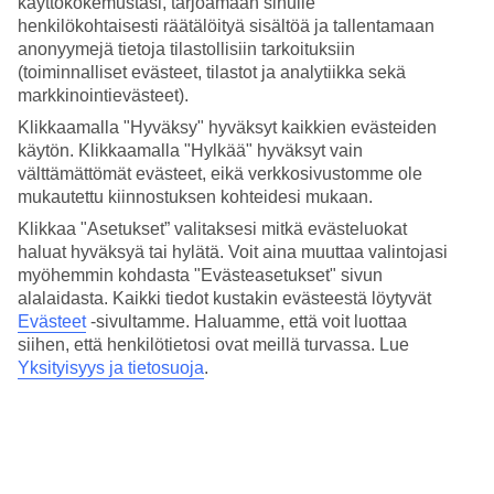
käyttökokemustasi, tarjoamaan sinulle
keränneet tänne tietoja Golfo Arancin säästä kuukausi kuukaudelta.
henkilökohtaisesti räätälöityä sisältöä ja tallentamaan
Varaa matka
Golfo Aranciin
ja koe viehättävä italialainen
anonyymejä tietoja tilastollisiin tarkoituksiin
rannikkokylä, jossa on vehreitä luonnonsuojelualueita, uimiseen
(toiminnalliset evästeet, tilastot ja analytiikka sekä
hyvin sopivia rantoja ja rauhallinen tunnelma ja nauti lomastasi!
markkinointievästeet).
Keskilämpötilat – Golfo Aranci
Klikkaamalla "Hyväksy" hyväksyt kaikkien evästeiden
käytön. Klikkaamalla "Hylkää" hyväksyt vain
Suositut hotellit kohteessa Golfo Aranci
välttämättömät evästeet, eikä verkkosivustomme ole
mukautettu kiinnostuksen kohteidesi mukaan.
Muita kohteita
Klikkaa "Asetukset” valitaksesi mitkä evästeluokat
haluat hyväksyä tai hylätä. Voit aina muuttaa valintojasi
Porto Cervo - Sää ja lämpötila
myöhemmin kohdasta "Evästeasetukset" sivun
Santa Teresa Gallura – Sää ja lämpötila
alalaidasta. Kaikki tiedot kustakin evästeestä löytyvät
Isola Rossa - Sää ja lämpötila
Evästeet
-sivultamme.
Haluamme, että voit luottaa
Catania - Sää ja lämpötila
siihen, että henkilötietosi ovat meillä turvassa. Lue
Taormina - Sää ja lämpötila
Yksityisyys ja tietosuoja
.
Muita matkoja
Hotellit Bologna
Matkat Italia
Halvat matkat Italia