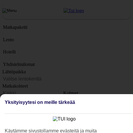
Matkapaketti
Lento
Hotelli
Yhdistelmälomat
Lähtöpaikka
Matkakohteet
Kohteet
Lähtöpäivä
Yksityisyytesi on meille tärkeää
Matkan kesto
1 viikko
Matkustajien lukumäärä
Käytämme sivustollamme evästeitä ja muita