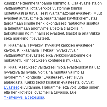
kumppaneidemme tarjoamia toimintoja. Osa evästeistä on
Hae
välttämättömiä, jotta verkkosivustomme toimisi
luotettavasti ja turvallisesti (välttämättömät evästeet). Muut
evästeet auttavat meitä parantamaan käyttökokemustasi,
tarjoamaan sinulle henkilökohtaisesti räätälöityä sisältöä
ja tallentamaan anonyymejä tietoja tilastollisiin
Olet nyt kohdassa
tarkoituksiin (toiminnalliset evästeet, tilastot ja analytiikka
Etusivu
sekä markkinointievästeet).
Matkat
Klikkaamalla "Hyväksy" hyväksyt kaikkien evästeiden
Ranska
Ranskan Riviera
käytön. Klikkaamalla "Hylkää" hyväksyt vain
Juan-les-Pins
välttämättömät evästeet, eikä verkkosivustomme ole
Äkkilähdöt
mukautettu kiinnostuksen kohteidesi mukaan.
Klikkaa "Asetukset” valitaksesi mitkä evästeluokat haluat
SUURI LOMAOUTLET
hyväksyä tai hylätä. Voit aina muuttaa valintojasi
Tee löytöjä »
myöhemmin kohdasta "Evästeasetukset" sivun
alalaidasta. Kaikki tiedot kustakin evästeestä löytyvät
Äkkilähdöt Juan-les-Pins
Evästeet
-sivultamme.
Haluamme, että voit luottaa siihen,
että henkilötietosi ovat meillä turvassa. Lue
Yksityisyys ja tietosuoja
.
Haluatko reissuun helposti ja nopeasti? Katso
äkkilähdöt Juan-les-
Pinsiin
eli lomat lähiviikoille tältä sivulta. Kun löydät sopivan