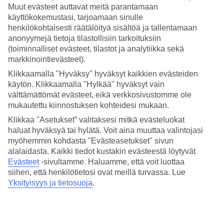
Muut evästeet auttavat meitä parantamaan
käyttökokemustasi, tarjoamaan sinulle
henkilökohtaisesti räätälöityä sisältöä ja tallentamaan
anonyymejä tietoja tilastollisiin tarkoituksiin
(toiminnalliset evästeet, tilastot ja analytiikka sekä
markkinointievästeet).
Klikkaamalla "Hyväksy" hyväksyt kaikkien evästeiden
käytön. Klikkaamalla "Hylkää" hyväksyt vain
välttämättömät evästeet, eikä verkkosivustomme ole
mukautettu kiinnostuksen kohteidesi mukaan.
Klikkaa "Asetukset” valitaksesi mitkä evästeluokat
haluat hyväksyä tai hylätä. Voit aina muuttaa valintojasi
myöhemmin kohdasta "Evästeasetukset" sivun
alalaidasta. Kaikki tiedot kustakin evästeestä löytyvät
Evästeet
-sivultamme.
Haluamme, että voit luottaa
siihen, että henkilötietosi ovat meillä turvassa. Lue
Katso sää ja lämpötila –
Cefalù
. Tarvitsetko illaksi lämmintä päälle?
Pidätkö lämpimästä merivedestä? Cefalùssa vallitsee välimerellinen
Yksityisyys ja tietosuoja
.
ilmasto kuumine kesineen ja leutoine talvineen. Lämpimintä on
heinä-elokuussa ja päivälämpötila on keskimäärin 33 astetta. Jos
haluat hieman viileämmän sään, toukokuu ja lokakuu ovat
täydellisiä kuukausia matkustaa tänne. Tutustu päivän ja yön