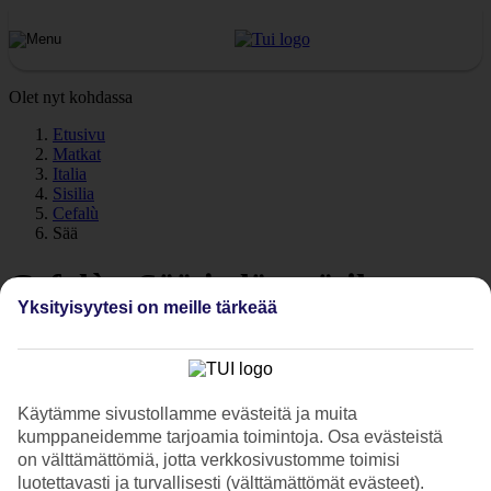
Olet nyt kohdassa
Etusivu
Matkat
Italia
Sisilia
Cefalù
Sää
Cefalù - Sää ja lämpötila
Yksityisyytesi on meille tärkeää
Käytämme sivustollamme evästeitä ja muita
kumppaneidemme tarjoamia toimintoja. Osa evästeistä
on välttämättömiä, jotta verkkosivustomme toimisi
luotettavasti ja turvallisesti (välttämättömät evästeet).