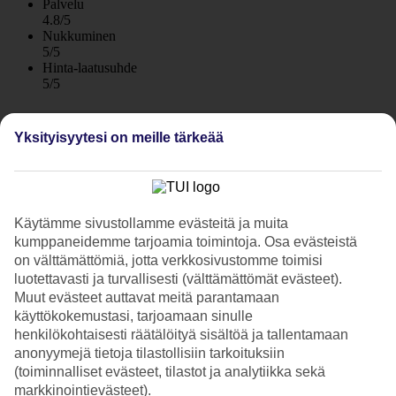
Palvelu
4.8/5
Nukkuminen
5/5
Hinta-laatusuhde
5/5
Hotelliesittely
Yksityisyytesi on meille tärkeää
3*
Paikallinen luokitus
WiFi
Vaatimaton hotelli, jossa kodikas tunnelma
Käytämme sivustollamme evästeitä ja muita
kumppaneidemme tarjoamia toimintoja. Osa evästeistä
Hotelli La Trinacria sijaitsee vehreällä alueella Giardini-Naxoksessa.
on välttämättömiä, jotta verkkosivustomme toimisi
Asut hyvällä paikalla rantakadun ja Recanatin välissä, lähimpänä
luotettavasti ja turvallisesti (välttämättömät evästeet).
naapurinasi arkeologinen alue.
Muut evästeet auttavat meitä parantamaan
käyttökokemustasi, tarjoamaan sinulle
Huoneet ja huoneistot ovat viihtyisiä ja kodikkaita. Paikan päällä
henkilökohtaisesti räätälöityä sisältöä ja tallentamaan
voit vuokrata pienen jääkaapin huoneeseesi.
anonyymejä tietoja tilastollisiin tarkoituksiin
Syö omalla parvekkeella tai terassilla
(toiminnalliset evästeet, tilastot ja analytiikka sekä
markkinointievästeet).