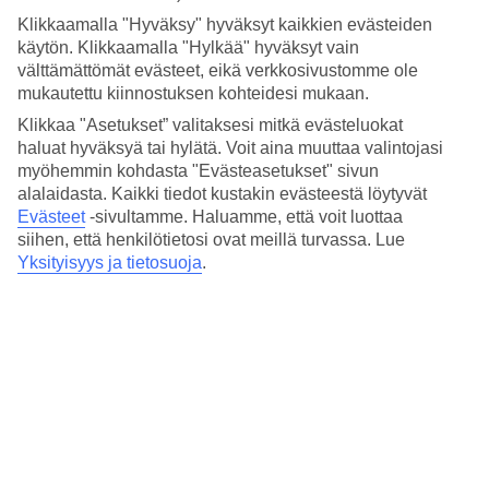
Ateriat tarjoillaan ravintolassa, tai halutessasi vaikka omalla
Klikkaamalla "Hyväksy" hyväksyt kaikkien evästeiden
parvekkeellasi/maaterassillasi.
käytön. Klikkaamalla "Hylkää" hyväksyt vain
Huoneita : 6
välttämättömät evästeet, eikä verkkosivustomme ole
mukautettu kiinnostuksen kohteidesi mukaan.
Lyhyesti hotellista
Klikkaa "Asetukset” valitaksesi mitkä evästeluokat
haluat hyväksyä tai hylätä. Voit aina muuttaa valintojasi
Rannalle
myöhemmin kohdasta "Evästeasetukset" sivun
200 m
Ulkouima-allas/Lastenallas
alalaidasta. Kaikki tiedot kustakin evästeestä löytyvät
Ei/Ei
Evästeet
-sivultamme.
Haluamme, että voit luottaa
Keskustaan/Ostoksille
siihen, että henkilötietosi ovat meillä turvassa. Lue
300 m/250 m
Yksityisyys ja tietosuoja
.
Ravintola/Baari
Kyllä/Ei
Matka lentokentältä
n. 45 min.
Keskilämpötila Giardini-Naxos
Edellinen
Tammi