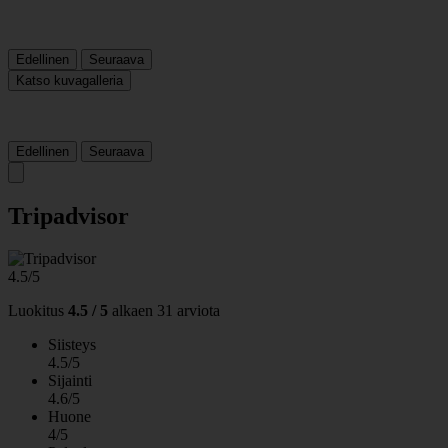
Edellinen
Seuraava
Katso kuvagalleria
Edellinen
Seuraava
Tripadvisor
4.5/5
Luokitus
4.5 / 5
alkaen
31 arviota
Siisteys
4.5/5
Sijainti
4.6/5
Huone
4/5