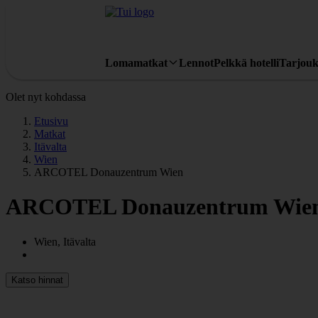
Lomamatkat
Lennot
Pelkkä hotelli
Tarjouk
Olet nyt kohdassa
Etusivu
Matkat
Itävalta
Wien
ARCOTEL Donauzentrum Wien
ARCOTEL Donauzentrum Wie
Wien, Itävalta
Katso hinnat