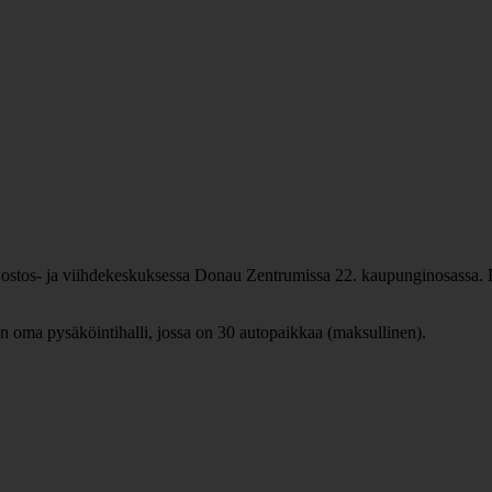
stos- ja viihdekeskuksessa Donau Zentrumissa 22. kaupunginosassa. Hot
 on oma pysäköintihalli, jossa on 30 autopaikkaa (maksullinen).