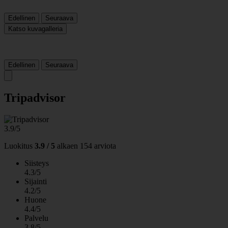
Edellinen
Seuraava
Katso kuvagalleria
Edellinen
Seuraava
Tripadvisor
3.9/5
Luokitus
3.9 / 5
alkaen
154 arviota
Siisteys
4.3/5
Sijainti
4.2/5
Huone
4.4/5
Palvelu
3.8/5