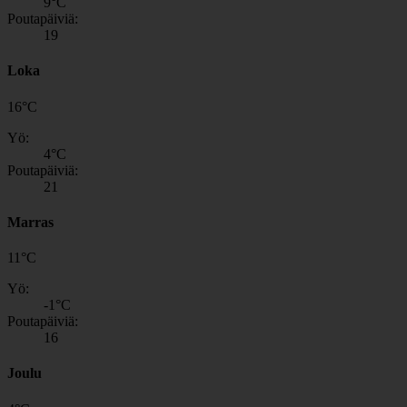
9
°C
Poutapäiviä:
19
Loka
16
°
C
Yö:
4
°C
Poutapäiviä:
21
Marras
11
°
C
Yö:
-1
°C
Poutapäiviä:
16
Joulu