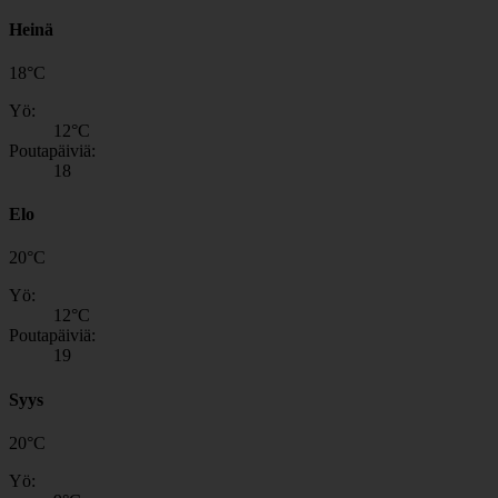
Heinä
18
°
C
Yö:
12
°C
Poutapäiviä:
18
Elo
20
°
C
Yö:
12
°C
Poutapäiviä:
19
Syys
20
°
C
Yö: