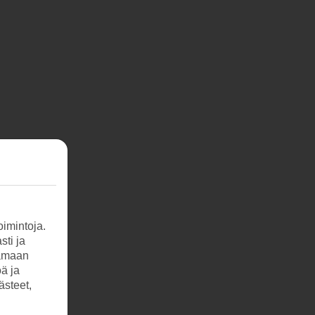
imintoja.
sti ja
tamaan
öä ja
ästeet,