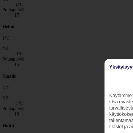
-6
°C
Poutapäiviä:
17
Helmi
1
°
C
Yö:
-5
°C
Poutapäiviä:
15
Yksityisyy
Maalis
3
°
C
Käytämme s
Yö:
Osa evästei
-1
°C
turvallises
Poutapäiviä:
18
käyttökokem
tallentamaan
Huhti
tilastot ja 