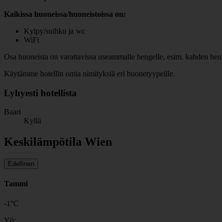
Kaikissa huoneissa/huoneistoissa on:
Kylpy/suihku ja wc
WiFi
Osa huoneista on varattavissa useammalle hengelle, esim. kahden henge
Käytämme hotellin omia nimityksiä eri huonetyypeille.
Lyhyesti hotellista
Baari
Kyllä
Keskilämpötila Wien
Edellinen
Tammi
-1
°
C
Yö: