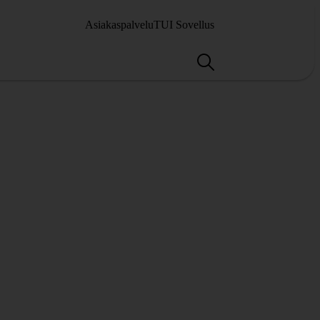
Asiakaspalvelu
TUI Sovellus