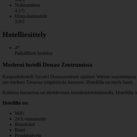
Nukkuminen
4.1/5
Hinta-laatusuhde
3.9/5
Hotelliesittely
4*
Paikallinen luokitus
Moderni hotelli Donau Zentrumissa
Kaupunkihotelli Arcotel Donauzentrum sijaitsee Wienin suurimmassa o
tuo mieleen Tonavaa ympäröivän luonnon. Hotellilla on myös baari.
Kaikissa huoneissa on älytelevisiot suoratoistotoiminnolla. Hotellilla
Hotellilla on:
WiFi
24 h vastaanotto
Ilmastointi
Baari
Pesulapalvelu