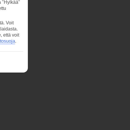
a "Hylkää"
ttu
ä. Voit
laidasta.
että voit
etosuoja
.