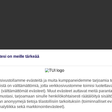
tesi on meille tärkeää
ivustollamme evästeitä ja muita kumppaneidemme tarjoamia to
stä on välttämättömiä, jotta verkkosivustomme toimisi luotettava
ti (välttämättömät evästeet). Muut evästeet auttavat meitä paran
ustasi, tarjoamaan sinulle henkilökohtaisesti räätälöityä sisält
 anonyymejä tietoja tilastollisiin tarkoituksiin (toiminnalliset ev
analytiikka sekä markkinointievästeet).