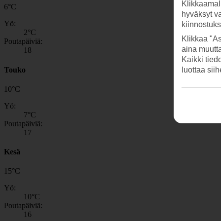
Klikkaamal
6
°
C
hyväksyt v
Yö:
kiinnostuk
2
°C
Klikkaa "As
Poutapäiviä:
aina muutt
18
Kaikki tied
Touko
luottaa sii
10
°
C
Yö:
7
°C
Poutapäiviä:
17
Kesä
15
°
C
Yö:
10
°C
Poutapäiviä:
16