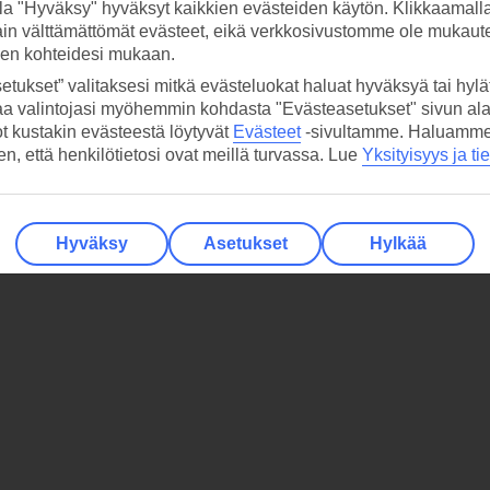
la "Hyväksy" hyväksyt kaikkien evästeiden käytön. Klikkaamall
ain välttämättömät evästeet, eikä verkkosivustomme ole mukaute
sen kohteidesi mukaan.
etukset” valitaksesi mitkä evästeluokat haluat hyväksyä tai hylät
aa valintojasi myöhemmin kohdasta "Evästeasetukset" sivun ala
ot kustakin evästeestä löytyvät
Evästeet
-sivultamme.
Haluamme, 
hen, että henkilötietosi ovat meillä turvassa. Lue
Yksityisyys ja ti
Hyväksy
Asetukset
Hylkää