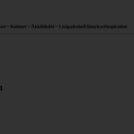
set
Kohteet
Äkkilähdöt
Lisäpalvelut
Elämykset
Inspiration
n