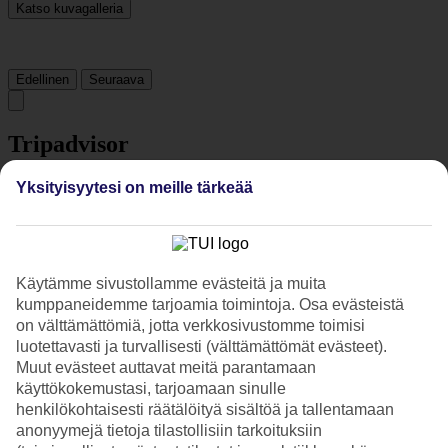
Katso kuvagalleria
Edellinen
Seuraava
Tripadvisor
Yksityisyytesi on meille tärkeää
4.8/5
Luokitus
4.8 / 5
alkaen
2055 arviota
Siisteys
Käytämme sivustollamme evästeitä ja muita
4.9/5
kumppaneidemme tarjoamia toimintoja. Osa evästeistä
Sijainti
on välttämättömiä, jotta verkkosivustomme toimisi
4.8/5
Huone
luotettavasti ja turvallisesti (välttämättömät evästeet).
4.6/5
Muut evästeet auttavat meitä parantamaan
Palvelu
käyttökokemustasi, tarjoamaan sinulle
4.8/5
henkilökohtaisesti räätälöityä sisältöä ja tallentamaan
Nukkuminen
anonyymejä tietoja tilastollisiin tarkoituksiin
4.7/5