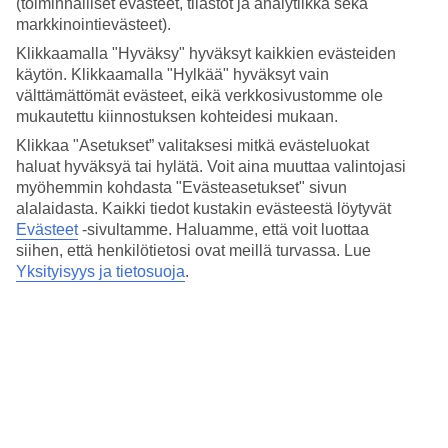
(toiminnalliset evästeet, tilastot ja analytiikka sekä
Hinta-laatusuhde
4.5/5
markkinointievästeet).
Klikkaamalla "Hyväksy" hyväksyt kaikkien evästeiden
Hotelliesittely
käytön. Klikkaamalla "Hylkää" hyväksyt vain
välttämättömät evästeet, eikä verkkosivustomme ole
4*
mukautettu kiinnostuksen kohteidesi mukaan.
Paikallinen luokitus
Klikkaa "Asetukset” valitaksesi mitkä evästeluokat
Boutique-hotelli ripauksella luksusta
haluat hyväksyä tai hylätä. Voit aina muuttaa valintojasi
myöhemmin kohdasta "Evästeasetukset" sivun
Boutiquehotel Das Tyrol sijaitsee vanhan kaupungin ja
alalaidasta. Kaikki tiedot kustakin evästeestä löytyvät
MuseumsQuartierin välissä, Wienin pisimmän ostoskadun
Evästeet
-sivultamme.
Haluamme, että voit luottaa
Mariahilfer Strassen varrella. Tässä 1800-luvun rakennuksessa
siihen, että henkilötietosi ovat meillä turvassa. Lue
sijaitsevassa hotellissa yhdistyvät boutique-hotellin ilmapiiri ja ripaus
Yksityisyys ja tietosuoja
.
luksusta kullanvärisine ja samettisine sisustuksineen.
Useat kaupungin suosituimmista nähtävyyksistä kuten
valtionooppera, Hofburgin palatsi ja Stefansdom sijaitsevat vain
muutaman minuutin kävelymatkan päässä hotellilta.
Hotellilla on:
24 h vastaanotto
Aamiaishuone ja baari