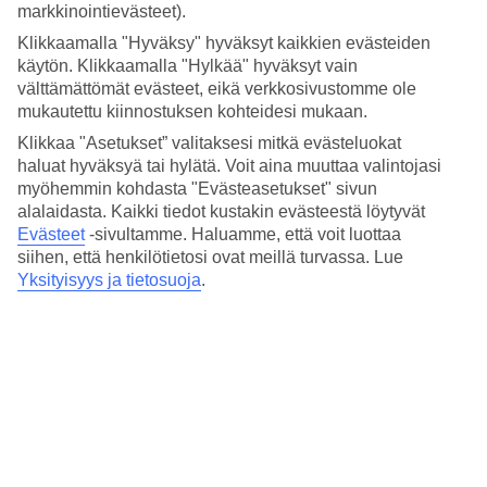
Hinta-laatusuhde
markkinointievästeet).
4.4/5
Klikkaamalla "Hyväksy" hyväksyt kaikkien evästeiden
Hotelliesittely
käytön. Klikkaamalla "Hylkää" hyväksyt vain
välttämättömät evästeet, eikä verkkosivustomme ole
mukautettu kiinnostuksen kohteidesi mukaan.
4*
Paikallinen luokitus
Klikkaa "Asetukset” valitaksesi mitkä evästeluokat
haluat hyväksyä tai hylätä. Voit aina muuttaa valintojasi
Keskeinen sijainti Tonavan läheisyydessä
myöhemmin kohdasta "Evästeasetukset" sivun
alalaidasta. Kaikki tiedot kustakin evästeestä löytyvät
K+K Palais sijaitsee keskeisellä paikalla Wienissä,
Evästeet
-sivultamme.
Haluamme, että voit luottaa
kävelyetäisyydellä monista nähtävyyksistä kuten Hofburgin
siihen, että henkilötietosi ovat meillä turvassa. Lue
palatsista, Espanjalaisesta ratsastuskoulusta ja Wienin
valtionoopperasta. Asut modernisti ja tyylikkäästi sisustetussa
Yksityisyys ja tietosuoja
.
huoneessa ja hotellilla on aamiaishuone, baari ja kuntoilutilat.
Lähin bussipysäkki on Saltztorbrücke.
Hotellilla on:
Ilmastointi
24 h vastaanotto
Aamiaishuone ja baari
Kuntosali