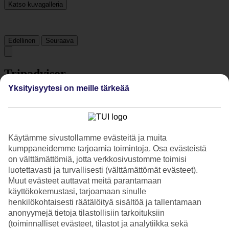
Katso kuvagalleria
Edellinen
Seuraava
Tripadvisor
Yksityisyytesi on meille tärkeää
4.8/5
Luokitus
4.8 / 5
alkaen
53 arviota
Käytämme sivustollamme evästeitä ja muita
Siisteys
kumppaneidemme tarjoamia toimintoja. Osa evästeistä
4.7/5
Sijainti
on välttämättömiä, jotta verkkosivustomme toimisi
4.9/5
luotettavasti ja turvallisesti (välttämättömät evästeet).
Huone
Muut evästeet auttavat meitä parantamaan
4.7/5
käyttökokemustasi, tarjoamaan sinulle
Palvelu
henkilökohtaisesti räätälöityä sisältöä ja tallentamaan
4.6/5
anonyymejä tietoja tilastollisiin tarkoituksiin
Nukkuminen
4.8/5
(toiminnalliset evästeet, tilastot ja analytiikka sekä