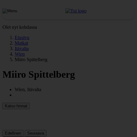
Olet nyt kohdassa
Etusivu
Matkat
Itävalta
Wien
Miiro Spittelberg
Miiro Spittelberg
Wien, Itävalta
Katso hinnat
Edellinen
Seuraava