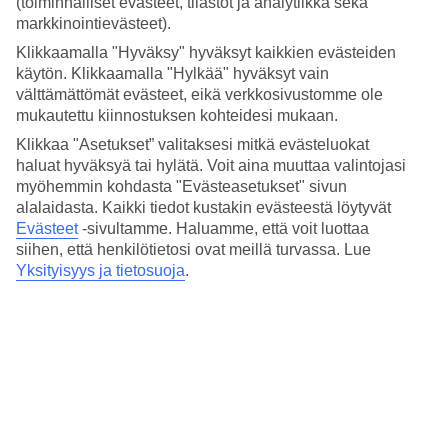
(toiminnalliset evästeet, tilastot ja analytiikka sekä
Hinta-laatusuhde
4.4/5
markkinointievästeet).
Klikkaamalla "Hyväksy" hyväksyt kaikkien evästeiden
Hotelliesittely
käytön. Klikkaamalla "Hylkää" hyväksyt vain
välttämättömät evästeet, eikä verkkosivustomme ole
4*
mukautettu kiinnostuksen kohteidesi mukaan.
Paikallinen luokitus
Klikkaa "Asetukset” valitaksesi mitkä evästeluokat
Sijainti Spittelbergin alueella, baari ja ravintola
haluat hyväksyä tai hylätä. Voit aina muuttaa valintojasi
myöhemmin kohdasta "Evästeasetukset" sivun
K+K Maria Theresia sijaitsee viehättävässä Spittelbergin
alalaidasta. Kaikki tiedot kustakin evästeestä löytyvät
kaupunginosassa vain kivenheiton päässä MuseumsQuartierista.
Evästeet
-sivultamme.
Haluamme, että voit luottaa
Sekä Wienin keskusta että Volksgarten Park ovat lyhyen
siihen, että henkilötietosi ovat meillä turvassa. Lue
kävelymatkan päässä. Hotellilla on ravintola, baari ja wellness-alue.
Yksityisyys ja tietosuoja
.
Aloita päiväsi hotellin aamiaisbuffetissa, josta löydät monia
itävaltalaisia herkkuja. Kun olet saanut vatsasi täyteen, voit tutustua
Museum of Art Historyyn ja Museum of Natural Historyyn, jotka
sijaitsevat aivan hotellin lähellä.
Hotellilla on:
24 h vastaanotto
Wellness-aluea