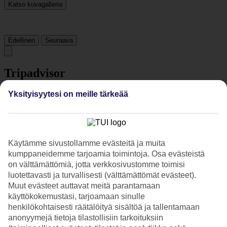
Katso kuvagalleria
Edellinen
Seuraava
Tripadvisor
Yksityisyytesi on meille tärkeää
4.5/5
Luokitus
4.5 / 5
alkaen
3152 arviota
Siisteys
Käytämme sivustollamme evästeitä ja muita
4.7/5
kumppaneidemme tarjoamia toimintoja. Osa evästeistä
Sijainti
on välttämättömiä, jotta verkkosivustomme toimisi
4.7/5
Huone
luotettavasti ja turvallisesti (välttämättömät evästeet).
4.4/5
Muut evästeet auttavat meitä parantamaan
Palvelu
käyttökokemustasi, tarjoamaan sinulle
4.5/5
henkilökohtaisesti räätälöityä sisältöä ja tallentamaan
Nukkuminen
anonyymejä tietoja tilastollisiin tarkoituksiin
4.5/5