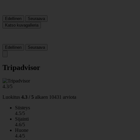
Edellinen
Seuraava
Katso kuvagalleria
Edellinen
Seuraava
Tripadvisor
4.3/5
Luokitus
4.3 / 5
alkaen
10431 arviota
Siisteys
4.5/5
Sijainti
4.6/5
Huone
4.4/5