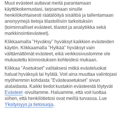
Muut evästeet auttavat meitä parantamaan
Karibianmeri ympäröi hotellia, jonka palvelut ovat yhteisiä lähellä
käyttökokemustasi, tarjoamaan sinulle
sijaitsevan sisarhotelli Secret Wild Orchid Montego Bayn kanssa.
henkilökohtaisesti räätälöityä sisältöä ja tallentamaan
Asut juniorsviitissä, jossa on joko parveke tai terassi.
anonyymejä tietoja tilastollisiin tarkoituksiin
(toiminnalliset evästeet, tilastot ja analytiikka sekä
Infinityallas ja ranta
markkinointievästeet).
Suurella allasalueella on infinityallas, jota reunustavat aurinkotuolit
Klikkaamalla "Hyväksy" hyväksyt kaikkien evästeiden
ja -varjot. Allasbaarista voit noutaa virkistäviä juomia janon
käytön. Klikkaamalla "Hylkää" hyväksyt vain
yllättäessä. Altaalla on myös ylellinen ja kätevä hovimestaripalvelu –
välttämättömät evästeet, eikä verkkosivustomme ole
voit tilata juomat myös suoraan aurinkopedillesi tarjoiltuna. Rannalla
mukautettu kiinnostuksen kohteidesi mukaan.
on aurinkotuolit olkivarjoineen. Täällä voit rentoutua ja nauttia
lomaunelmastasi palmujen havinassa!
Klikkaa "Asetukset” valitaksesi mitkä evästeluokat
haluat hyväksyä tai hylätä. Voit aina muuttaa valintojasi
Maukkaita makuelämyksiä
myöhemmin kohdasta "Evästeasetukset" sivun
alalaidasta. Kaikki tiedot kustakin evästeestä löytyvät
Nauti kellon ympäri aterioista, joiden valmistukseen on haettu
Evästeet
-sivultamme.
Haluamme, että voit luottaa
inspiraatiota kaikkialta maailmasta. Valitse italialaista, aasialaista,
siihen, että henkilötietosi ovat meillä turvassa. Lue
meksikolaista tai aitoa jamaikalaista – à la carte tai buffetista.
Yksityisyys ja tietosuoja
.
Tasokas spa ja aktiviteetteja
Voit viettää lomapäivääsi aktiviteettien parissa, joita muuten on
tarjolla runsaasti. Hotellin spassa voit suoda itsellesi hoitoja ja