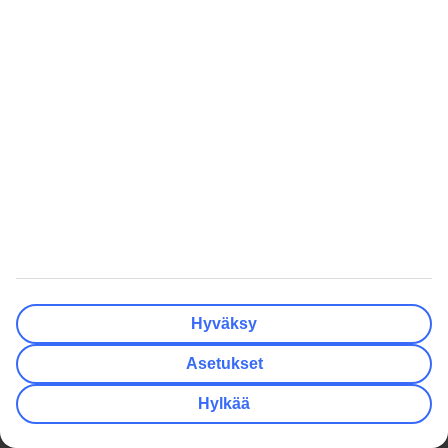
Yhteistyökumppanit
Matkalahjakortti
Säännösten noudattaminen ja
eettisyys
Oikopolut
Edulliset matkat
Talven lomamatkat
Kaikki äkkilähdöt
Kesän lomamatkat
Äkkilähdöt Helsinki
Varaa kaupunkiloma
Äkkilähdöt Oulu
Lomat Suomessa
Äkkilähdöt Kreikka
Perheloma
Äkkilähdöt Espanja
Rantalomat
Äkkilähdöt Turkki
Haetuimmat
Inspiraatiota
Kaikki lomamatkat
Pakkauslista rantalomalle
Hyväksy
Kaikki matkatarjoukset
Matkarattaat lentokoneeseen
Asetukset
Pakettimatkat
Kreetan nähtävyydet
Hylkää
Pelkät lennot
Minne matkustaa