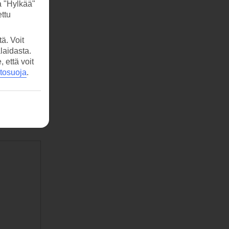
a "Hylkää"
ttu
ä. Voit
laidasta.
että voit
etosuoja
.