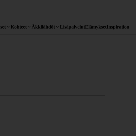
set
Kohteet
Äkkilähdöt
Lisäpalvelut
Elämykset
Inspiration