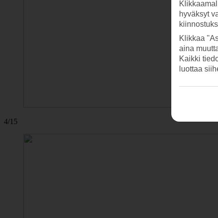
Klikkaamal
hyväksyt v
kiinnostuk
Klikkaa "As
aina muutt
Kaikki tied
luottaa sii
4/15