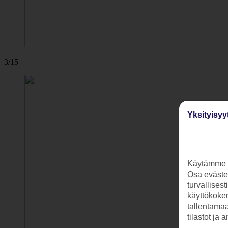
3/15
Yksityisyy
Käytämme s
Osa evästei
turvallises
käyttökokem
tallentamaan
tilastot ja 