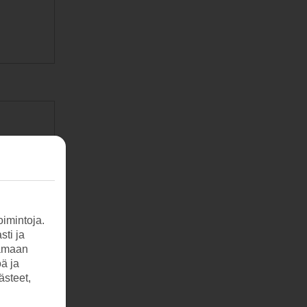
imintoja.
sti ja
tamaan
öä ja
ästeet,