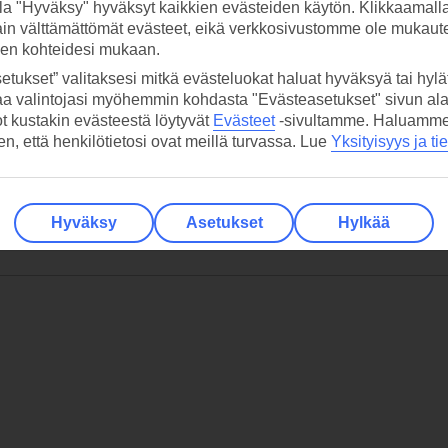
la "Hyväksy" hyväksyt kaikkien evästeiden käytön. Klikkaamall
ain välttämättömät evästeet, eikä verkkosivustomme ole mukaute
sen kohteidesi mukaan.
etukset” valitaksesi mitkä evästeluokat haluat hyväksyä tai hylät
aa valintojasi myöhemmin kohdasta "Evästeasetukset" sivun ala
ot kustakin evästeestä löytyvät
Evästeet
-sivultamme.
Haluamme, 
hen, että henkilötietosi ovat meillä turvassa. Lue
Yksityisyys ja ti
Hyväksy
Asetukset
Hylkää