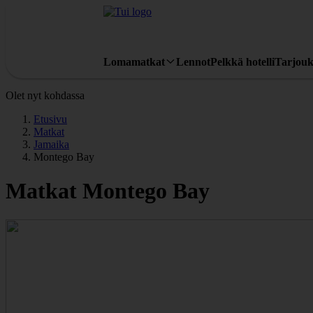
Lomamatkat
Lennot
Pelkkä hotelli
Tarjouk
Olet nyt kohdassa
Etusivu
Matkat
Jamaika
Montego Bay
Matkat Montego Bay