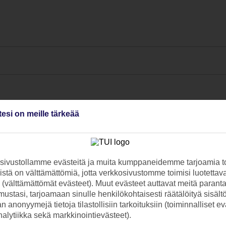
tesi on meille tärkeää
ivustollamme evästeitä ja muita kumppaneidemme tarjoamia to
stä on välttämättömiä, jotta verkkosivustomme toimisi luotettava
ti (välttämättömät evästeet). Muut evästeet auttavat meitä paran
ustasi, tarjoamaan sinulle henkilökohtaisesti räätälöityä sisält
 anonyymejä tietoja tilastollisiin tarkoituksiin (toiminnalliset ev
analytiikka sekä markkinointievästeet).