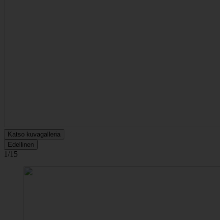
Katso kuvagalleria
Edellinen
1/15