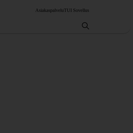
Asiakaspalvelu
TUI Sovellus