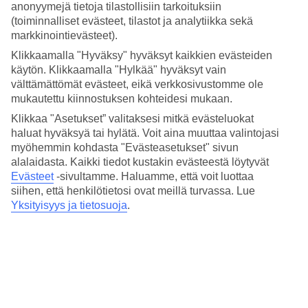
4.6/5
anonyymejä tietoja tilastollisiin tarkoituksiin
Hinta-laatusuhde
(toiminnalliset evästeet, tilastot ja analytiikka sekä
4.3/5
markkinointievästeet).
Hotelliesittely
Klikkaamalla "Hyväksy" hyväksyt kaikkien evästeiden
käytön. Klikkaamalla "Hylkää" hyväksyt vain
välttämättömät evästeet, eikä verkkosivustomme ole
4*
Paikallinen luokitus
mukautettu kiinnostuksen kohteidesi mukaan.
Klikkaa "Asetukset” valitaksesi mitkä evästeluokat
Kävelyetäisyydellä rannalta ja ravintoloilta
haluat hyväksyä tai hylätä. Voit aina muuttaa valintojasi
myöhemmin kohdasta "Evästeasetukset" sivun
Sobrado sijaitsee Santa Marian laidalla, mutta vain muutaman
alalaidasta. Kaikki tiedot kustakin evästeestä löytyvät
minuutin kävelymatkan päässä rannalta, ravintoloilta ja baareilta.
Evästeet
-sivultamme.
Haluamme, että voit luottaa
Hotellilla on ravintola, jolla ulkoterassi sekä baari.
siihen, että henkilötietosi ovat meillä turvassa. Lue
Hotellin pienessä puutarhassa on aurinkotuolit rentouttaviin hetkiin.
Yksityisyys ja tietosuoja
.
Sobrado-hotellilla on:
Ravintola ja baari
WiFi yleisissä tiloissa
24 h vastaanotto
Kaikissa huoneissa on: