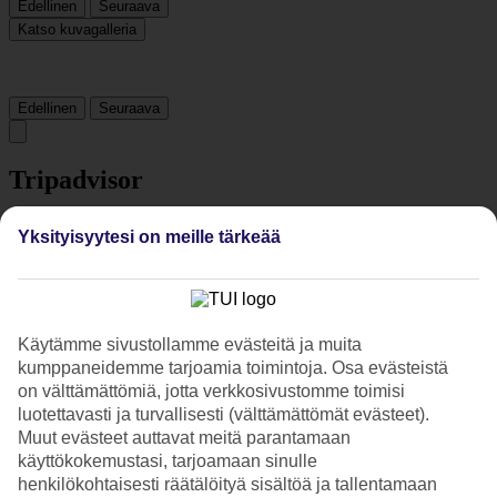
Edellinen
Seuraava
Katso kuvagalleria
Edellinen
Seuraava
Tripadvisor
Yksityisyytesi on meille tärkeää
4.1/5
Luokitus
4.1 / 5
alkaen
79 arviota
Siisteys
4.6/5
Käytämme sivustollamme evästeitä ja muita
Sijainti
kumppaneidemme tarjoamia toimintoja. Osa evästeistä
4/5
on välttämättömiä, jotta verkkosivustomme toimisi
Huone
luotettavasti ja turvallisesti (välttämättömät evästeet).
4.4/5
Muut evästeet auttavat meitä parantamaan
Palvelu
käyttökokemustasi, tarjoamaan sinulle
4.5/5
Nukkuminen
henkilökohtaisesti räätälöityä sisältöä ja tallentamaan