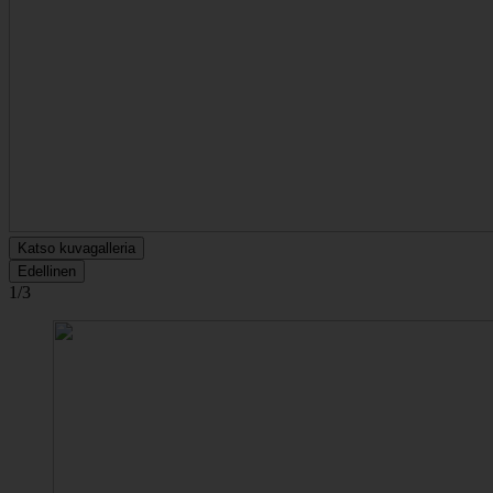
Katso kuvagalleria
Edellinen
1/3