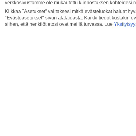
verkkosivustomme ole mukautettu kiinnostuksen kohteidesi 
Klikkaa "Asetukset” valitaksesi mitkä evästeluokat haluat hy
"Evästeasetukset" sivun alalaidasta. Kaikki tiedot kustakin ev
3/3
siihen, että henkilötietosi ovat meillä turvassa. Lue
Yksityisyy