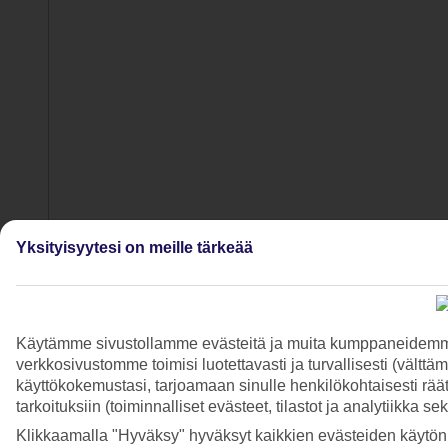
Yksityisyytesi on meille tärkeää
Käytämme sivustollamme evästeitä ja muita kumppaneidemme t
verkkosivustomme toimisi luotettavasti ja turvallisesti (vält
käyttökokemustasi, tarjoamaan sinulle henkilökohtaisesti räätä
tarkoituksiin (toiminnalliset evästeet, tilastot ja analytiikka s
Klikkaamalla "Hyväksy" hyväksyt kaikkien evästeiden käytön.