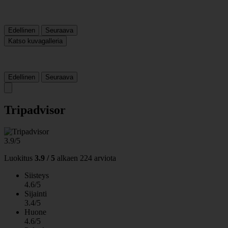
Edellinen
Seuraava
Katso kuvagalleria
Edellinen
Seuraava
Tripadvisor
3.9/5
Luokitus
3.9 / 5
alkaen
224 arviota
Siisteys
4.6/5
Sijainti
3.4/5
Huone
4.6/5