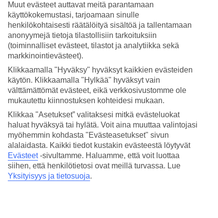
Muut evästeet auttavat meitä parantamaan
vesileikkeihin. Pienemmille lapsille on lastenallas, jossa on kolme
vesiliukumäkeä. Uima-altaan ympärillä kiertelee lazy river, jossa voit
käyttökokemustasi, tarjoamaan sinulle
liikkua rauhallisesti ja hitaasti. Jos haluat mieluummin tuntea
henkilökohtaisesti räätälöityä sisältöä ja tallentamaan
vatsassasi kihelmöintiä, on hotellilla viisi isompaa vesiliukumäkeä.
anonyymejä tietoja tilastollisiin tarkoituksiin
(toiminnalliset evästeet, tilastot ja analytiikka sekä
Rantalentopallo, koripallo ja tennis
markkinointievästeet).
Useina päivinä viikossa järjestetään aktiviteetteja sekä aikuisille että
Klikkaamalla "Hyväksy" hyväksyt kaikkien evästeiden
lapsille. Voit myös pelata koripalloa, rantalentopalloa tai pelata
käytön. Klikkaamalla "Hylkää" hyväksyt vain
ottelun tenniskentällä. Muutamana iltana viikossa voit kuunnella
välttämättömät evästeet, eikä verkkosivustomme ole
livemusiikkia ja nauttia viihteestä. Jos haluat vaihtaa aktiiviset hetket
mukautettu kiinnostuksen kohteidesi mukaan.
rauhallisempaan, olet tervetullut spa-osastolle.
Klikkaa "Asetukset” valitaksesi mitkä evästeluokat
Useita ravintolavaihtoehtoja
haluat hyväksyä tai hylätä. Voit aina muuttaa valintojasi
myöhemmin kohdasta "Evästeasetukset" sivun
Hotellissa on kaikkiaan yksi buffetravintola ja kaksi à la carte -
alalaidasta. Kaikki tiedot kustakin evästeestä löytyvät
ravintolaa. Lisäksi käytössäsi on useita baareja, mukaan lukien
Evästeet
-sivultamme.
Haluamme, että voit luottaa
snackbaari, jossa voit täydentää energiaasi juomilla ja
siihen, että henkilötietosi ovat meillä turvassa. Lue
yksinkertaisilla välipaloilla päivän aikana.
Yksityisyys ja tietosuoja
.
Huoneita : 255
Lyhyesti hotellista