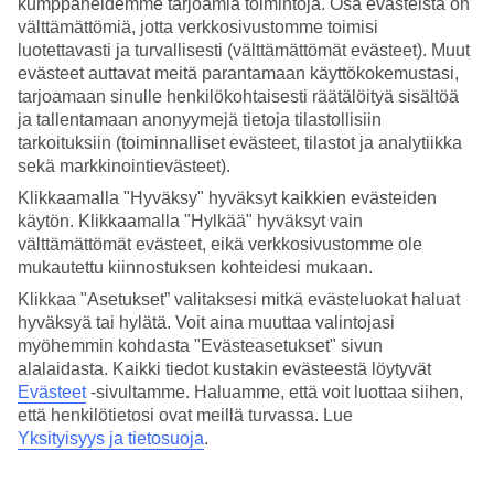
kumppaneidemme tarjoamia toimintoja. Osa evästeistä on
välttämättömiä, jotta verkkosivustomme toimisi
Hae
luotettavasti ja turvallisesti (välttämättömät evästeet). Muut
evästeet auttavat meitä parantamaan käyttökokemustasi,
tarjoamaan sinulle henkilökohtaisesti räätälöityä sisältöä
ja tallentamaan anonyymejä tietoja tilastollisiin
Olet nyt kohdassa
tarkoituksiin (toiminnalliset evästeet, tilastot ja analytiikka
sekä markkinointievästeet).
Etusivu
Matkat
Klikkaamalla "Hyväksy" hyväksyt kaikkien evästeiden
Kreikka
käytön. Klikkaamalla "Hylkää" hyväksyt vain
Halkidiki
välttämättömät evästeet, eikä verkkosivustomme ole
Nea Moudania
mukautettu kiinnostuksen kohteidesi mukaan.
Äkkilähdöt
Klikkaa "Asetukset” valitaksesi mitkä evästeluokat haluat
SUURI LOMAOUTLET
hyväksyä tai hylätä. Voit aina muuttaa valintojasi
Tee löytöjä »
myöhemmin kohdasta "Evästeasetukset" sivun
alalaidasta. Kaikki tiedot kustakin evästeestä löytyvät
Evästeet
-sivultamme.
Haluamme, että voit luottaa siihen,
Äkkilähdöt Nea Moudania
että henkilötietosi ovat meillä turvassa. Lue
Yksityisyys ja tietosuoja
.
Haluatko reissuun helposti ja nopeasti? Katso
äkkilähdöt
Nea
Moudaniaan
eli lomat lähiviikoille tältä sivulta. Kun löydät sopivan