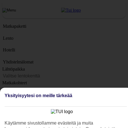
Matkapaketti
Lento
Hotelli
Yhdistelmälomat
Lähtöpaikka
Matkakohteet
Kohteet
Yksityisyytesi on meille tärkeää
Lähtöpäivä
Matkan kesto
1 viikko
Käytämme sivustollamme evästeitä ja muita
Matkustajien lukumäärä