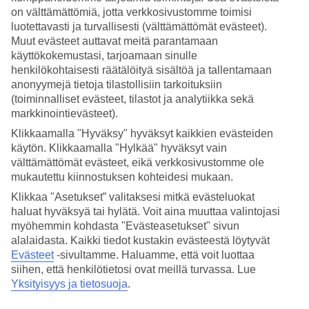
on välttämättömiä, jotta verkkosivustomme toimisi
Hae
luotettavasti ja turvallisesti (välttämättömät evästeet).
Muut evästeet auttavat meitä parantamaan
käyttökokemustasi, tarjoamaan sinulle
henkilökohtaisesti räätälöityä sisältöä ja tallentamaan
Olet nyt kohdassa
anonyymejä tietoja tilastollisiin tarkoituksiin
(toiminnalliset evästeet, tilastot ja analytiikka sekä
Etusivu
markkinointievästeet).
Matkat
Kreikka
Klikkaamalla "Hyväksy" hyväksyt kaikkien evästeiden
Korfu
käytön. Klikkaamalla "Hylkää" hyväksyt vain
Korfun kaupunki
välttämättömät evästeet, eikä verkkosivustomme ole
Äkkilähdöt
mukautettu kiinnostuksen kohteidesi mukaan.
Äkkilähdöt Korfun kaupunki
Klikkaa "Asetukset” valitaksesi mitkä evästeluokat
haluat hyväksyä tai hylätä. Voit aina muuttaa valintojasi
myöhemmin kohdasta "Evästeasetukset" sivun
Haluatko reissuun helposti ja nopeasti? Katso
äkkilähdöt Korfun
alalaidasta. Kaikki tiedot kustakin evästeestä löytyvät
kaupunki
eli lomat lähiviikoille tältä sivulta. Kun löydät sopivan
Evästeet
-sivultamme.
Haluamme, että voit luottaa
äkkilähdön, varaa matkasi heti. Äkkilähdöillä paikkoja on rajoitetusti
siihen, että henkilötietosi ovat meillä turvassa. Lue
ja edullisimmat matkat myydään nopeasti! Huomioithan, että
Yksityisyys ja tietosuoja
.
äkkilähtöjä kohteeseen Korfun kaupunki ei ole aina tarjolla.