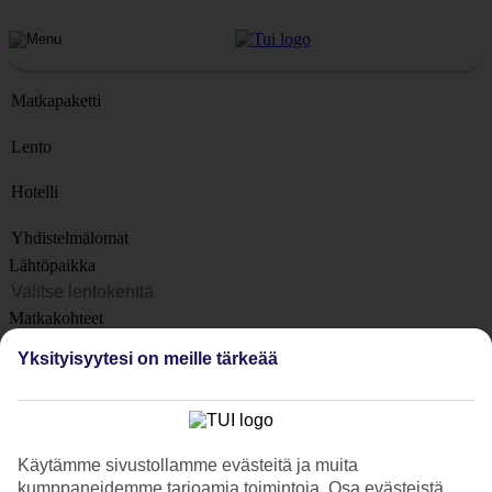
Matkapaketti
Lento
Hotelli
Yhdistelmälomat
Lähtöpaikka
Matkakohteet
Kohteet
Yksityisyytesi on meille tärkeää
Lähtöpäivä
Matkan kesto
1 viikko
Käytämme sivustollamme evästeitä ja muita
Matkustajien lukumäärä
kumppaneidemme tarjoamia toimintoja. Osa evästeistä