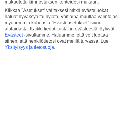
mukautettu kiinnostuksen kohteidesi mukaan.
makuja. Hotellissa on myös à la carte -ravintola, jossa tarjoillaan
sekä välimerellisen että aasialaisen keittiön inspiroimia ruokia.
Klikkaa "Asetukset” valitaksesi mitkä evästeluokat
haluat hyväksyä tai hylätä. Voit aina muuttaa valintojasi
Rentoutuminen ja jooga
myöhemmin kohdasta "Evästeasetukset" sivun
alalaidasta. Kaikki tiedot kustakin evästeestä löytyvät
Jos kaipaat vaihtelua uima-altaalla ja rannalla rentoutumiseen, voit
Evästeet
-sivultamme.
Haluamme, että voit luottaa
käyttää tilaisuuden hyväksesi ja käydä joogatunnilla tai hemmotella
siihen, että henkilötietosi ovat meillä turvassa. Lue
itseäsi rentouttavalla hieronnalla tai kylpylähoidolla hotellin
Yksityisyys ja tietosuoja
.
wellness-alueella.
Hotelli toivottaa tervetulleiksi kaikki 12 vuotta täyttäneet.
Huoneita : 127
Lyhyesti hotellista
Rannalle
100 m
Ulkouima-allas
Kyllä
Keskustaan/Ostoksille
1.5 km/1 km
Ravintola/Baari
Kyllä/Kyllä