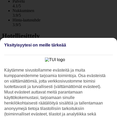
Palvelu
4.1/5
Nukkuminen
3.9/5
Hinta-laatusuhde
3.9/5
Hotelliesittely
Yksityisyytesi on meille tärkeää
4*
Paikallinen luokitus
WiFi
Tenniskenttä, uima-allas ja sijainti lähellä rantaa
Käytämme sivustollamme evästeitä ja muita
kumppaneidemme tarjoamia toimintoja. Osa evästeistä
Continental Palace sijaitsee rannalla kävelyetäisyydellä Kosin
kaupungista. Hotellissa on suuri uima-allasalue, tenniskenttä ja
on välttämättömiä, jotta verkkosivustomme toimisi
lasten leikkipaikka. Puolihoito sisältyy hintaan!
luotettavasti ja turvallisesti (välttämättömät evästeet).
Muut evästeet auttavat meitä parantamaan
Continental Palacesta on mukava kävelymatka Kosin kaupunkiin,
käyttökokemustasi, tarjoamaan sinulle
jossa voit kävellä viihtyisten baarien ja ravintoloiden sekä pienten
henkilökohtaisesti räätälöityä sisältöä ja tallentamaan
kauppojen keskellä. Kosilla on myös suosittua vuokrata polkupyörä
anonyymejä tietoja tilastollisiin tarkoituksiin
ja tutustua saareen pyöräteiltä.
(toiminnalliset evästeet, tilastot ja analytiikka sekä