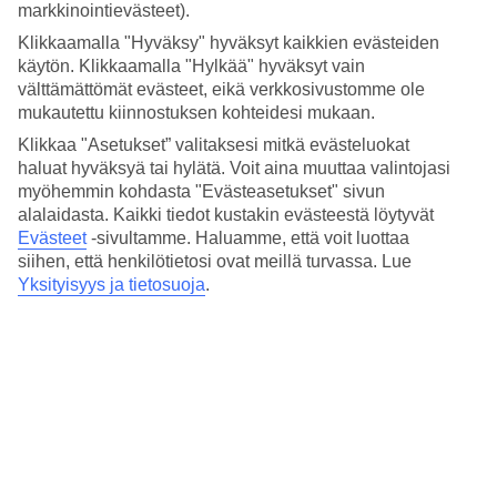
Rentoudu uima-altaalla
markkinointievästeet).
Klikkaamalla "Hyväksy" hyväksyt kaikkien evästeiden
Puutarhassa on allasalue. Hotellissa on välipalabaari, jossa on
käytön. Klikkaamalla "Hylkää" hyväksyt vain
ulkoistuimet. Toisessa päässä on pieni matala lapsille sopiva uima-
välttämättömät evästeet, eikä verkkosivustomme ole
allas. Sinulla on lyhyt kävelymatka pienelle lahdelle ja rannalle,
jossa on vuokrattavia aurinkotuoleja.
mukautettu kiinnostuksen kohteidesi mukaan.
Klikkaa "Asetukset” valitaksesi mitkä evästeluokat
Aktiviteetteja kaiken ikäisille
haluat hyväksyä tai hylätä. Voit aina muuttaa valintojasi
myöhemmin kohdasta "Evästeasetukset" sivun
Continental Palacessa on aktiviteetteja kaikenikäisille. Täällä voit
alalaidasta. Kaikki tiedot kustakin evästeestä löytyvät
pelata pöytätennistä, biljardia ja videopelejä. Puutarhassa on
leikkipaikka.
Evästeet
-sivultamme.
Haluamme, että voit luottaa
siihen, että henkilötietosi ovat meillä turvassa. Lue
Huoneita : 210
Yksityisyys ja tietosuoja
.
Lyhyesti hotellista
Rannalle
70 m - 100 m
Ulkouima-allas/Lastenallas
Kyllä/Kyllä
Keskustaan/Ostoksille
1.5 km/200 m
Ravintola/Baari