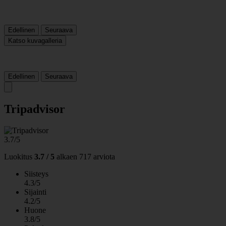
Edellinen
Seuraava
Katso kuvagalleria
Edellinen
Seuraava
Tripadvisor
3.7/5
Luokitus
3.7 / 5
alkaen
717 arviota
Siisteys
4.3/5
Sijainti
4.2/5
Huone
3.8/5