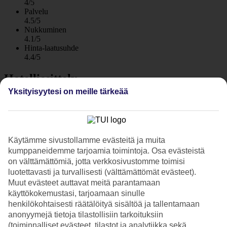
4/5
Palvelu
4.5/5
Nukkuminen
4.1/5
Hinta-laatusuhde
4.4/5
Hotelliesittely
Yksityisyytesi on meille tärkeää
WiFi
Viihtyisää asumista rannalla Agia Marinassa
Huoneistohotelli Coral Beachissä ei tarvitse valita rannan ja uima-
Käytämme sivustollamme evästeitä ja muita
altaan välillä – täällä on molemmat! Agia Marinan kapea
kumppaneidemme tarjoamia toimintoja. Osa evästeistä
rantakaistale on aivan uima-altaan alapuolella. Täältä voit ihailla
on välttämättömiä, jotta verkkosivustomme toimisi
Välimerta ja suojaisaa Agii Theodorin saarta. Hieman kauempana
luotettavasti ja turvallisesti (välttämättömät evästeet).
lännessä voit hahmottaa Hironissin niemimaan.
Muut evästeet auttavat meitä parantamaan
Coral Beachin asiakkaiden tilatessa jotakin snackbaarista, ovat
käyttökokemustasi, tarjoamaan sinulle
aurinkotuolit ja -varjot rannalla maksuttomia.
henkilökohtaisesti räätälöityä sisältöä ja tallentamaan
anonyymejä tietoja tilastollisiin tarkoituksiin
Varaa merinäköala
(toiminnalliset evästeet, tilastot ja analytiikka sekä