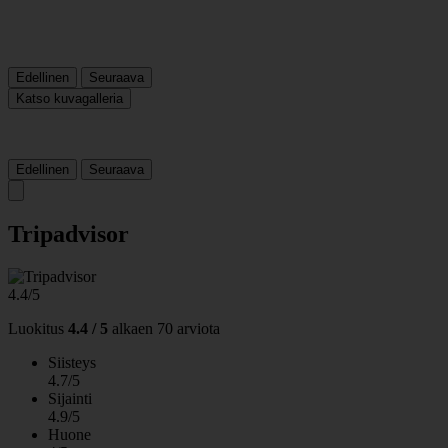
Edellinen
Seuraava
Katso kuvagalleria
Edellinen
Seuraava
Tripadvisor
4.4/5
Luokitus
4.4 / 5
alkaen
70 arviota
Siisteys
4.7/5
Sijainti
4.9/5
Huone