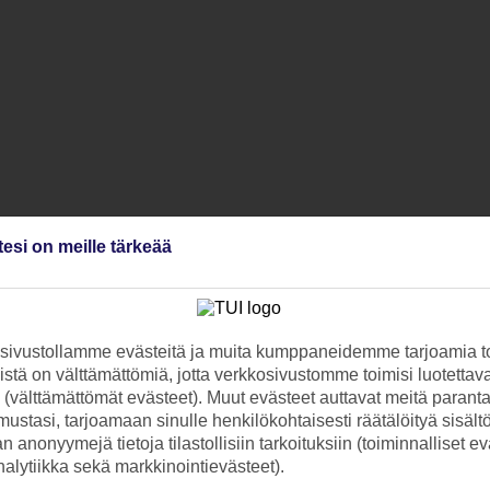
tesi on meille tärkeää
ivustollamme evästeitä ja muita kumppaneidemme tarjoamia to
stä on välttämättömiä, jotta verkkosivustomme toimisi luotettava
ti (välttämättömät evästeet). Muut evästeet auttavat meitä paran
ustasi, tarjoamaan sinulle henkilökohtaisesti räätälöityä sisält
 anonyymejä tietoja tilastollisiin tarkoituksiin (toiminnalliset ev
analytiikka sekä markkinointievästeet).