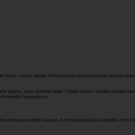
ato Stalos -rannan äärellä. Kreikkalainen isäntäpariskunta ylläpitää hotel
asalue päättyy, alkaa nimittäin ranta. Välissä sijaitsee hotellin suosittu s
llivieraiden keskuudessa.
ittiön herkuista hotellin baarissa. Kävelymatkan päässä hotellilta löytyy l