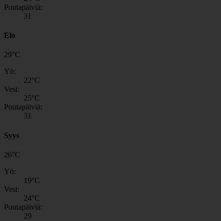
Poutapäiviä:
31
Elo
29
°
C
Yö:
22
°C
Vesi:
25
°C
Poutapäiviä:
31
Syys
26
°
C
Yö:
19
°C
Vesi:
24
°C
Poutapäiviä:
29