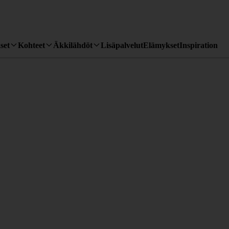
set
Kohteet
Äkkilähdöt
Lisäpalvelut
Elämykset
Inspiration