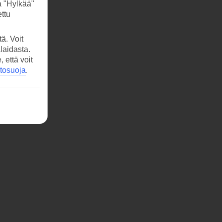
a "Hylkää"
ttu
ä. Voit
laidasta.
että voit
etosuoja
.