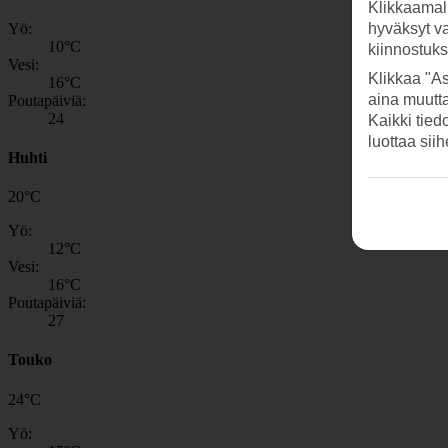
Klikkaamal
Yö:
hyväksyt v
10
°C
kiinnostuk
Vesi:
Klikkaa "As
16
°C
aina muutt
Poutapäiviä:
24
Kaikki tied
luottaa sii
Huhti
20
°
C
Yö:
12
°C
Vesi:
16
°C
Poutapäiviä:
27
Touko
24
°
C
Yö: