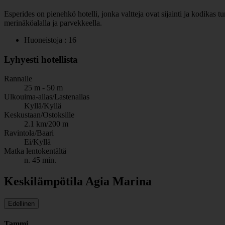
Esperides on pienehkö hotelli, jonka valtteja ovat sijainti ja kodikas
merinäköalalla ja parvekkeella.
Huoneistoja : 16
Lyhyesti hotellista
Rannalle
25 m - 50 m
Ulkouima-allas/Lastenallas
Kyllä/Kyllä
Keskustaan/Ostoksille
2.1 km/200 m
Ravintola/Baari
Ei/Kyllä
Matka lentokentältä
n. 45 min.
Keskilämpötila Agia Marina
Edellinen
Tammi