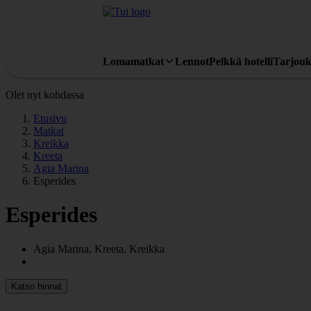
Lomamatkat
Lennot
Pelkkä hotelli
Tarjouk
Olet nyt kohdassa
Etusivu
Matkat
Kreikka
Kreeta
Agia Marina
Esperides
Esperides
Agia Marina, Kreeta, Kreikka
Katso hinnat