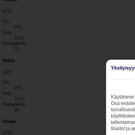
15
°
C
Yö:
9
°C
Vesi:
16
°C
Poutapäiviä:
21
Helmi
Yksityisyy
16
°
C
Yö:
9
°C
Vesi:
Käytämme s
16
°C
Osa evästei
Poutapäiviä:
19
turvallises
käyttökokem
Maalis
tallentamaan
tilastot ja 
17
°
C