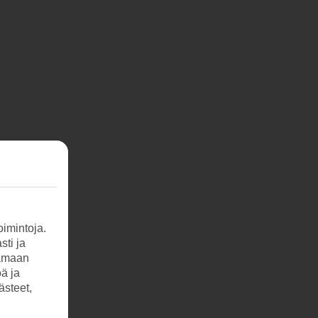
imintoja.
sti ja
tamaan
öä ja
ästeet,