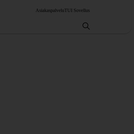
Asiakaspalvelu
TUI Sovellus