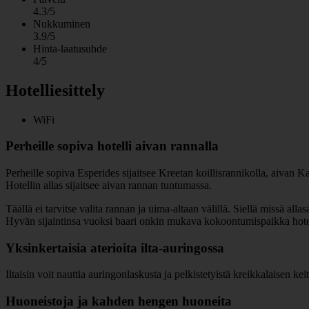
4.3/5
Nukkuminen
3.9/5
Hinta-laatusuhde
4/5
Hotelliesittely
WiFi
Perheille sopiva hotelli aivan rannalla
Perheille sopiva Esperides sijaitsee Kreetan koillisrannikolla, aivan K
Hotellin allas sijaitsee aivan rannan tuntumassa.
Täällä ei tarvitse valita rannan ja uima-altaan välillä. Siellä missä all
Hyvän sijaintinsa vuoksi baari onkin mukava kokoontumispaikka hote
Yksinkertaisia aterioita ilta-auringossa
Iltaisin voit nauttia auringonlaskusta ja pelkistetyistä kreikkalaisen ke
Huoneistoja ja kahden hengen huoneita