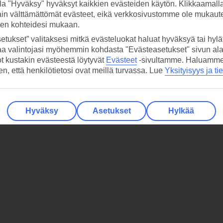
la "Hyväksy" hyväksyt kaikkien evästeiden käytön. Klikkaamall
ain välttämättömät evästeet, eikä verkkosivustomme ole mukaute
sen kohteidesi mukaan.
etukset” valitaksesi mitkä evästeluokat haluat hyväksyä tai hylät
aa valintojasi myöhemmin kohdasta "Evästeasetukset" sivun ala
ot kustakin evästeestä löytyvät
Evästeet
-sivultamme.
Haluamme, 
hen, että henkilötietosi ovat meillä turvassa. Lue
Yksityisyys ja ti
Hyväksy
Asetukset
Hylkää