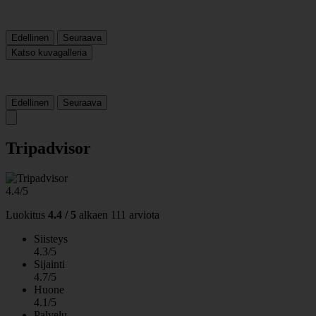
Edellinen
Seuraava
Katso kuvagalleria
Edellinen
Seuraava
Tripadvisor
4.4/5
Luokitus
4.4 / 5
alkaen
111 arviota
Siisteys
4.3/5
Sijainti
4.7/5
Huone
4.1/5
Palvelu