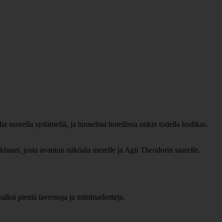
lia suurella sydämellä, ja tunnelma hotellissa onkin todella kodikas.
nackbaari, josta avautuu näköala merelle ja Agii Theodorin saarelle.
isäksi pieniä tavernoja ja minimarketteja.