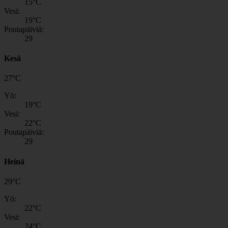
15
°C
Vesi:
19
°C
Poutapäiviä:
29
Kesä
27
°
C
Yö:
19
°C
Vesi:
22
°C
Poutapäiviä:
29
Heinä
29
°
C
Yö:
22
°C
Vesi:
24
°C