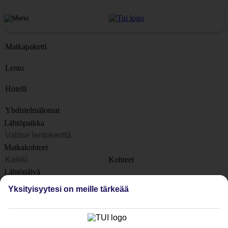
Matkapaketti
Lento
Hotelli
Yhdistelmälomat
Lähtöpaikka
Matkakohteet
Kohteet
Lähtöpäivä
Yksityisyytesi on meille tärkeää
Matkan kesto
1 viikko
Matkustajien lukumäärä