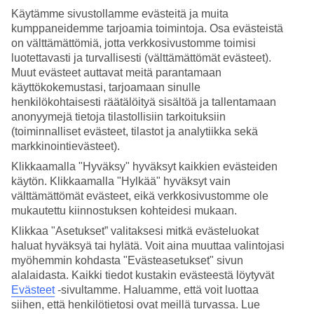
Käytämme sivustollamme evästeitä ja muita
Hae
kumppaneidemme tarjoamia toimintoja. Osa evästeistä
on välttämättömiä, jotta verkkosivustomme toimisi
luotettavasti ja turvallisesti (välttämättömät evästeet).
Muut evästeet auttavat meitä parantamaan
Olet nyt kohdassa
käyttökokemustasi, tarjoamaan sinulle
henkilökohtaisesti räätälöityä sisältöä ja tallentamaan
Etusivu
anonyymejä tietoja tilastollisiin tarkoituksiin
Matkat
(toiminnalliset evästeet, tilastot ja analytiikka sekä
Kreikka
Kreeta
markkinointievästeet).
Agia Marina
Klikkaamalla "Hyväksy" hyväksyt kaikkien evästeiden
Halvat matkat
käytön. Klikkaamalla "Hylkää" hyväksyt vain
välttämättömät evästeet, eikä verkkosivustomme ole
Halvat matkat Agia Marina
mukautettu kiinnostuksen kohteidesi mukaan.
Klikkaa "Asetukset” valitaksesi mitkä evästeluokat
Tältä sivulta löydät kaikki halvat matkat
Agia
haluat hyväksyä tai hylätä. Voit aina muuttaa valintojasi
Marinaan
. Valikoimissamme on useita hyviä, halpoja
hotelleja Agia
myöhemmin kohdasta "Evästeasetukset" sivun
Marinassa
, joissa voit viettää ihanaa rantalomaa pienemmällä
alalaidasta. Kaikki tiedot kustakin evästeestä löytyvät
budjetilla. Halvat matkat Agia Marinaan tarjoavat sinulle
Evästeet
-sivultamme.
Haluamme, että voit luottaa
mahdollisuuden tutustua
Kreetaan
, ilman, että joudut tyhjentämään
koko lompakkoasi. Katso alapuolelta halvat matkat Agia Marinaan
siihen, että henkilötietosi ovat meillä turvassa. Lue