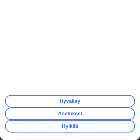
Asiakasarviot
/
5
Anonyymi
Lue lisää
Koko loma mobiilissa.
Lataa TUI-sovellus nyt!
Etsi ja varaa lomia, lentoja ja hotelleja
Tiedot lennoista, hotellista ja lentokenttäkuljetuksista
Yhteys oppaisiin kellon ympäri
Vastaanota tarjouksia suoraan sovellukseen
Hyväksy
Lataa TUI-sovellus tästä
Asetukset
Lue lisää TUI-sovelluksesta tästä
Hylkää
Vastaanota tarjouksia ja vinkkejä ja