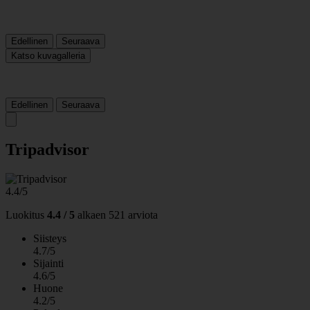
Edellinen
Seuraava
Katso kuvagalleria
Edellinen
Seuraava
Tripadvisor
4.4/5
Luokitus
4.4 / 5
alkaen
521 arviota
Siisteys
4.7/5
Sijainti
4.6/5
Huone
4.2/5