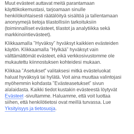
Allasalueelta merinäköala
Muut evästeet auttavat meitä parantamaan
käyttökokemustasi, tarjoamaan sinulle
Allasalue on hotellin keskipiste ja siellä on laguunimainen uima-
henkilökohtaisesti räätälöityä sisältöä ja tallentamaan
allas, aurinkotuoleja ja -varjoja. Allasalueella on myös allasbaari ja
anonyymejä tietoja tilastollisiin tarkoituksiin
ravintola, jotka luovat mukavan tunnelman. Istahda alas ja nauti
(toiminnalliset evästeet, tilastot ja analytiikka sekä
kylmä juoma ja kreikkalaista ruokaa. Altaan vieressä on pieni
markkinointievästeet).
leikkipaikka, ja hieman vanhemmille lapsille on pelejä ja biljardi.
Klikkaamalla "Hyväksy" hyväksyt kaikkien evästeiden
Huoneita jopa kuudelle
käytön. Klikkaamalla "Hylkää" hyväksyt vain
välttämättömät evästeet, eikä verkkosivustomme ole
Theo-hotellissa valittavanasi on useita eri huonetyyppejä kahden
mukautettu kiinnostuksen kohteidesi mukaan.
hengen hotellihuoneista sviitteihin ja huoneistoihin. Osasta huoneita
on merinäköala. Suurimmissa huoneissa on tilaa jopa kuudelle ja
Klikkaa "Asetukset” valitaksesi mitkä evästeluokat
niissä on virkistäytymisallas.
haluat hyväksyä tai hylätä. Voit aina muuttaa valintojasi
myöhemmin kohdasta "Evästeasetukset" sivun
Varaa puolihoito tai All Inclusive
alalaidasta. Kaikki tiedot kustakin evästeestä löytyvät
Evästeet
-sivultamme.
Haluamme, että voit luottaa
Matkan hintaan sisältyvä buffetaamiainen tarjoillaan joka aamu. Jos
siihen, että henkilötietosi ovat meillä turvassa. Lue
haluat viettää vaivattomampaa lomaa, voit lisäksi varata
puolihoidon, joka sisältää buffetaamiaisen ja buffetpäivällisen. Tai
Yksityisyys ja tietosuoja
.
All Inclusiven.
Huoneita : 34
Huoneistoja : 91