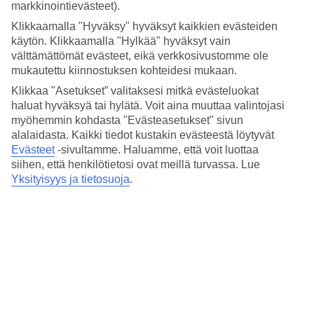
Modernit sviitit ja hintaan sisältyvä aamiainen
markkinointievästeet).
Klikkaamalla "Hyväksy" hyväksyt kaikkien evästeiden
Sviitit ovat valoisia ja moderneja, ja niissä on mielenkiintoista
käytön. Klikkaamalla "Hylkää" hyväksyt vain
tekniikkaa, kuten virtuaaliassistentti
Alexa
. Hotellihuoneen
välttämättömät evästeet, eikä verkkosivustomme ole
älytabletilla voit ohjata muun muassa ääntä, valoa ja hotellihuoneen
ilmastointia. Matkan hintaan sisältyy aamiainen, jonka voit nauttia
mukautettu kiinnostuksen kohteidesi mukaan.
terassilla – ja samalla ihastella näkymiä merelle.
Klikkaa "Asetukset” valitaksesi mitkä evästeluokat
haluat hyväksyä tai hylätä. Voit aina muuttaa valintojasi
Uima-allas, ravintola ja baari
myöhemmin kohdasta "Evästeasetukset" sivun
alalaidasta. Kaikki tiedot kustakin evästeestä löytyvät
Hotelli jakaa osan palveluistaan 50 metrin päässä sijaitsevan
Evästeet
-sivultamme.
Haluamme, että voit luottaa
sisarhotellin kanssa. Näitä kahta hotellia yhdistää erityinen ramppi ja
portaikko. Täällä voit vilvoitella uima-altaassa, viettää aikaa baarissa
siihen, että henkilötietosi ovat meillä turvassa. Lue
ja syödä hyvin ravintolassa. Jos haluat mieluummin varata
Yksityisyys ja tietosuoja
.
huoneiston, jossa voit kokkailla itse, ne sijaitsevat sisarhotelli
Lilium
Hotelin
puolella.
Huoneita : 15
Lyhyesti hotellista
Rannalle
100 m
Ulkouima-allas/Lastenallas