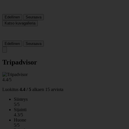
Edellinen
Seuraava
Katso kuvagalleria
Edellinen
Seuraava
Tripadvisor
4.4/5
Luokitus
4.4 / 5
alkaen
15 arviota
Siisteys
5/5
Sijainti
4.3/5
Huone
5/5