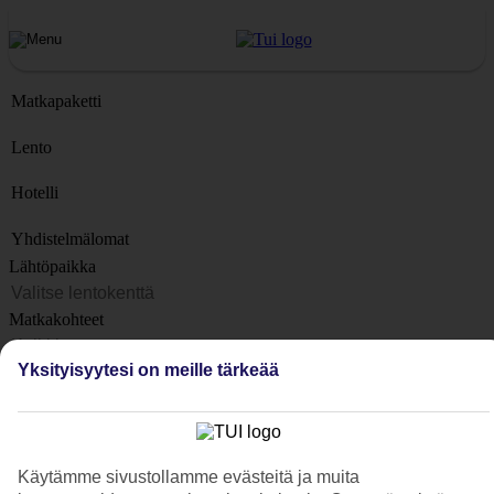
Matkapaketti
Lento
Hotelli
Yhdistelmälomat
Lähtöpaikka
Matkakohteet
Kohteet
Yksityisyytesi on meille tärkeää
Lähtöpäivä
Matkan kesto
1 viikko
Käytämme sivustollamme evästeitä ja muita
Matkustajien lukumäärä