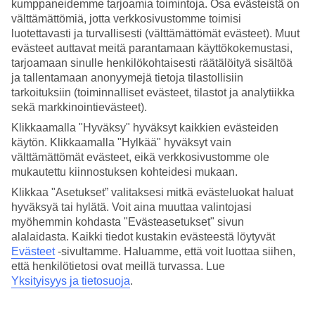
kumppaneidemme tarjoamia toimintoja. Osa evästeistä on
välttämättömiä, jotta verkkosivustomme toimisi
Hae
luotettavasti ja turvallisesti (välttämättömät evästeet). Muut
evästeet auttavat meitä parantamaan käyttökokemustasi,
tarjoamaan sinulle henkilökohtaisesti räätälöityä sisältöä
ja tallentamaan anonyymejä tietoja tilastollisiin
Olet nyt kohdassa
tarkoituksiin (toiminnalliset evästeet, tilastot ja analytiikka
sekä markkinointievästeet).
Etusivu
Matkat
Klikkaamalla "Hyväksy" hyväksyt kaikkien evästeiden
Kreikka
käytön. Klikkaamalla "Hylkää" hyväksyt vain
Kreeta
välttämättömät evästeet, eikä verkkosivustomme ole
Amoudara
mukautettu kiinnostuksen kohteidesi mukaan.
Äkkilähdöt
Klikkaa "Asetukset” valitaksesi mitkä evästeluokat haluat
SUURI LOMAOUTLET
hyväksyä tai hylätä. Voit aina muuttaa valintojasi
Tee löytöjä »
myöhemmin kohdasta "Evästeasetukset" sivun
alalaidasta. Kaikki tiedot kustakin evästeestä löytyvät
Evästeet
-sivultamme.
Haluamme, että voit luottaa siihen,
Äkkilähdöt Amoudara
että henkilötietosi ovat meillä turvassa. Lue
Yksityisyys ja tietosuoja
.
Haluatko reissuun helposti ja nopeasti? Katso äkkilähdöt
Amoudara
eli lomat lähiviikoille suorilla lennoilla tältä sivulta. Kun