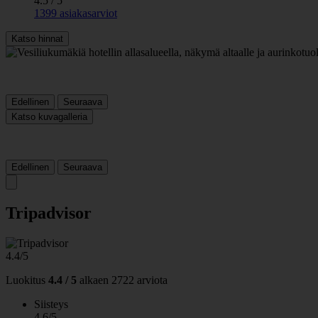
4.5 / 5
1399 asiakasarviot
Katso hinnat
Edellinen
Seuraava
Katso kuvagalleria
Edellinen
Seuraava
Tripadvisor
4.4/5
Luokitus
4.4 / 5
alkaen
2722 arviota
Siisteys
4.6/5