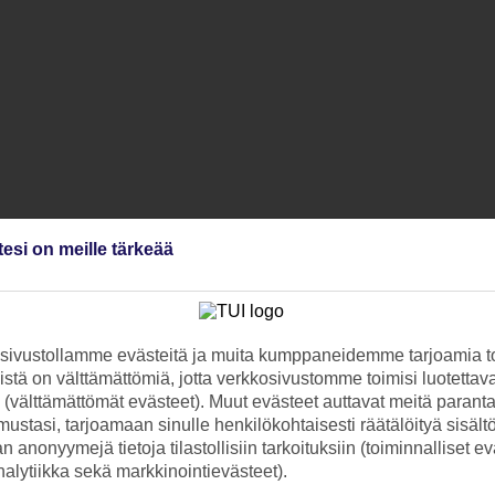
i hotellin lähellä
tesi on meille tärkeää
nclusive sisältyy hintaan
ivustollamme evästeitä ja muita kumppaneidemme tarjoamia to
stä on välttämättömiä, jotta verkkosivustomme toimisi luotettava
ti (välttämättömät evästeet). Muut evästeet auttavat meitä paran
ustasi, tarjoamaan sinulle henkilökohtaisesti räätälöityä sisält
 anonyymejä tietoja tilastollisiin tarkoituksiin (toiminnalliset ev
analytiikka sekä markkinointievästeet).