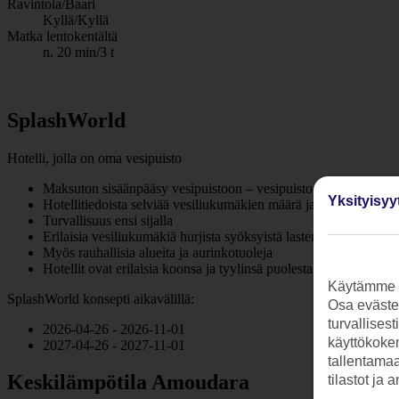
Ravintola/Baari
Kyllä/Kyllä
Matka lentokentältä
n. 20 min/3 t
SplashWorld
Hotelli, jolla on oma vesipuisto
Maksuton sisäänpääsy vesipuistoon – vesipuisto joko hotellilla ta
Yksityisyy
Hotellitiedoista selviää vesiliukumäkien määrä ja haastavuus
Turvallisuus ensi sijalla
Erilaisia vesiliukumäkiä hurjista syöksyistä lasten liukuihin
Myös rauhallisia alueita ja aurinkotuoleja
Hotellit ovat erilaisia koonsa ja tyylinsä puolesta – useissa All I
Käytämme s
SplashWorld konsepti aikavälillä:
Osa evästei
turvallises
2026-04-26 - 2026-11-01
käyttökokem
2027-04-26 - 2027-11-01
tallentamaan
Keskilämpötila Amoudara
tilastot ja 