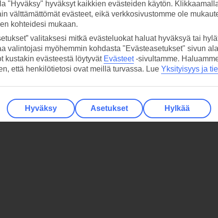
la "Hyväksy" hyväksyt kaikkien evästeiden käytön. Klikkaamall
ain välttämättömät evästeet, eikä verkkosivustomme ole mukaute
sen kohteidesi mukaan.
etukset” valitaksesi mitkä evästeluokat haluat hyväksyä tai hylät
aa valintojasi myöhemmin kohdasta "Evästeasetukset" sivun ala
ot kustakin evästeestä löytyvät
Evästeet
-sivultamme.
Haluamme, 
hen, että henkilötietosi ovat meillä turvassa. Lue
Yksityisyys ja ti
Hyväksy
Asetukset
Hylkää