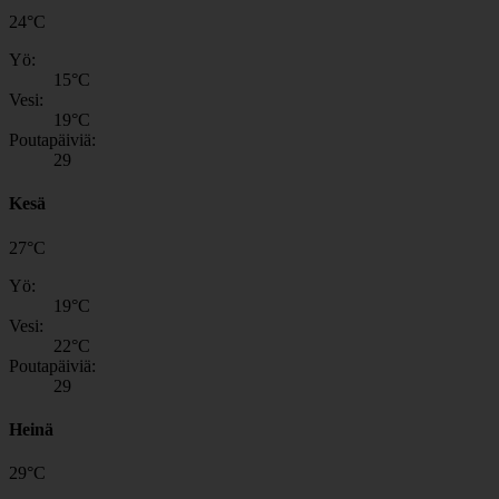
24
°
C
Yö:
15
°C
Vesi:
19
°C
Poutapäiviä:
29
Kesä
27
°
C
Yö:
19
°C
Vesi:
22
°C
Poutapäiviä:
29
Heinä
29
°
C