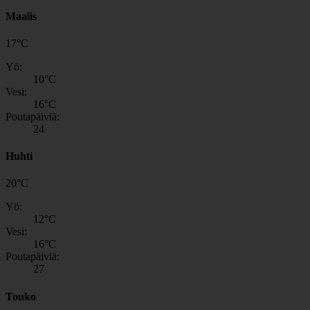
Maalis
17
°
C
Yö:
10
°C
Vesi:
16
°C
Poutapäiviä:
24
Huhti
20
°
C
Yö:
12
°C
Vesi:
16
°C
Poutapäiviä:
27
Touko