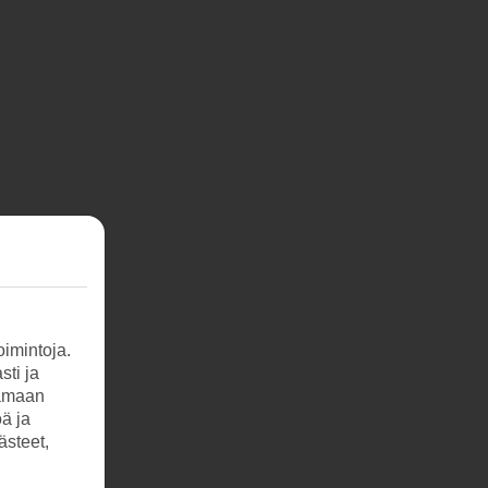
imintoja.
sti ja
tamaan
öä ja
ästeet,