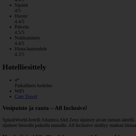
Sijainti
4/5
Huone
4.4/5
Palvelu
4.5/5
Nukkuminen
4.4/5
Hinta-laatusuhde
4.3/5
Hotelliesittely
4*
Paikallinen luokitus
WiFi
Care Travel
Vesipuisto ja ranta – All Inclusive!
SplashWorld-hotelli Atlantica Akti Zeus sijaitsee aivan rannan äärellä 
sijaitsee hienolla paikalla rannalla. All Inclusive sisältyy matkan hinta