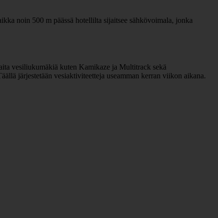
vaikka noin 500 m päässä hotellilta sijaitsee sähkövoimala, jonka
ikkaita vesiliukumäkiä kuten Kamikaze ja Multitrack sekä
äällä järjestetään vesiaktiviteetteja useamman kerran viikon aikana.