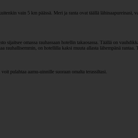
n kuitenkin vain 5 km päässä. Meri ja ranta ovat täällä lähinaapureinasi, 
ipuisto sijaitsee omassa rauhassaan hotellin takaosassa. Täällä on vauhd
a rauhallisemmin, on hotellilla kaksi muuta allasta lähempänä rantaa. T
 voit pulahtaa aamu-uinnille suoraan omalta terassiltasi.