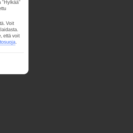
a "Hylkää"
ttu
ä. Voit
laidasta.
että voit
etosuoja
.