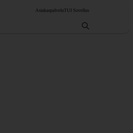
Asiakaspalvelu
TUI Sovellus