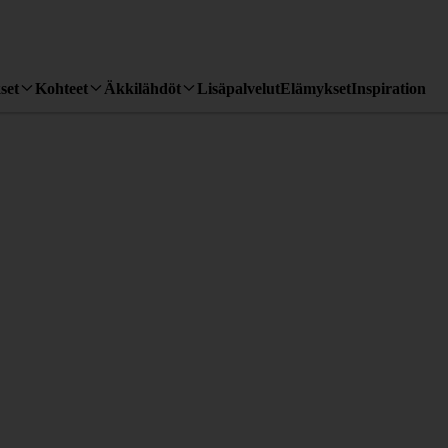
set
Kohteet
Äkkilähdöt
Lisäpalvelut
Elämykset
Inspiration