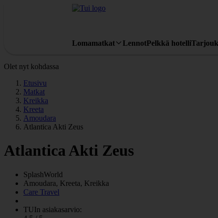
Lomamatkat
Lennot
Pelkkä hotelli
Tarjouk
Olet nyt kohdassa
Etusivu
Matkat
Kreikka
Kreeta
Amoudara
Atlantica Akti Zeus
Atlantica Akti Zeus
SplashWorld
Amoudara, Kreeta, Kreikka
Care Travel
TUIn asiakasarvio: