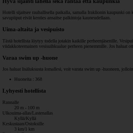
Hyvä sijainti lähellä sekä rantaa että kaupunkia
Hotelli sijaitsee rauhallisella paikalla, samalla Iraklionin kaupunki o
savupiiput eivät kenties ansaitse palkintoja kauneudellaan.
Uima-altaita ja vesipuisto
Tästä hotellista löytyy todella jotakin kaikille perheenjäsenille. Ves
viidakkoteemainen vesisuihkualue perheen pienemmille. Jos haluat otta
Varaa swim up -huone
Jos haluat lisäluksusta lomallesi, voit varata swim up -huoneen, jolloin
Huoneita : 368
Lyhyesti hotellista
Rannalle
20 m - 100 m
Ulkouima-allas/Lastenallas
Kyllä/Kyllä
Keskustaan/Ostoksille
3 km/1 km