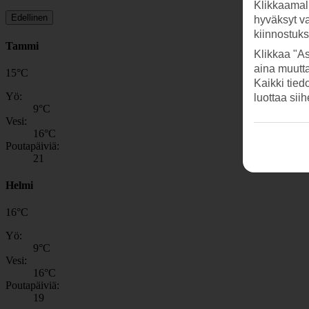
Klikkaamal
Edellinen
hyväksyt v
kiinnostuk
Tammi
Klikkaa "As
aina muutt
15
°
C
Kaikki tied
Yö:
luottaa sii
9
°C
Vesi:
16
°C
Poutapäiviä:
21
Helmi
16
°
C
Yö:
9
°C
Vesi:
16
°C
Poutapäiviä:
19