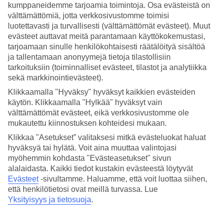
kumppaneidemme tarjoamia toimintoja. Osa evästeistä on
välttämättömiä, jotta verkkosivustomme toimisi
Hae
luotettavasti ja turvallisesti (välttämättömät evästeet). Muut
evästeet auttavat meitä parantamaan käyttökokemustasi,
tarjoamaan sinulle henkilökohtaisesti räätälöityä sisältöä
ja tallentamaan anonyymejä tietoja tilastollisiin
Olet nyt kohdassa
tarkoituksiin (toiminnalliset evästeet, tilastot ja analytiikka
Etusivu
sekä markkinointievästeet).
Matkat
Klikkaamalla "Hyväksy" hyväksyt kaikkien evästeiden
Kreikka
käytön. Klikkaamalla "Hylkää" hyväksyt vain
Kreeta
Gerani
välttämättömät evästeet, eikä verkkosivustomme ole
Äkkilähdöt
mukautettu kiinnostuksen kohteidesi mukaan.
Klikkaa "Asetukset” valitaksesi mitkä evästeluokat haluat
SUURI LOMAOUTLET
hyväksyä tai hylätä. Voit aina muuttaa valintojasi
Tee löytöjä »
myöhemmin kohdasta "Evästeasetukset" sivun
alalaidasta. Kaikki tiedot kustakin evästeestä löytyvät
Evästeet
-sivultamme.
Haluamme, että voit luottaa siihen,
Äkkilähdöt Gerani
että henkilötietosi ovat meillä turvassa. Lue
Yksityisyys ja tietosuoja
.
Haluatko reissuun helposti ja nopeasti? Katso
äkkilähdöt
Gerani
eli
lomat lähiviikoille suorilla lennoilla tältä sivulta. Kun löydät sopivan