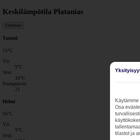
Keskilämpötila Platanias
Edellinen
Tammi
15
°
C
Yö:
9
°C
Yksityisyy
Vesi:
16
°C
Poutapäiviä:
21
Käytämme s
Helmi
Osa evästei
16
°
C
turvallises
käyttökokem
Yö:
tallentamaan
9
°C
tilastot ja 
Vesi: