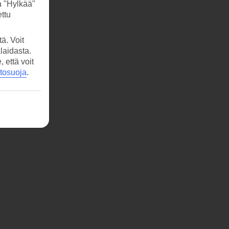
a "Hylkää"
ttu
ä. Voit
laidasta.
että voit
etosuoja
.