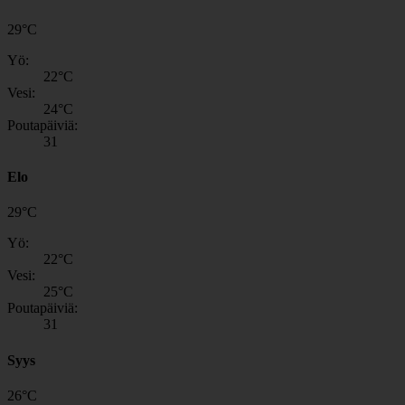
29
°
C
Yö:
22
°C
Vesi:
24
°C
Poutapäiviä:
31
Elo
29
°
C
Yö:
22
°C
Vesi:
25
°C
Poutapäiviä:
31
Syys
26
°
C