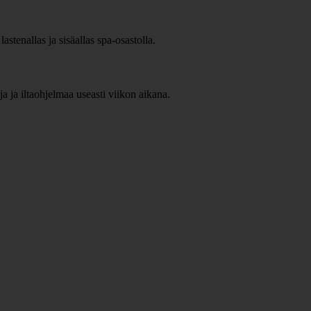
astenallas ja sisäallas spa-osastolla.
eja ja iltaohjelmaa useasti viikon aikana.