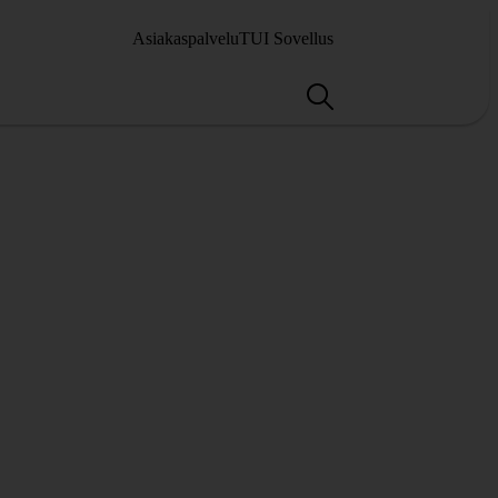
Asiakaspalvelu
TUI Sovellus