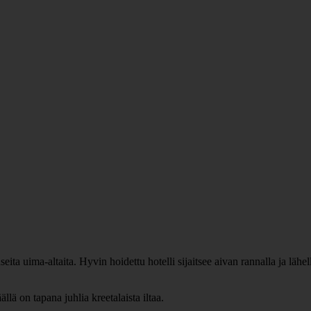
ita uima-altaita. Hyvin hoidettu hotelli sijaitsee aivan rannalla ja lähe
llä on tapana juhlia kreetalaista iltaa.