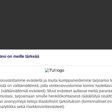
tesi on meille tärkeää
ivustollamme evästeitä ja muita kumppaneidemme tarjoamia to
stä on välttämättömiä, jotta verkkosivustomme toimisi luotettava
ti (välttämättömät evästeet). Muut evästeet auttavat meitä paran
ustasi, tarjoamaan sinulle henkilökohtaisesti räätälöityä sisält
 anonyymejä tietoja tilastollisiin tarkoituksiin (toiminnalliset ev
analytiikka sekä markkinointievästeet).