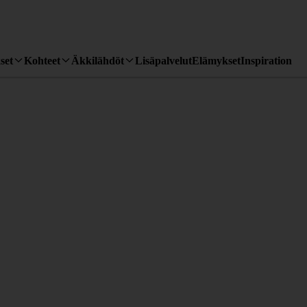
set
Kohteet
Äkkilähdöt
Lisäpalvelut
Elämykset
Inspiration