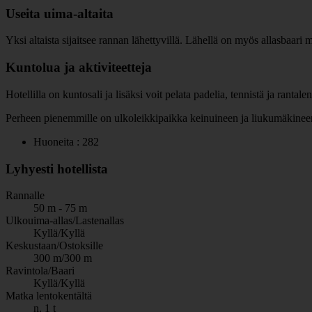
Useita uima-altaita
Yksi altaista sijaitsee rannan lähettyvillä. Lähellä on myös allasbaari me
Kuntolua ja aktiviteetteja
Hotellilla on kuntosali ja lisäksi voit pelata padelia, tennistä ja rantal
Perheen pienemmille on ulkoleikkipaikka keinuineen ja liukumäkinee
Huoneita : 282
Lyhyesti hotellista
Rannalle
50 m - 75 m
Ulkouima-allas/Lastenallas
Kyllä/Kyllä
Keskustaan/Ostoksille
300 m/300 m
Ravintola/Baari
Kyllä/Kyllä
Matka lentokentältä
n. 1 t