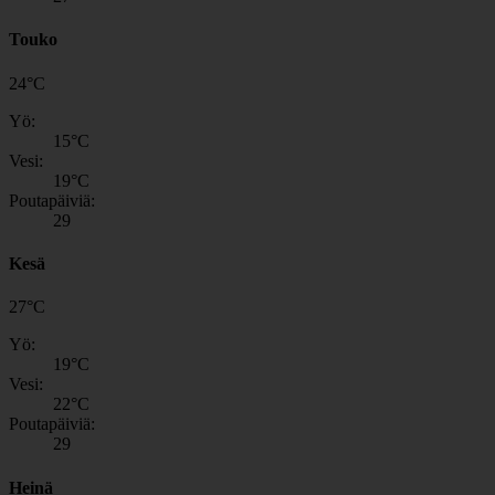
Touko
24
°
C
Yö:
15
°C
Vesi:
19
°C
Poutapäiviä:
29
Kesä
27
°
C
Yö:
19
°C
Vesi:
22
°C
Poutapäiviä:
29
Heinä