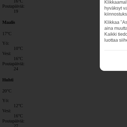
16
°C
Klikkaamal
Poutapäiviä:
hyväksyt v
19
kiinnostuk
Maalis
Klikkaa "As
aina muutt
17
°
C
Kaikki tied
luottaa sii
Yö:
10
°C
Vesi:
16
°C
Poutapäiviä:
24
Huhti
20
°
C
Yö:
12
°C
Vesi:
16
°C
Poutapäiviä:
27