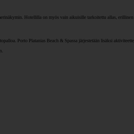
rinäkymin. Hotellilla on myös vain aikuisille tarkoitettu allas, erillinen l
entopalloa. Porto Platanias Beach & Spassa järjestetään lisäksi aktiviteett
n.