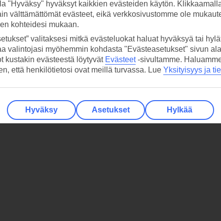
la "Hyväksy" hyväksyt kaikkien evästeiden käytön. Klikkaamall
ain välttämättömät evästeet, eikä verkkosivustomme ole mukaute
sen kohteidesi mukaan.
etukset” valitaksesi mitkä evästeluokat haluat hyväksyä tai hylät
aa valintojasi myöhemmin kohdasta "Evästeasetukset" sivun ala
ot kustakin evästeestä löytyvät
Evästeet
-sivultamme.
Haluamme, 
hen, että henkilötietosi ovat meillä turvassa. Lue
Yksityisyys ja ti
Hyväksy
Asetukset
Hylkää