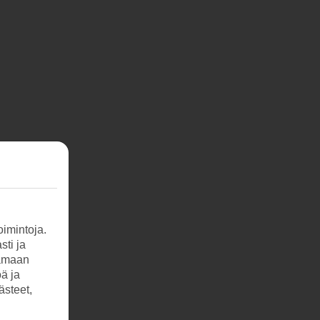
imintoja.
sti ja
tamaan
öä ja
ästeet,