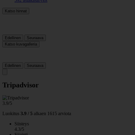
592 asiakasarviot
Katso hinnat
Edellinen
Seuraava
Katso kuvagalleria
Edellinen
Seuraava
Tripadvisor
3.9/5
Luokitus
3.9 / 5
alkaen
1615 arviota
Siisteys
4.3/5
Sijainti