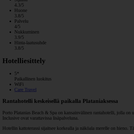
4.3/5
Huone
3.8/5
Palvelu
4/5
Nukkuminen
3.9/5
Hinta-laatusuhde
3.8/5
Hotelliesittely
5*
Paikallinen luokitus
WiFi
Care Travel
Rantahotelli keskeisellä paikalla Plataniaksessa
Porto Platanias Beach & Spa on kansainvälinen rantahotelli, jolla on use
Inclusive ovat varattavissa lisäpalveluna.
Hotellin kattoterassi sijaitsee korkealla ja näköala merelle on hieno. Tää