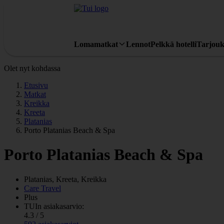
Lomamatkat
Lennot
Pelkkä hotelli
Tarjouk
Olet nyt kohdassa
Etusivu
Matkat
Kreikka
Kreeta
Platanias
Porto Platanias Beach & Spa
Porto Platanias Beach & Spa
Platanias, Kreeta, Kreikka
Care Travel
Plus
TUIn asiakasarvio:
4.3 / 5