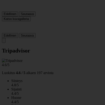
Edellinen
Seuraava
Katso kuvagalleria
Edellinen
Seuraava
Tripadvisor
4.6/5
Luokitus
4.6 / 5
alkaen
197 arviota
Siisteys
4.8/5
Sijainti
4.4/5
Huone
4.4/5