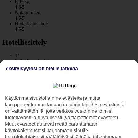
Palvelu
4.6/5
Nukkuminen
4.5/5
Hinta-laatusuhde
4.5/5
Hotelliesittely
3*
Paikallinen luokitus
WiFi
Yksityisyytesi on meille tärkeää
Huoneistohotelli kahdella uima-altaalla
Huoneistohotelli Toxo sijaitsee rauhallisella alueella Plataniaksen ja
Agia Marinan välillä. Hotellilla on kaksi uima-allasta, ravintola,
Käytämme sivustollamme evästeitä ja muita
allasbaari ja kuntoilutila. Jos olet rantaelämän ystävä, ranta sijaitsee
kumppaneidemme tarjoamia toimintoja. Osa evästeistä
vain muutaman sadan metrin päässä.
on välttämättömiä, jotta verkkosivustomme toimisi
Hotellin 36 huoneistoa sijaitsevat vehreässä puutarhassa, ja talojen
luotettavasti ja turvallisesti (välttämättömät evästeet).
välissä on pieniä kivettyjä polkuja.
Muut evästeet auttavat meitä parantamaan
käyttökokemustasi, tarjoamaan sinulle
Lähellä rantaa ja kaksi uima-allasta
henkilökohtaisesti räätälöityä sisältöä ja tallentamaan