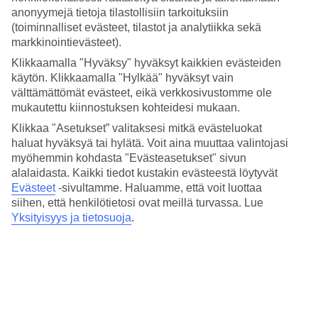
anonyymejä tietoja tilastollisiin tarkoituksiin
Jos haluat viettää lomapäivää rannalla, on sinne vain mukava
(toiminnalliset evästeet, tilastot ja analytiikka sekä
muutaman minuutin kävelymatka. Jos taas vietät mieluummin aikaa
markkinointievästeet).
altaalla, on hotellilla kaksi uima-allasta, joissa molemmissa on
matalampi osa perheen pienimmille. Altaiden ympärillä on
Klikkaamalla "Hyväksy" hyväksyt kaikkien evästeiden
nurmialueita sekä aurinkotuoleja rentoutumiseen. Allasalueen
käytön. Klikkaamalla "Hylkää" hyväksyt vain
keskellä on allasbaari.
välttämättömät evästeet, eikä verkkosivustomme ole
mukautettu kiinnostuksen kohteidesi mukaan.
Kuntoilutila ja leikkipaikka
Klikkaa "Asetukset” valitaksesi mitkä evästeluokat
Altaalla rentoutumisen ohella saatat kaivata myös liikuntaa, mikä
haluat hyväksyä tai hylätä. Voit aina muuttaa valintojasi
hoituu helposti hotellin kuntosalilla laitteiden ja painojen kanssa
myöhemmin kohdasta "Evästeasetukset" sivun
kuntoillessa. Lapsille on pieni leikkipaikka lähellä yhtä hotellin
alalaidasta. Kaikki tiedot kustakin evästeestä löytyvät
uima-altaista.
Evästeet
-sivultamme.
Haluamme, että voit luottaa
siihen, että henkilötietosi ovat meillä turvassa. Lue
Käy ulkona syömässä tai kokkaa omat ateriasi
Yksityisyys ja tietosuoja
.
Huoneistoissa on minikeittiö, jossa voit valmistaa omat ateriasi. Jos
haluat syödä ulkona, hotellilla on oma ravintola. Asut myös lähellä
sekä Plataniaksen että Agia Marinan keskustaa, joissa molemmissa
on paljon ruokapaikkoja. Aamiainen on varattavissa lisäpalveluna.
Huoneistoja : 36