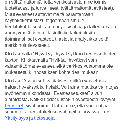
on välttämättömiä, jotta verkkosivustomme toimisi
luotettavasti ja turvallisesti (välttämättömät evästeet).
Hae
Muut evästeet auttavat meitä parantamaan
käyttökokemustasi, tarjoamaan sinulle
henkilökohtaisesti räätälöityä sisältöä ja tallentamaan
anonyymejä tietoja tilastollisiin tarkoituksiin
Olet nyt kohdassa
(toiminnalliset evästeet, tilastot ja analytiikka sekä
markkinointievästeet).
Etusivu
Matkat
Klikkaamalla "Hyväksy" hyväksyt kaikkien evästeiden
Kreikka
käytön. Klikkaamalla "Hylkää" hyväksyt vain
Rodos
välttämättömät evästeet, eikä verkkosivustomme ole
Afandou
All Inclusive
mukautettu kiinnostuksen kohteidesi mukaan.
Klikkaa "Asetukset” valitaksesi mitkä evästeluokat
All Inclusive Afandou
haluat hyväksyä tai hylätä. Voit aina muuttaa valintojasi
myöhemmin kohdasta "Evästeasetukset" sivun
alalaidasta. Kaikki tiedot kustakin evästeestä löytyvät
All Inclusive -loma on täydellinen valinta, jos haluat nauttia hyvästä
Evästeet
-sivultamme.
Haluamme, että voit luottaa
ruoasta ja juomasta miettimättä laskuja. All Inclusive -hotelli sopii
niin aikuisille kuin lapsille, sillä valikoimasta löytyy ruokia ja juomia
siihen, että henkilötietosi ovat meillä turvassa. Lue
jokaiseen makuun. Varaa All Inclusive -loma Afandouhun ja nauti
Yksityisyys ja tietosuoja
.
vapauden tunteesta!