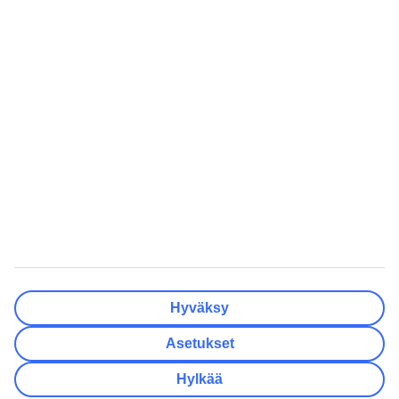
Matkakohteet
Tyhjennä
Valmis
Lähtöpäivä
Ma
Ti
Ke
To
Pe
La
Su
Onko lähtöpäivässäsi joustoa?
Vain valittu lähtöpäivä
+/- 3 päivää
+/- 7 päivää
+/- 14 päivää
Tyhjennä
Valmis
Matkustajien lukumäärä
Huoneiden lukumäärä
Valitse sopivin
Hyväksy
Aikuista
2
Asetukset
Lasta (0–17)
0
Hylkää
Tyhjennä