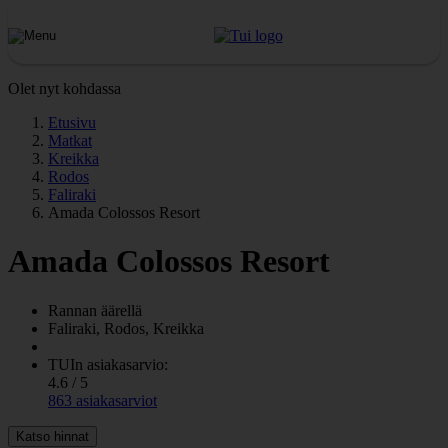
Olet nyt kohdassa
Etusivu
Matkat
Kreikka
Rodos
Faliraki
Amada Colossos Resort
Amada Colossos Resort
Rannan äärellä
Faliraki, Rodos, Kreikka
TUIn asiakasarvio:
4.6 / 5
863 asiakasarviot
Katso hinnat