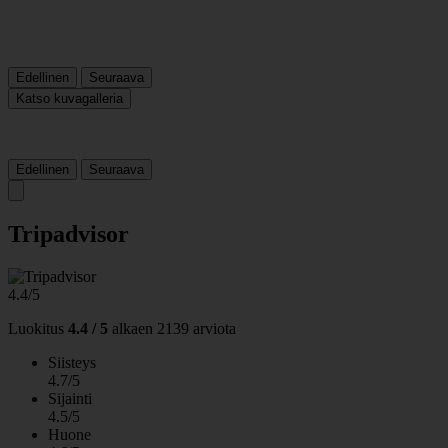
Edellinen
Seuraava
Katso kuvagalleria
Edellinen
Seuraava
Tripadvisor
4.4/5
Luokitus
4.4 / 5
alkaen
2139 arviota
Siisteys
4.7/5
Sijainti
4.5/5
Huone