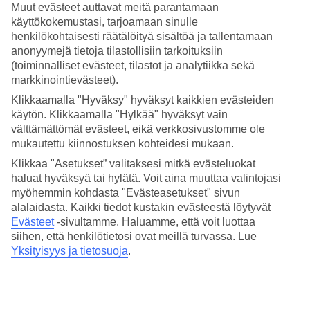
Muut evästeet auttavat meitä parantamaan
Aikuisten alueet
käyttökokemustasi, tarjoamaan sinulle
henkilökohtaisesti räätälöityä sisältöä ja tallentamaan
Altaan ympärillä on rajattu alue vain 18 vuotta täyttäneille. Aikuisten
anonyymejä tietoja tilastollisiin tarkoituksiin
altaan yhteydessä on allasbaari ja aurinkotuoleja, joissa on mukava
(toiminnalliset evästeet, tilastot ja analytiikka sekä
rentoutua samalla merta ihaillen. Allasalueen lisäksi alueita on jaettu
markkinointievästeet).
myös pääravintolassa ja tavernassa.
Klikkaamalla "Hyväksy" hyväksyt kaikkien evästeiden
Perhealueet ja vesipuisto
käytön. Klikkaamalla "Hylkää" hyväksyt vain
välttämättömät evästeet, eikä verkkosivustomme ole
Perheille on hotellilla vesipuisto, jossa vesileikkien merkeissä
mukautettu kiinnostuksen kohteidesi mukaan.
viihtyvät niin isot kuin pienet lomailijat. Laske liukumäkiä yksin tai
nauttikaa yhdessä kumiveneen rauhallisesta menosta. Perheen
Klikkaa "Asetukset” valitaksesi mitkä evästeluokat
pienimmille on kiva vesitorni kippaavin vesiämpärein sekä
haluat hyväksyä tai hylätä. Voit aina muuttaa valintojasi
pienempiä vesiliukumäkiä.
myöhemmin kohdasta "Evästeasetukset" sivun
alalaidasta. Kaikki tiedot kustakin evästeestä löytyvät
All Inclusive
Evästeet
-sivultamme.
Haluamme, että voit luottaa
siihen, että henkilötietosi ovat meillä turvassa. Lue
Täällä nautit Golden Ultra All Inclusivesta, millä nimellä hotelli
palveluaan kutsuu. Tämä tarkoittaa paikallisia alkoholi- ja
Yksityisyys ja tietosuoja
.
virvoitusjuomia baareissa. Lisäsksi huoneissa on aamutakit ja -
tossut.
Katso täältä kaikki TUIn hotellit Rodoksella.