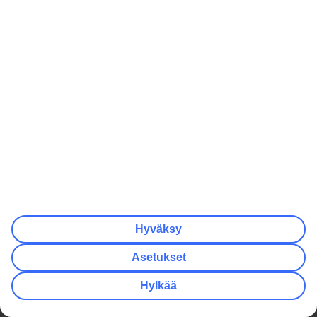
Yhteys oppaisiin kellon ympäri
Vastaanota tarjouksia suoraan sovellukseen
Lataa TUI-sovellus tästä
Lue lisää TUI-sovelluksesta tästä
Vastaanota tarjouksia ja vinkkejä ja
tietoja uutuuksista.
Tilaa uutiskirje
Seuraa meitä sosiaalisessa mediassa
Hyväksy
Asetukset
Suositut matkat
Hylkää
Hotellit