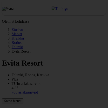
Olet nyt kohdassa
Etusivu
Matkat
Kreikka
Rodos
Faliraki
Evita Resort
Evita Resort
Faliraki, Rodos, Kreikka
Plus
TUIn asiakasarvio:
4 / 5
705 asiakasarviot
Katso hinnat