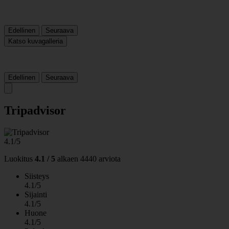
Edellinen
Seuraava
Katso kuvagalleria
Edellinen
Seuraava
Tripadvisor
4.1/5
Luokitus
4.1 / 5
alkaen
4440 arviota
Siisteys
4.1/5
Sijainti
4.1/5
Huone
4.1/5