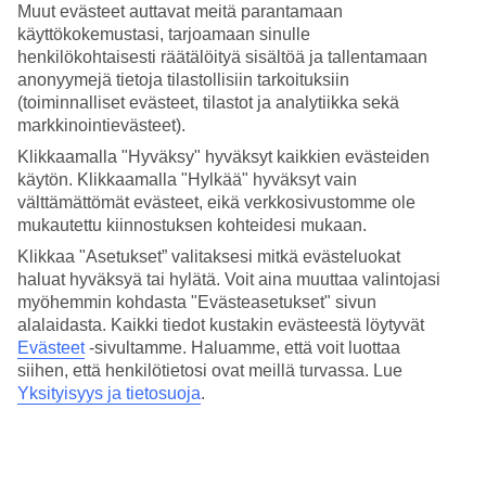
Muut evästeet auttavat meitä parantamaan
altaineen kutsuu rentoutumaan ja virkistäviin uimahetkiin. Perheen
pienimpiä varten on useilla vesiliukumäillä varustettu uima-allas.
käyttökokemustasi, tarjoamaan sinulle
henkilökohtaisesti räätälöityä sisältöä ja tallentamaan
Rentoutumista ja urheilua
anonyymejä tietoja tilastollisiin tarkoituksiin
(toiminnalliset evästeet, tilastot ja analytiikka sekä
Aktiivisille lomailijoille on hotellilla erilaisia tunteja kuten joogaa,
markkinointievästeet).
stretchingiä ja vesijumppaa. Jos haluat viettää erityisen rentouttavan
hetken, on tarjolla sekä hierontaa että kauneushoitoja (molemmat
Klikkaamalla "Hyväksy" hyväksyt kaikkien evästeiden
lisämaksusta).
käytön. Klikkaamalla "Hylkää" hyväksyt vain
välttämättömät evästeet, eikä verkkosivustomme ole
Lisää elämyksiä
mukautettu kiinnostuksen kohteidesi mukaan.
Klikkaa "Asetukset” valitaksesi mitkä evästeluokat
Jos maltat jättää hotellin rentouttavan ympäristön hetkeksi, voit
kävellä vartissa Falirakin keskustaan. Vilkkaassa keskustassa on
haluat hyväksyä tai hylätä. Voit aina muuttaa valintojasi
ravintoloita, musiikkibaareja sekä vesipuisto.
myöhemmin kohdasta "Evästeasetukset" sivun
alalaidasta. Kaikki tiedot kustakin evästeestä löytyvät
Vähintään yhden seurueen jäsenen tulee olla 18 vuotta täyttänyt
Evästeet
-sivultamme.
Haluamme, että voit luottaa
majoittuakseen Evita Resortissa.
siihen, että henkilötietosi ovat meillä turvassa. Lue
Katso täältä kaikki TUIn hotellit Rodoksella.
Yksityisyys ja tietosuoja
.
Huoneita : 299
Lyhyesti hotellista