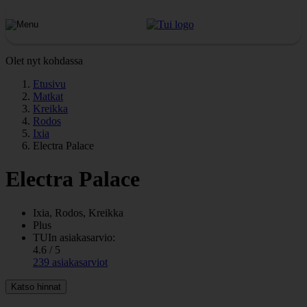
Olet nyt kohdassa
Etusivu
Matkat
Kreikka
Rodos
Ixia
Electra Palace
Electra Palace
Ixia, Rodos, Kreikka
Plus
TUIn asiakasarvio:
4.6 / 5
239 asiakasarviot
Katso hinnat